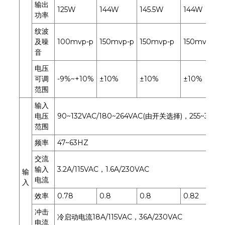
输出
125W
144W
145.5W
144W
功率
纹波
及噪
100mvp-p
150mvp-p
150mvp-p
150mvp-p
音
电压
可调
-9%~+10%
±10%
±10%
±10%
范围
输入
电压
90~132VAC/180~264VAC(由开关选择)，255~373V
范围
频率
47~63HZ
交流
输入
3.2A/115VAC，1.6A/230VAC
输
电流
入
效率
0.78
0.8
0.8
0.82
冲击
冷启动电流18A/115VAC，36A/230VAC
电流