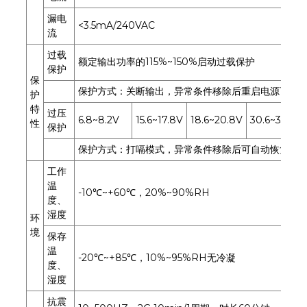
漏电
<3.5mA/240VAC
流
过载
额定输出功率的115%~150%启动过载保护
保护
保
保护方式：关断输出，异常条件移除后重启电源可恢
护
特
过压
6.8~8.2V
15.6~17.8V
18.6~20.8V
30.6~33.2V
性
保护
保护方式：打嗝模式，异常条件移除后可自动恢复
工作
温
-10℃~+60℃，20%~90%RH
度、
湿度
环
境
保存
温
-20℃~+85℃，10%~95%RH无冷凝
度、
湿度
抗震