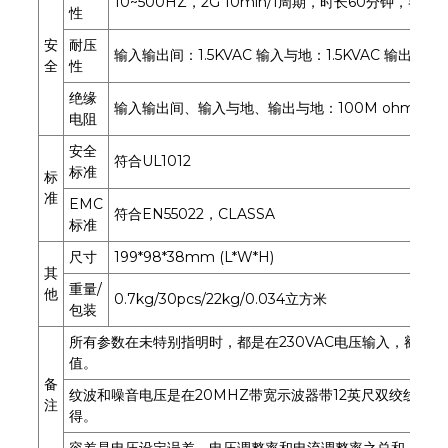
10~500HZ，2G 10min/1周期，时长60分钟，各轴
性
安
耐压
输入输出间：1.5KVAC 输入与地：1.5KVAC 输出与地：
全
性
绝缘
输入输出间、输入与地、输出与地：100M ohms/50
电阻
安全
符合UL1012
标准
标
准
EMC
符合EN55022，CLASSA
标准
尺寸
199*98*38mm (L*W*H)
其
重量/
他
0.7kg/30pcs/22kg/0.034立方米
包装
所有参数在未特别指明时，都是在230VAC电压输入，额定负
值。
备
纹波和噪音电压是在20MHZ带宽示波器带12英尺双绞线末端加
注
得。
容差是电压设定误差、电压调整率和电流调整率之总和。