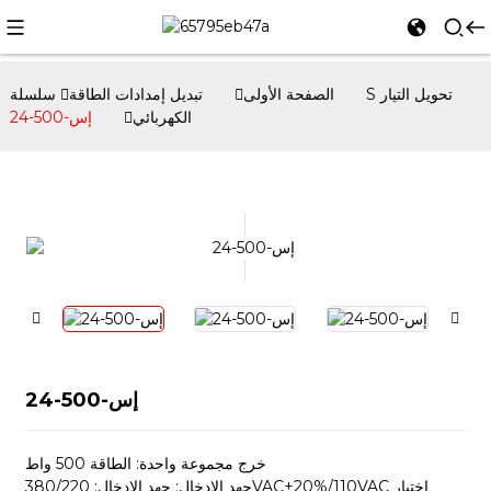
الصفحة الأولى
تبديل إمدادات الطاقة
سلسلة S تحويل التيار
الكهربائي
إس-500-24
إس-500-24
خرج مجموعة واحدة: الطاقة 500 واط
جهد الإدخال: جهد الإدخال: 380/220VAC±20%/110VAC اختيار