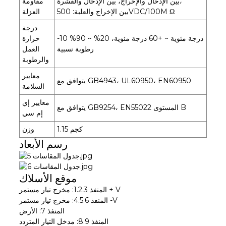
بين الإدخال والإخراج، بين الإدخال والقشرة،
مقاومة
بين الإخراج والعلبة: 500VDC/100M Ω
العزلة
درجة
-10 درجة مئوية ~ +60 درجة مئوية، 20% ~ 90%
حرارة
رطوبة نسبية
العمل
والرطوبة
معايير
يتوافق مع GB4943، UL60950، EN60950
السلامة
معايير إي
يتوافق مع GB9254، EN55022 المستوى B
إم سي
1.15 كجم
وزن
رسم الأبعاد
موقع الأسلاك
المنفذ 1.2.3: مخرج تيار مستمر + V
المنفذ 4.5.6: مخرج تيار مستمر -V
المنفذ 7: الأرض
المنفذ 8.9: مدخل التيار المتردد