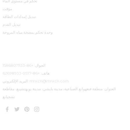
تحكم في مستوى الماء
مؤقت
تبديل إمدادات الطاقة
تبديل القدم
وحدة تحكم بمضخة مياه المروحة
معلومات الاتصال
الجوال: +86-15868071133
هاتف: +86-0577-62698933
البريد الإلكتروني: mnxcn@mnxcn.com
العنوان: منطقة فنغهوانغ الصناعية، مدينة بايشي، مدينة يويهتشينغ، مقاطعة
تشجيانغ