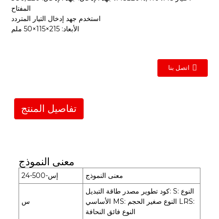
المفتاح
استخدم جهد إدخال التيار المتردد
الأبعاد: 215×115×50 ملم
اتصل بنا
تفاصيل المنتج
معنى النموذج
معنى النموذج
إس-500-24
كود تطوير مصدر طاقة التبديل: S: النوع
الأساسي MS: النوع صغير الحجم LRS:
س
النوع فائق النحافة