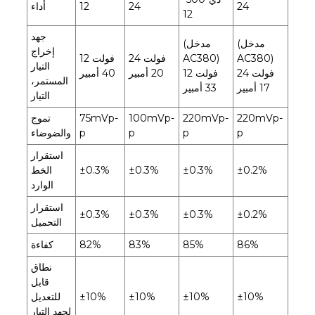
24
24
12
أداء
12
جهد
(مدخل
(مدخل
إخراج
AC380)
AC380)
24 فولت
12 فولت
التيار
24 فولت
12 فولت
20 أمبير
40 أمبير
المستمر،
17 أمبير
33 أمبير
التيار
220mVp-
220mVp-
100mVp-
75mVp-
تموج
p
p
p
p
والضوضاء
استقرار
±0.2%
±0.3%
±0.3%
±0.3%
الخط
الوارد
استقرار
±0.3%
±0.3%
±0.3%
±0.2%
التحميل
86%
85%
83%
82%
كفاءة
نطاق
قابل
±10%
±10%
±10%
±10%
للتعديل
لجهد التيار