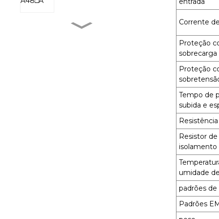
entrada
Corrente de
MXR-1 V38□A
Proteção c
sobrecarga
Proteção c
MXR-1 L38□A
sobretensã
Tempo de pa
subida e es
MXR-1 U38□A
Resistência
Resistor de
isolamento
MXR-1 D22□D
Temperatur
umidade de
padrões de
Padrões E