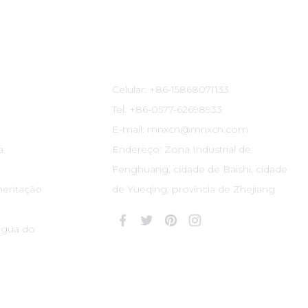
Informações De Contato
Celular: +86-15868071133
Tel: +86-0577-62698933
E-mail: mnxcn@mnxcn.com
a
Endereço: Zona Industrial de
Fenghuang, cidade de Baishi, cidade
mentação
de Yueqing, província de Zhejiang
água do