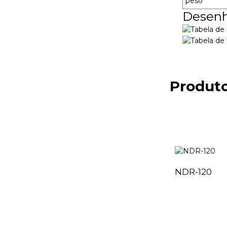
peso
Desenh
Produto
NDR-120