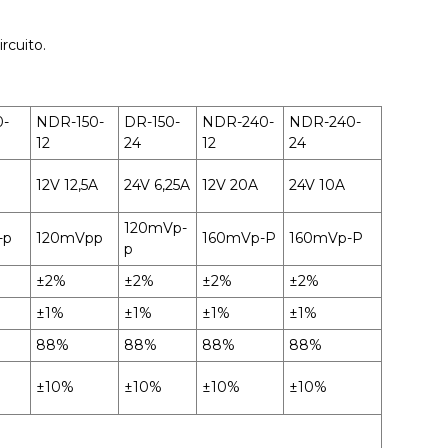
rcuito.
0-
NDR-150-
DR-150-
NDR-240-
NDR-240-
12
24
12
24
12V 12,5A
24V 6,25A
12V 20A
24V 10A
120mVp-
-p
120mVpp
160mVp-P
160mVp-P
p
±2%
±2%
±2%
±2%
±1%
±1%
±1%
±1%
88%
88%
88%
88%
±10%
±10%
±10%
±10%