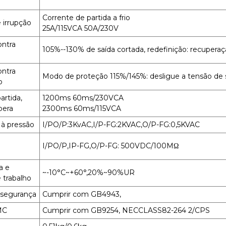
Corrente de partida a frio
 irrupção
25A/115VCA 50A/230V
ontra
105%--130% de saída cortada, redefinição: recupera
ontra
Modo de proteção 115%/145%: desligue a tensão de sa
o
rtida,
1200ms 60ms/230VCA
pera
2300ms 60ms/115VCA
 à pressão
I/PO/P:3KvAC,I/P-FG:2KVAC,O/P-FG:0,5KVAC
I/PO/P,IP-FG,O/P-FG: 500VDC/100MΩ
a e
~-10°C~+60°,20%~90%UR
 trabalho
 segurança
Cumprir com GB4943,
MC
Cumprir com GB9254, NECCLASS82-264 2/CPS