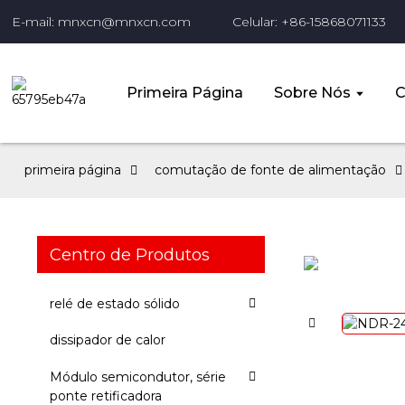
E-mail: mnxcn@mnxcn.com
Celular: +86-15868071133
Primeira Página
Sobre Nós
C
primeira página
comutação de fonte de alimentação
Centro de Produtos
relé de estado sólido
dissipador de calor
Módulo semicondutor, série
ponte retificadora