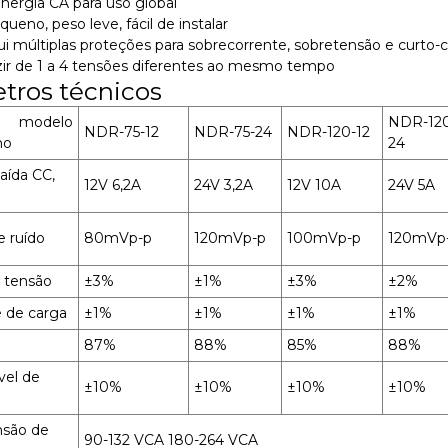
nergia CA para uso global
eno, peso leve, fácil de instalar
ui múltiplas proteções para sobrecorrente, sobretensão e curto-ci
ir de 1 a 4 tensões diferentes ao mesmo tempo
tros técnicos
modelo
NDR-12
NDR-75-12
NDR-75-24
NDR-120-12
ho
24
aída CC,
12V 6,2A
24V 3,2A
12V 10A
24V 5A
e ruído
80mVp-p
120mVp-p
100mVp-p
120mVp
 tensão
±3%
±1%
±3%
±2%
e de carga
±1%
±1%
±1%
±1%
87%
88%
85%
88%
vel de
±10%
±10%
±10%
±10%
nsão de
90-132 VCA 180-264 VCA