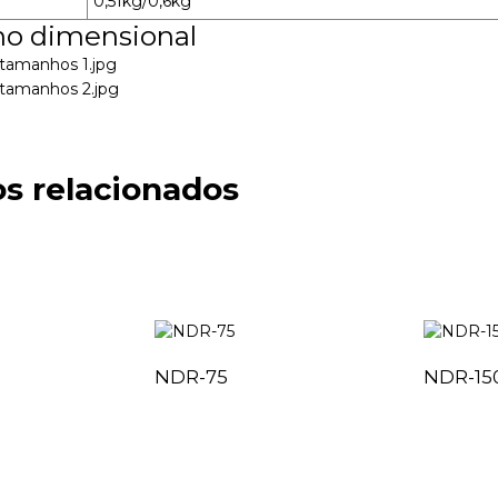
0,51kg/0,6kg
o dimensional
s relacionados
NDR-75
NDR-15