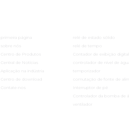
Links Rápidos
Centro De Produtos
primeira página
relé de estado sólido
sobre nós
relé de tempo
Centro de Produtos
Contador de exibição digital
Central de Notícias
controlador de nível de águ
Aplicação na indústria
temporizador
Centro de download
comutação de fonte de ali
Contate-nos
Interruptor de pé
Controlador da bomba de 
ventilador