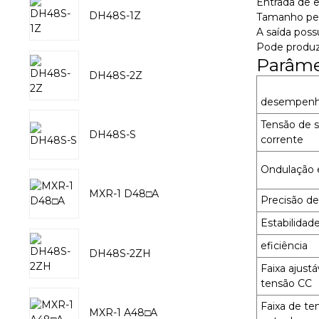
Entrada de e
DH48S-1Z
Tamanho pequ
A saída poss
Pode produz
Parâme
DH48S-2Z
desempen
Tensão de s
DH48S-S
corrente
Ondulação 
MXR-1 D48□A
Precisão de
Estabilidad
eficiência
DH48S-2ZH
Faixa ajustá
tensão CC
Faixa de te
MXR-1 A48□A