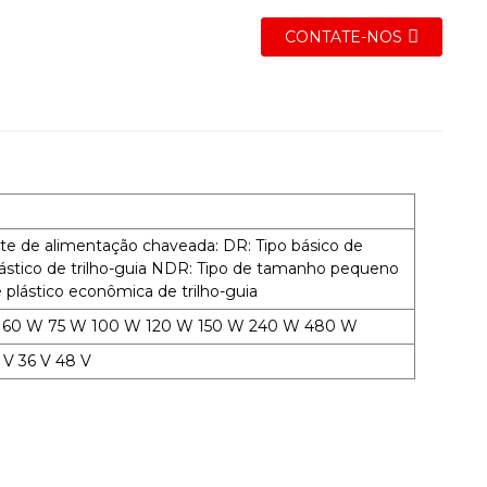
CONTATE-NOS
e de alimentação chaveada: DR: Tipo básico de
plástico de trilho-guia NDR: Tipo de tamanho pequeno
e plástico econômica de trilho-guia
 W 60 W 75 W 100 W 120 W 150 W 240 W 480 W
4 V 36 V 48 V