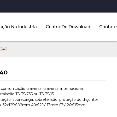
ação Na Indústria
Centro De Download
Contate
240
40
 comunicação universal universal internacional
nstalação TS-35/735 ou TS-35/15
oteção: sobrecarga, sobretensão, proteção do disjuntor
: 32x125x102mm 40x125x113mm 63x126x115mm