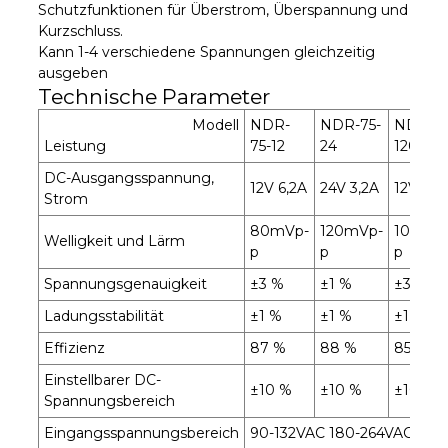
Schutzfunktionen für Überstrom, Überspannung und
Kurzschluss.
Kann 1-4 verschiedene Spannungen gleichzeitig
ausgeben
Technische Parameter
Modell
NDR-
NDR-75-
NDR-
Leistung
75-12
24
120-12
DC-Ausgangsspannung,
12V 6,2A
24V 3,2A
12V 10A
Strom
80mVp-
120mVp-
100mV
Welligkeit und Lärm
p
p
p
Spannungsgenauigkeit
±3 %
±1 %
±3 %
Ladungsstabilität
±1 %
±1 %
±1 %
Effizienz
87 %
88 %
85 %
Einstellbarer DC-
±10 %
±10 %
±10 %
Spannungsbereich
Eingangsspannungsbereich
90-132VAC 180-264VAC