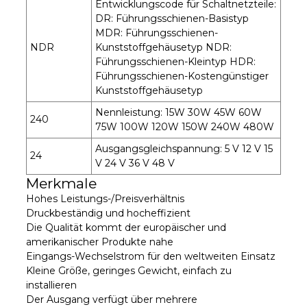
Entwicklungscode für Schaltnetzteile:
DR: Führungsschienen-Basistyp
MDR: Führungsschienen-
NDR
Kunststoffgehäusetyp NDR:
Führungsschienen-Kleintyp HDR:
Führungsschienen-Kostengünstiger
Kunststoffgehäusetyp
Nennleistung: 15W 30W 45W 60W
240
75W 100W 120W 150W 240W 480W
Ausgangsgleichspannung: 5 V 12 V 15
24
V 24 V 36 V 48 V
Merkmale
Hohes Leistungs-/Preisverhältnis
Druckbeständig und hocheffizient
Die Qualität kommt der europäischer und
amerikanischer Produkte nahe
Eingangs-Wechselstrom für den weltweiten Einsatz
Kleine Größe, geringes Gewicht, einfach zu
installieren
Der Ausgang verfügt über mehrere