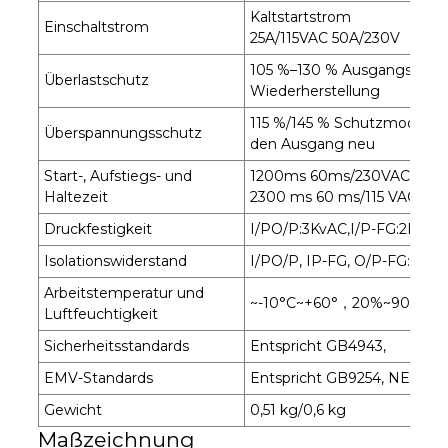
Kaltstartstrom
Einschaltstrom
25A/115VAC 50A/230V
105 %–130 % Ausgangsleistu
Überlastschutz
Wiederherstellung
115 %/145 % Schutzmodus: S
Überspannungsschutz
den Ausgang neu
Start-, Aufstiegs- und
1200ms 60ms/230VAC
Haltezeit
2300 ms 60 ms/115 VAC
Druckfestigkeit
I/PO/P:3KvAC,I/P-FG:2KVAC
Isolationswiderstand
I/PO/P, IP-FG, O/P-FG: 50
Arbeitstemperatur und
~-10°C~+60°，20%~90%RH
Luftfeuchtigkeit
Sicherheitsstandards
Entspricht GB4943,
EMV-Standards
Entspricht GB9254, NECCL
Gewicht
0,51 kg/0,6 kg
Maßzeichnung