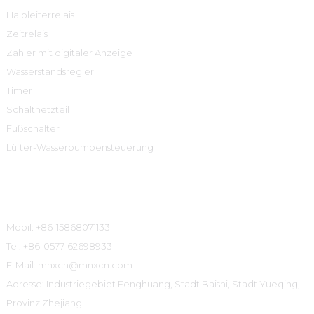
Halbleiterrelais
Zeitrelais
Zähler mit digitaler Anzeige
Wasserstandsregler
Timer
Schaltnetzteil
Fußschalter
Lüfter-Wasserpumpensteuerung
Kontaktinformationen
Mobil: +86-15868071133
Tel: +86-0577-62698933
E-Mail: mnxcn@mnxcn.com
Adresse: Industriegebiet Fenghuang, Stadt Baishi, Stadt Yueqing,
Provinz Zhejiang