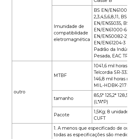
Classe B
BS EN/EN61000-4-
2,3,4,5,6,8,11, BS
EN/EN55035, BS
Imunidade de
EN/EN61000-6-2 (B
compatibilidade
EN/EN50082-2), BS
eletromagnética
EN/EN61204-3 ,
Padrão da Indústria
Pesada, EAC TP TC 
1041,6 mil horas no 
Telcordia SR-332 (Bel
MTBF
146,8 mil horas no m
MIL-HDBK-217F (25
outro
85,5* 125,2* 128,5 mm
tamanho
(L*A*P)
1,5Kg; 8 unidades/13
Pacote
CUFT
1. A menos que especificado de outra f
todas as especificações são medidas 