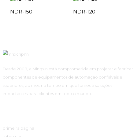
NDR-150
NDR-120
Desde 2008, a Mingxin está comprometida em projetar e fabricar
componentes de equipamentos de automação confiáveis ​​e
superiores, ao mesmo tempo em que fornece soluções
impactantes para clientes em todo o mundo.
Links Rápidos
primeira página
sobre nós