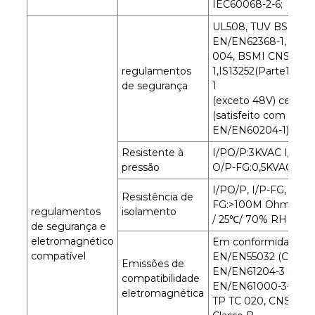
IEC60068-2-6;
UL508, TUV BS
EN/EN62368-1, EAC
004, BSMI CNS14336
regulamentos
1,IS13252(Parte1)/IE
de segurança
1
(exceto 48V) certifi
(satisfeito com BS
EN/EN60204-1)
Resistente à
I/PO/P:3KVAC I/P-F
pressão
O/P-FG:0,5KVAC
I/PO/P, I/P-FG, O/P-
Resistência de
FG:>100M Ohms / 
regulamentos
isolamento
/ 25℃/ 70% RH
de segurança e
eletromagnético
Em conformidade c
compatível
EN/EN55032 (CISPR3
Emissões de
EN/EN61204-3 Class
compatibilidade
EN/EN61000-3-2,-3,
eletromagnética
TP TC 020, CNS1343