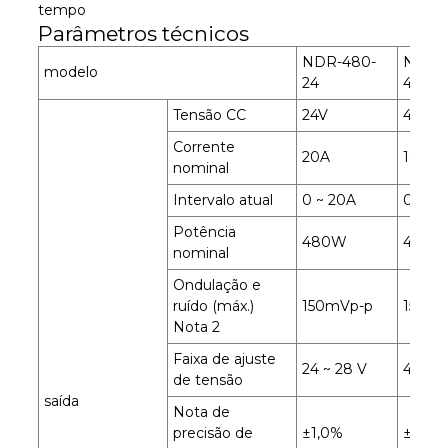
tempo
Parâmetros técnicos
NDR-480-
NDR-
modelo
24
48
Tensão CC
24V
48V
Corrente
20A
10A
nominal
Intervalo atual
0 ~ 20A
0 ~ 10
Potência
480W
480W
nominal
Ondulação e
ruído (máx.)
150mVp-p
150mV
Nota 2
Faixa de ajuste
24 ~ 28 V
48 ~ 5
de tensão
saída
Nota de
precisão de
±1,0%
±1,0%