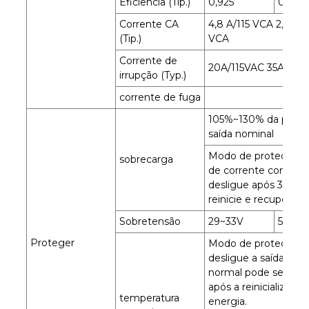
Eficiência (Tip.)
0,925
0,925
Corrente CA
4,8 A/115 VCA 2,4 A/
(Tip.)
VCA
Corrente de
20A/115VAC 35A/230
irrupção (Typ.)
corrente de fuga
105%~130% da potên
saída nominal
Modo de proteção:
sobrecarga
de corrente constant
desligue após 3 seg
reinicie e recupere
Sobretensão
29~33V
56 ~ 6
Proteger
Modo de proteção:
desligue a saída e a 
normal pode ser res
após a reinicialização
temperatura
energia.