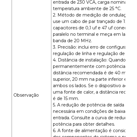
entrada de 230 VCA, carga nominal e
temperatura ambiente de 25 °C.
2. Método de medição de ondulação e r
use um cabo de par trançado de 12" c
capacitores de 0,1 uf e 47 uf conectad
paralelo no terminal e meça em largura
banda de 20 MHz.
3. Precisão: inclui erro de configuração,
regulação de linha e regulação de carga
4. Distância de instalação: Quando car
permanentemente com potência máxi
distância recomendada é de 40 mm na
superior, 20 mm na parte inferior e 5
ambos os lados. Se o dispositivo adjace
uma fonte de calor, a distância recom
Observação
é de 15 mm.
5. A redução de potência de saída é
necessária em condições de baixa tens
entrada. Consulte a curva de redução d
potência para obter detalhes.
6. A fonte de alimentação é considerad
dos componentes do sistema e precisa