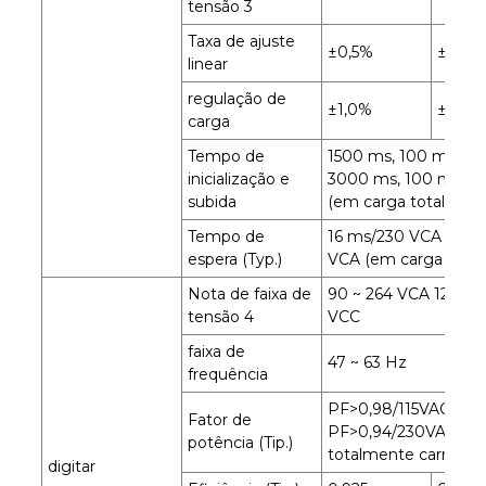
tensão 3
Taxa de ajuste
±0,5%
±0,5%
linear
regulação de
±1,0%
±1,0%
carga
Tempo de
1500 ms, 100 ms/23
inicialização e
3000 ms, 100 ms/11
subida
(em carga total)
Tempo de
16 ms/230 VCA 16 ms
espera (Typ.)
VCA (em carga total)
Nota de faixa de
90 ~ 264 VCA 127 ~ 
tensão 4
VCC
faixa de
47 ~ 63 Hz
frequência
PF>0,98/115VAC,
Fator de
PF>0,94/230VAC (q
potência (Tip.)
totalmente carregad
digitar