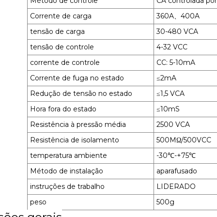
Método de controle
CA controlada po
Corrente de carga
360A、400A
tensão de carga
30-480 VCA
tensão de controle
4-32 VCC
corrente de controle
CC: 5-10mA
Corrente de fuga no estado
≤2mA
Redução de tensão no estado
≤1,5 VCA
Hora fora do estado
≤10mS
Resistência à pressão média
2500 VCA
Resistência de isolamento
500MΩ/500VCC
temperatura ambiente
-30℃-+75℃
Método de instalação
aparafusado
instruções de trabalho
LIDERADO
peso
500g
ões gerais