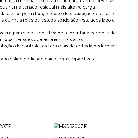
e carga mínima, um resistor de carga virtual deve ser
duzir uma tensão residual mais alta na carga.
a o valor permitido, o efeito de dissipação de calor e
is ou mais relés de estado sólido são instalados lado a
s ​​em paralelo na tentativa de aumentar a corrente de
omodar tensões operacionais mais altas.
entação de controle, os terminais de entrada podem ser
ado sólido dedicado para cargas capacitivas.