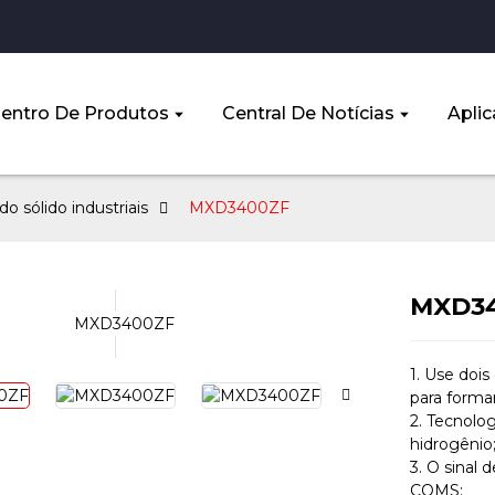
entro De Produtos
Central De Notícias
Aplic
o sólido industriais
MXD3400ZF
MXD3
1. Use dois
para formar
2. Tecnolo
hidrogênio
3. O sinal 
COMS;