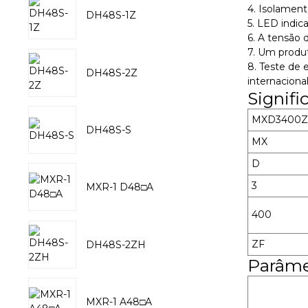
4. Isolament
DH48S-1Z
5. LED indica
6. A tensão 
7. Um produt
8. Teste de 
DH48S-2Z
internacional
Signif
MXD3400Z
DH48S-S
MX
D
3
MXR-1 D48□A
400
ZF
DH48S-2ZH
Parâme
MXR-1 A48□A