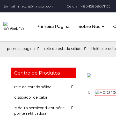
E-mail: mnxcn@mnxcn.com
Celular: +86-15868071133
Primeira Página
Sobre Nós
C
primeira página
relé de estado sólido
Relés de estad
Centro de Produtos
relé de estado sólido
dissipador de calor
Módulo semicondutor, série
ponte retificadora