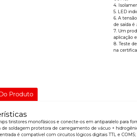
4. Isolamen
5. LED indi
6. A tensã
de saída é
7. Um prod
aplicação e
8. Teste d
na certific
Do Produto
rísticas
chips tiristores monofásicos e conecte-os em antiparalelo para for
ia de soldagem protetora de carregamento de vácuo + hidrogêni
e entrada é compatível com circuitos lógicos digitais TTL e COMS;