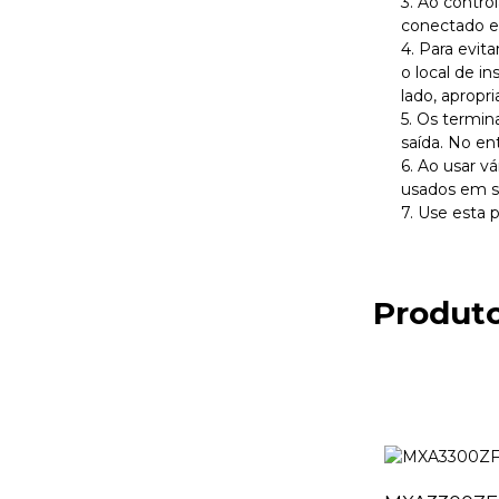
3. Ao contro
conectado em
4. Para evit
o local de i
lado, apropr
5. Os termin
saída. No en
6. Ao usar v
usados ​​em 
7. Use esta 
Produto