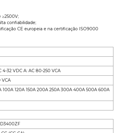
é ≥2500V;
ta confiabilidade;
ificação CE europeia e na certificação ISO9000
DC 4-32 VDC A: AC 80-250 VCA
0 VCA
80A 100A 120A 150A 200A 250A 300A 400A 500A 600A
D3400ZF