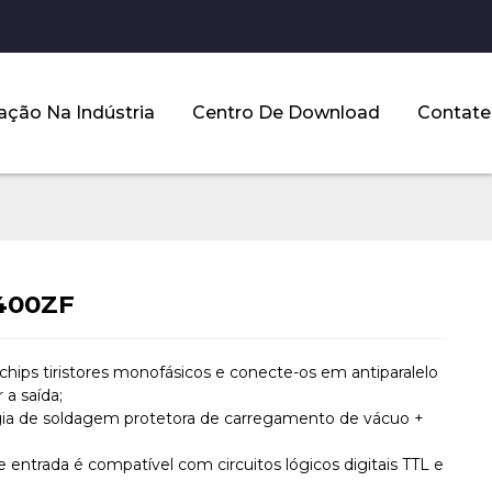
ação Na Indústria
Centro De Download
Contate
400ZF
 chips tiristores monofásicos e conecte-os em antiparalelo
 a saída;
gia de soldagem protetora de carregamento de vácuo +
;
de entrada é compatível com circuitos lógicos digitais TTL e