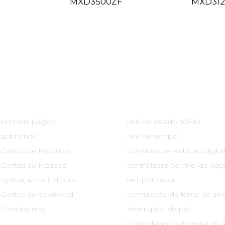
MXD3500ZF
MXD312
Links Rápidos
Centro De Produtos
primeira página
relé de estado sólido
sobre nós
relé de tempo
Centro de Produtos
Contador de exibição digital
Central de Notícias
controlador de nível de águ
Aplicação na indústria
temporizador
Centro de download
comutação de fonte de ali
Contate-nos
Interruptor de pé
Controlador da bomba de 