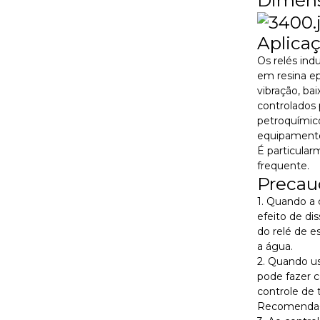
Aplica
Os relés ind
em resina epó
vibração, ba
controlados
petroquímic
equipamento
É particula
frequente.
Precau
1. Quando a 
efeito de di
do relé de e
a água.
2. Quando us
pode fazer c
controle de 
Recomenda-se