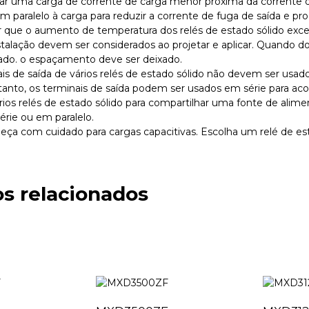
lar uma carga de corrente de carga menor próxima da corrente d
 paralelo à carga para reduzir a corrente de fuga de saída e pro
ar que o aumento de temperatura dos relés de estado sólido exced
nstalação devem ser considerados ao projetar e aplicar. Quando do
iado. o espaçamento deve ser deixado.
ais de saída de vários relés de estado sólido não devem ser usado
tanto, os terminais de saída podem ser usados ​​em série para ac
ários relés de estado sólido para compartilhar uma fonte de alim
série ou em paralelo.
peça com cuidado para cargas capacitivas. Escolha um relé de est
s relacionados