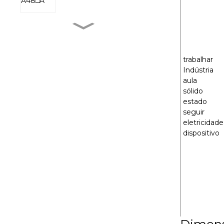
MXR-1 V38□A
trabalhar
Indústria
MXR-1 L38□A
aula
sólido
estado
seguir
MXR-1 U38□A
eletricidade
dispositivo
MXR-1 D22□D
Dimens