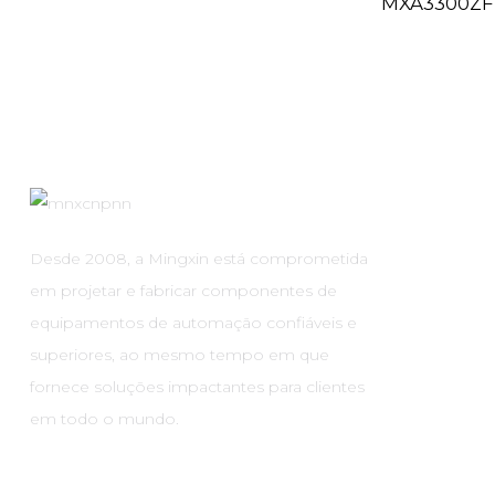
MXA3300ZF
Desde 2008, a Mingxin está comprometida
em projetar e fabricar componentes de
equipamentos de automação confiáveis ​​e
superiores, ao mesmo tempo em que
fornece soluções impactantes para clientes
em todo o mundo.