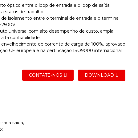
to óptico entre o loop de entrada e o loop de saída;
ca status de trabalho;
o de isolamento entre o terminal de entrada e o terminal
 ≥2500V;
uto universal com alto desempenho de custo, ampla
 alta confiabilidade;
e envelhecimento de corrente de carga de 100%, aprovado
ação CE europeia e na certificação ISO9000 internacional.
CONTATE-NOS
DOWNLOAD
mar a saída;
o;