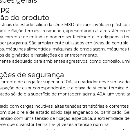
ção do produto
ustriais de estado sólido da série MXD utilizam invólucro plást
xi e fiação terminal rosqueada, apresentando alta resistência estr
ixa corrente de entrada e podem ser facilmente interligados a ter
 por programa. São amplamente utilizados em áreas de contro
os, máquinas alimentícias, máquinas de embalagem, máquinas tê
s de ginástica e instalações de entretenimento.
rmente adequado para ambientes agressivos, como corrosão, umi
ções de segurança
corrente de carga for superior a 10A, um radiador deve ser usa
ssipação de calor correspondente, e a graxa de silicone térmica é 
stado sólido e a superfície de montagem acima. 40A, um ventila
ado com cargas indutivas, altas tensões transitórias e correntes
om que o relé de estado sólido seja enganado ou danificado. Ge
tensão com uma tensão de fixação específica. à extremidade de
 que o varistor tenha 1,6-1,9 vezes a tensão nominal.