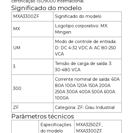
certificação ISO9000 internacional.
Significado do modelo
MXA3300ZF
Significado do modelo
Logotipo corporativo: MX:
MX
Mingxin
Modo de controle de entrada:
UM
D: DC 4-32 VDC A: AC 80-250
VCA
Tensão de carga de saída: 3:
3
30-480 VCA
Corrente nominal de saída: 60A
80A 100A 120A 150A 200A
300
250A 300A 400A 500A 600A
1000A
ZF
Categoria: ZF: Grau Industrial
Parâmetros técnicos
Especificações
MXA3250ZF、
do modelo
MXA3300ZF