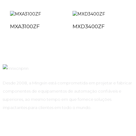
MXA3100ZF
MXD3400ZF
Desde 2008, a Mingxin está comprometida em projetar e fabricar
componentes de equipamentos de automação confiáveis ​​e
superiores, ao mesmo tempo em que fornece soluções
impactantes para clientes em todo o mundo.
Links Rápidos