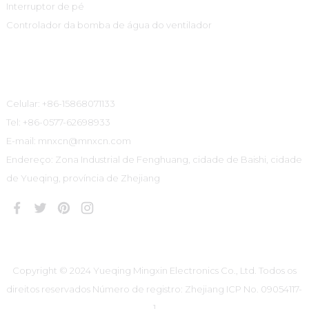
Interruptor de pé
Controlador da bomba de água do ventilador
Informações De Contato
Celular: +86-15868071133
Tel: +86-0577-62698933
E-mail: mnxcn@mnxcn.com
Endereço: Zona Industrial de Fenghuang, cidade de Baishi, cidade
de Yueqing, província de Zhejiang
Copyright © 2024 Yueqing Mingxin Electronics Co., Ltd. Todos os
direitos reservados
Número de registro: Zhejiang ICP No. 09054117-
1