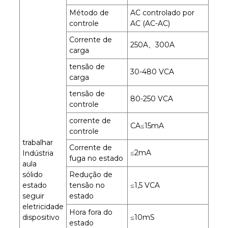
Método de
AC controlado por
controle
AC (AC-AC)
Corrente de
250A、300A
carga
tensão de
30-480 VCA
carga
tensão de
80-250 VCA
controle
corrente de
CA≤15mA
controle
trabalhar
Corrente de
≤2mA
Indústria
fuga no estado
aula
sólido
Redução de
estado
tensão no
≤1,5 VCA
seguir
estado
eletricidade
Hora fora do
dispositivo
≤10mS
estado