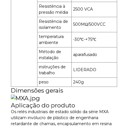
Resistência à
2500 VCA
pressão média
Resistência de
500MΩ/500VCC
isolamento
temperatura
-30℃-+75℃
ambiente
Método de
aparafusado
instalação
instruções de
LIDERADO
trabalho
peso
240g
Dimensões gerais
Aplicação do produto
Os relés industriais de estado sólido da série MXA
utilizam invólucro de plástico de engenharia
retardante de chamas, encapsulamento em resina