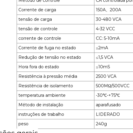
Método de controle
CA controlada po
Corrente de carga
150A、200A
tensão de carga
30-480 VCA
tensão de controle
4-32 VCC
corrente de controle
CC: 5-10mA
Corrente de fuga no estado
≤2mA
Redução de tensão no estado
≤1,5 VCA
Hora fora do estado
≤10mS
Resistência à pressão média
2500 VCA
Resistência de isolamento
500MΩ/500VCC
temperatura ambiente
-30℃-+75℃
Método de instalação
aparafusado
instruções de trabalho
LIDERADO
peso
240g
ões gerais