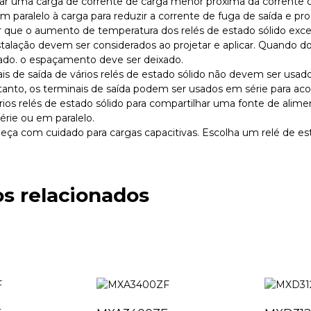
lar uma carga de corrente de carga menor próxima da corrente d
 paralelo à carga para reduzir a corrente de fuga de saída e pro
ar que o aumento de temperatura dos relés de estado sólido exced
nstalação devem ser considerados ao projetar e aplicar. Quando do
iado. o espaçamento deve ser deixado.
ais de saída de vários relés de estado sólido não devem ser usado
tanto, os terminais de saída podem ser usados ​​em série para ac
ários relés de estado sólido para compartilhar uma fonte de alim
série ou em paralelo.
peça com cuidado para cargas capacitivas. Escolha um relé de est
s relacionados