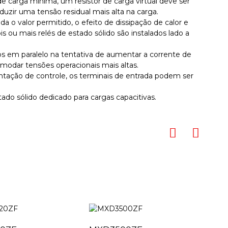
e carga mínima, um resistor de carga virtual deve ser
duzir uma tensão residual mais alta na carga.
a o valor permitido, o efeito de dissipação de calor e
is ou mais relés de estado sólido são instalados lado a
s ​​em paralelo na tentativa de aumentar a corrente de
omodar tensões operacionais mais altas.
entação de controle, os terminais de entrada podem ser
ado sólido dedicado para cargas capacitivas.