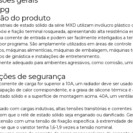
ção do produto
ustriais de estado sólido da série MXD utilizam invólucro plást
xi e fiação terminal rosqueada, apresentando alta resistência estr
ixa corrente de entrada e podem ser facilmente interligados a ter
 por programa. São amplamente utilizados em áreas de contro
os, máquinas alimentícias, máquinas de embalagem, máquinas tê
s de ginástica e instalações de entretenimento.
rmente adequado para ambientes agressivos, como corrosão, umi
ções de segurança
corrente de carga for superior a 10A, um radiador deve ser usa
ssipação de calor correspondente, e a graxa de silicone térmica é 
stado sólido e a superfície de montagem acima. 40A, um ventila
ado com cargas indutivas, altas tensões transitórias e correntes
om que o relé de estado sólido seja enganado ou danificado. Ge
tensão com uma tensão de fixação específica. à extremidade de
 que o varistor tenha 1,6-1,9 vezes a tensão nominal.