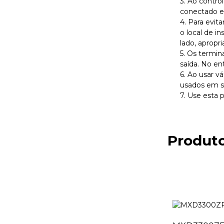
3. Ao contro
conectado em
4. Para evit
o local de i
lado, apropr
5. Os termin
saída. No en
6. Ao usar v
usados ​​em 
7. Use esta 
Produto