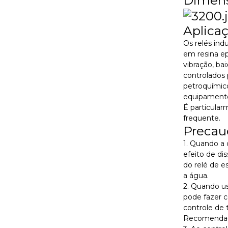
Aplica
Os relés ind
em resina epó
vibração, ba
controlados
petroquímic
equipamento
É particula
frequente.
Precau
1. Quando a 
efeito de di
do relé de e
a água.
2. Quando us
pode fazer c
controle de 
Recomenda-se