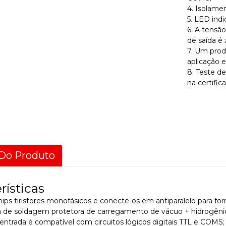
4. Isolamen
5. LED indi
6. A tensã
de saída é
7. Um prod
aplicação e
8. Teste d
na certific
Do Produto
rísticas
chips tiristores monofásicos e conecte-os em antiparalelo para for
ia de soldagem protetora de carregamento de vácuo + hidrogêni
e entrada é compatível com circuitos lógicos digitais TTL e COMS;