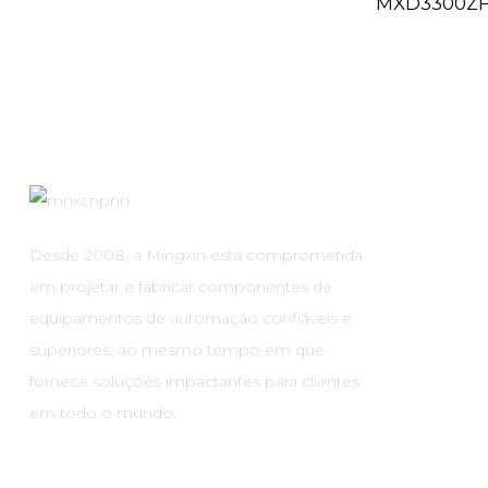
MXD3300Z
Desde 2008, a Mingxin está comprometida
em projetar e fabricar componentes de
equipamentos de automação confiáveis ​​e
superiores, ao mesmo tempo em que
fornece soluções impactantes para clientes
em todo o mundo.