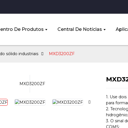
entro De Produtos
Central De Notícias
Aplic
o sólido industriais
MXD3200ZF
MXD3
1. Use dois
para formar
2. Tecnolo
hidrogênio
3. O sinal 
COMS;