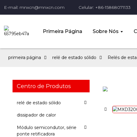
E-mail: mnxcn@mnxcn.com
Celular: +86-15868071133
Primeira Página
Sobre Nós
C
primeira página
relé de estado sólido
Relés de estad
Centro de Produtos
relé de estado sólido
dissipador de calor
Módulo semicondutor, série
ponte retificadora