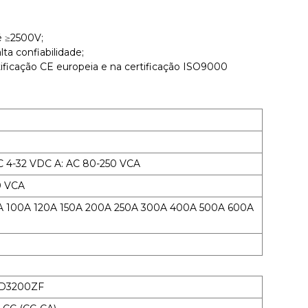
é ≥2500V;
ta confiabilidade;
ificação CE europeia e na certificação ISO9000
DC 4-32 VDC A: AC 80-250 VCA
0 VCA
80A 100A 120A 150A 200A 250A 300A 400A 500A 600A
D3200ZF