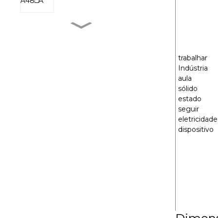
MXR-1 V38□A
trabalhar
Indústria
MXR-1 L38□A
aula
sólido
estado
seguir
MXR-1 U38□A
eletricidade
dispositivo
MXR-1 D22□D
Dimens