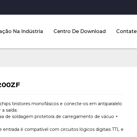
ação Na Indústria
Centro De Download
Contate
200ZF
 chips tiristores monofásicos e conecte-os em antiparalelo
 a saída;
gia de soldagem protetora de carregamento de vácuo +
;
de entrada é compatível com circuitos lógicos digitais TTL e