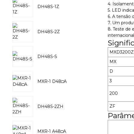
4. Isolament
DH48S-1Z
5. LED indica
6. A tensão 
7. Um produt
8. Teste de 
DH48S-2Z
internacional
Signif
MXD3200Z
DH48S-S
MX
D
3
MXR-1 D48□A
200
ZF
DH48S-2ZH
Parâme
MXR-1 A48□A