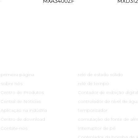
F
MXA3400ZF
MXD312
Links Rápidos
Centro De Produtos
primeira página
relé de estado sólido
sobre nós
relé de tempo
Centro de Produtos
Contador de exibição digital
Central de Notícias
controlador de nível de águ
Aplicação na indústria
temporizador
Centro de download
comutação de fonte de ali
Contate-nos
Interruptor de pé
Controlador da bomba de 