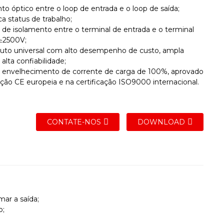
to óptico entre o loop de entrada e o loop de saída;
ca status de trabalho;
o de isolamento entre o terminal de entrada e o terminal
 ≥2500V;
uto universal com alto desempenho de custo, ampla
 alta confiabilidade;
e envelhecimento de corrente de carga de 100%, aprovado
ação CE europeia e na certificação ISO9000 internacional.
CONTATE-NOS
DOWNLOAD
mar a saída;
o;