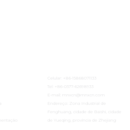
Informações De Contato
Celular: +86-15868071133
Tel: +86-0577-62698933
E-mail: mnxcn@mnxcn.com
a
Endereço: Zona Industrial de
Fenghuang, cidade de Baishi, cidade
mentação
de Yueqing, província de Zhejiang