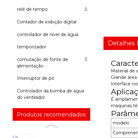
relé de tempo
Contador de exibição digital
controlador de nível de água
Detalhes 
temporizador
comutação de fonte de
Caracte
alimentação
Material de 
Grande área 
Interruptor de pé
Interface ro
Aplica
Controlador da bomba de água
do ventilador
É amplament
máquinas tê
Parâme
Produtos recomendados
modelo
Compriment