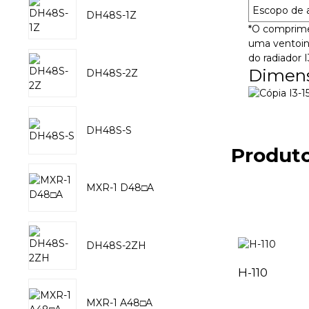
Escopo de 
DH48S-1Z
*O comprimen
uma ventoin
do radiador I
Dimens
DH48S-2Z
DH48S-S
Produto
MXR-1 D48□A
DH48S-2ZH
H-110
MXR-1 A48□A