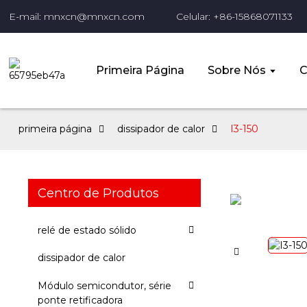
E-mail: mnxcn@mnxcn.com
Celular: +86-15868071133
Primeira Página
Sobre Nós
C
primeira página
dissipador de calor
I3-150
Centro de Produtos
relé de estado sólido
dissipador de calor
Módulo semicondutor, série
ponte retificadora