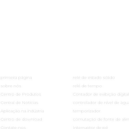
Links Rápidos
Centro De Produtos
primeira página
relé de estado sólido
sobre nós
relé de tempo
Centro de Produtos
Contador de exibição digital
Central de Notícias
controlador de nível de águ
Aplicação na indústria
temporizador
Centro de download
comutação de fonte de ali
Contate-nos
Interruptor de pé