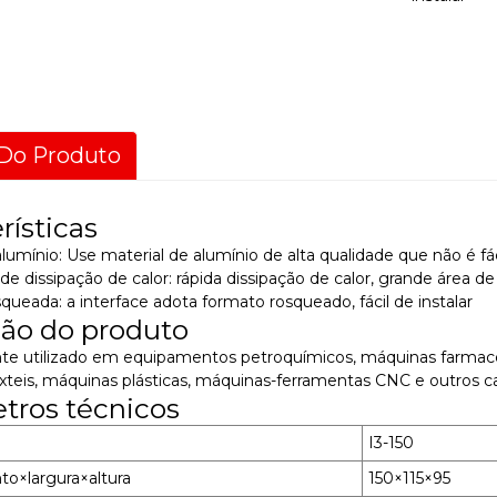
Do Produto
rísticas
alumínio: Use material de alumínio de alta qualidade que não é fá
de dissipação de calor: rápida dissipação de calor, grande área de
squeada: a interface adota formato rosqueado, fácil de instalar
ção do produto
e utilizado em equipamentos petroquímicos, máquinas farmacê
xteis, máquinas plásticas, máquinas-ferramentas CNC e outros 
tros técnicos
I3-150
o×largura×altura
150×115×95