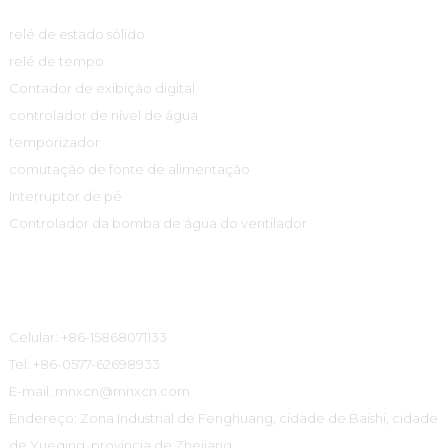
relé de estado sólido
relé de tempo
Contador de exibição digital
controlador de nível de água
temporizador
comutação de fonte de alimentação
Interruptor de pé
Controlador da bomba de água do ventilador
Informações De Contato
Celular: +86-15868071133
Tel: +86-0577-62698933
E-mail: mnxcn@mnxcn.com
Endereço: Zona Industrial de Fenghuang, cidade de Baishi, cidade
de Yueqing, província de Zhejiang