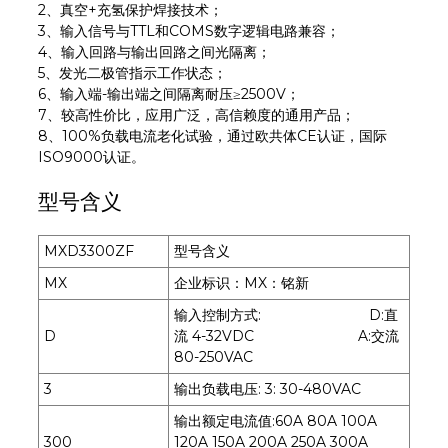
2、真空+充氢保护焊接技术；
3、输入信号与TTL和COMS数字逻辑电路兼容；
4、输入回路与输出回路之间光隔离；
5、发光二极管指示工作状态；
6、输入端-输出端之间隔离耐压≥2500V；
7、较高性价比，应用广泛，高信赖度的通用产品；
8、100%负载电流老化试验，通过欧共体CE认证，国际
ISO9000认证。
型号含义
MXD3300ZF
型号含义
MX
企业标识：MX：铭新
输入控制方式: D:直
D
流 4-32VDC A:交流
80-250VAC
3
输出负载电压: 3: 30-480VAC
输出额定电流值:60A 80A 100A
300
120A 150A 200A 250A 300A