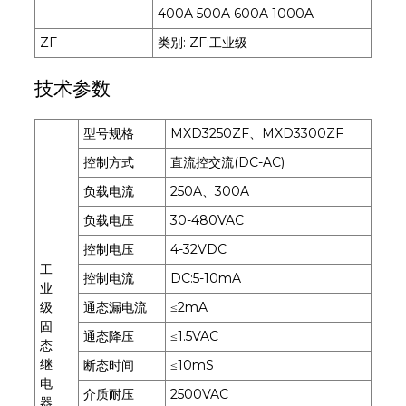
400A 500A 600A 1000A
ZF
类别: ZF:工业级
技术参数
型号规格
MXD3250ZF、MXD3300ZF
控制方式
直流控交流(DC-AC)
负载电流
250A、300A
负载电压
30-480VAC
控制电压
4-32VDC
工
控制电流
DC:5-10mA
业
级
通态漏电流
≤2mA
固
通态降压
≤1.5VAC
态
继
断态时间
≤10mS
电
介质耐压
2500VAC
器