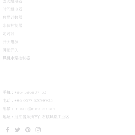
固态继电器
时间继电器
数显计数器
水位控制器
定时器
开关电源
脚踏开关
风机水泵控制器
联系方式
手机：+86-15868071133
电话：+86-0577-62698933
邮箱：mnxcn@mnxcn.com
地址：浙江省乐清市白石镇凤凰工业区