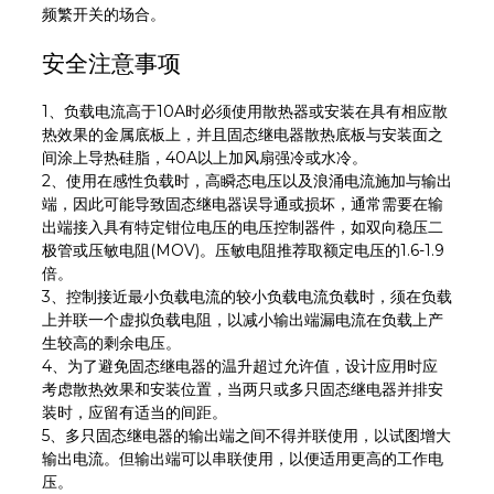
频繁开关的场合。
安全注意事项
1、负载电流高于10A时必须使用散热器或安装在具有相应散
热效果的金属底板上，并且固态继电器散热底板与安装面之
间涂上导热硅脂，40A以上加风扇强冷或水冷。
2、使用在感性负载时，高瞬态电压以及浪涌电流施加与输出
端，因此可能导致固态继电器误导通或损坏，通常需要在输
出端接入具有特定钳位电压的电压控制器件，如双向稳压二
极管或压敏电阻(MOV)。压敏电阻推荐取额定电压的1.6-1.9
倍。
3、控制接近最小负载电流的较小负载电流负载时，须在负载
上并联一个虚拟负载电阻，以减小输出端漏电流在负载上产
生较高的剩余电压。
4、为了避免固态继电器的温升超过允许值，设计应用时应
考虑散热效果和安装位置，当两只或多只固态继电器并排安
装时，应留有适当的间距。
5、多只固态继电器的输出端之间不得并联使用，以试图增大
输出电流。但输出端可以串联使用，以便适用更高的工作电
压。