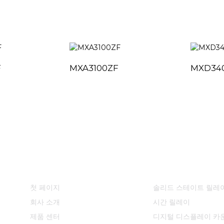
F
MXA3100ZF
MXD34
빠른 링크
제품 센터
첫 페이지
솔리드 스테이트 릴레
회사 소개
시간 릴레이
제품 센터
디지털 디스플레이 카