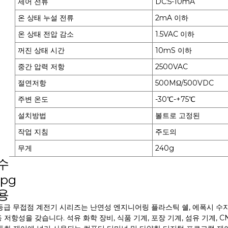
제어 전류
DC:5-10mA
온 상태 누설 전류
2mA 이하
온 상태 전압 감소
1.5VAC 이하
꺼진 상태 시간
10mS 이하
중간 압력 저항
2500VAC
절연저항
500MΩ/500VDC
주변 온도
-30℃-+75℃
설치방법
볼트로 고정된
작업 지침
주도의
무게
240g
수
용
등급 무접점 계전기 시리즈는 난연성 엔지니어링 플라스틱 쉘, 에폭시 수지
 저항성을 갖습니다. 석유 화학 장비, 식품 기계, 포장 기계, 섬유 기계, 