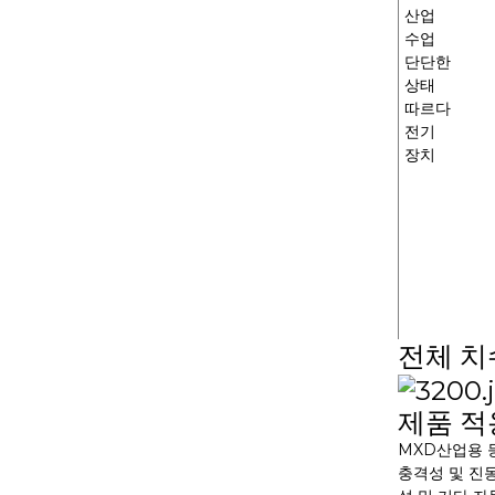
MXR-1 V38□A
산업
수업
단단한
상태
MXR-1 L38□A
따르다
전기
장치
MXR-1 U38□A
MXR-1 D22□D
전체 치
제품 적
MXD
산업용 
충격성 및 진동