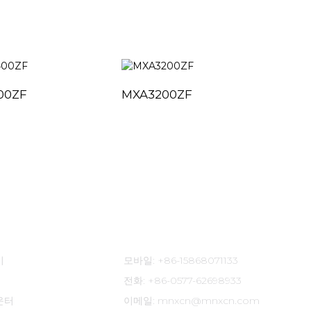
00ZF
MXA3200ZF
MX
연락처 정보
이
모바일: +86-15868071133
전화: +86-0577-62698933
운터
이메일: mnxcn@mnxcn.com