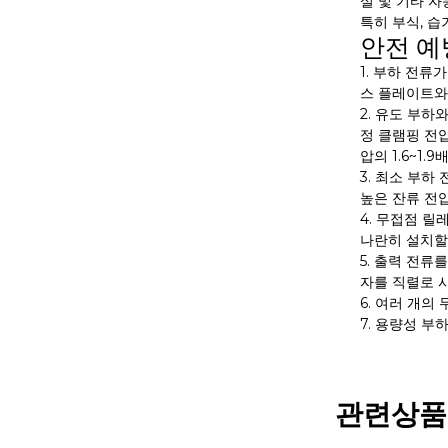
설 및 기타 
특히 부식, 습
안전 예
1. 부하 전
스 플레이트와
2. 유도 부
정 클램핑 전
압의 1.6~1.
3. 최소 부하
높은 잔류 전
4. 무접점 릴
나란히 설치할
5. 출력 전류
자를 직렬로 
6. 여러 개의
7. 용량성 
관련상품