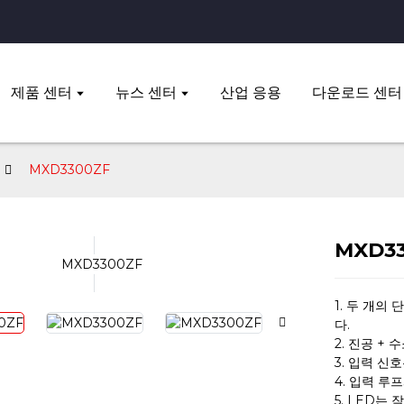
제품 센터
뉴스 센터
산업 응용
다운로드 센터
MXD3300ZF
MXD3
1. 두 개
다.
2. 진공 + 
3. 입력 신
4. 입력 루
5. LED는