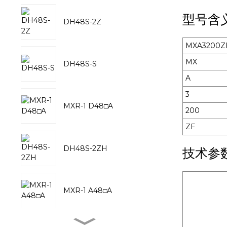
型号含
DH48S-2Z
MXA3200Z
MX
DH48S-S
A
3
MXR-1 D48□A
200
ZF
DH48S-2ZH
技术参
MXR-1 A48□A