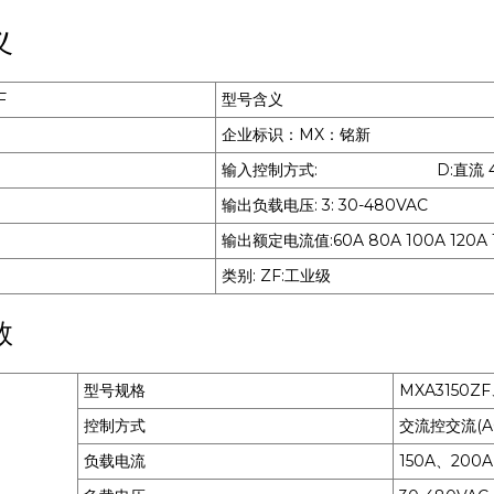
义
F
型号含义
企业标识：MX：铭新
输入控制方式: D:直流 4
输出负载电压: 3: 30-480VAC
输出额定电流值:60A 80A 100A 120A 15
类别: ZF:工业级
数
型号规格
MXA3150Z
控制方式
交流控交流(AC
负载电流
150A、200A