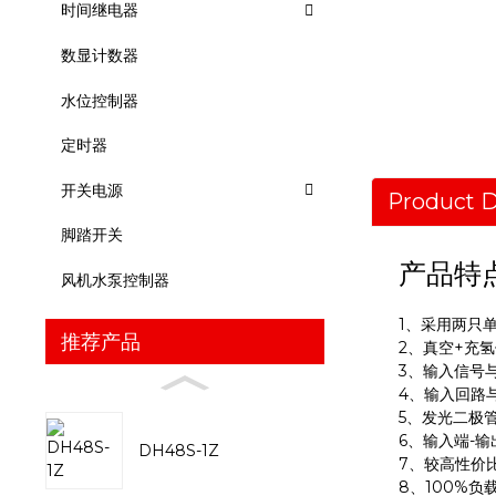
时间继电器
数显计数器
水位控制器
定时器
开关电源
Product D
脚踏开关
产品特
风机水泵控制器
1、采用两只
推荐产品
2、真空+充
3、输入信号与
4、输入回路
5、发光二极
6、输入端-输
DH48S-1Z
7、较高性价
8、100%负