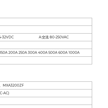
-32VDC A:交流 80-250VAC
0A 200A 250A 300A 400A 500A 600A 1000A
F、MXA3200ZF
-AC)