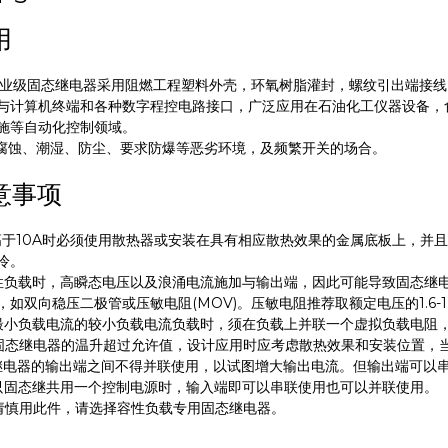
用
业级固态继电器采用阻燃工程塑料外壳，环氧树脂灌封，螺纹引出端接线
与计算机终端和各种数字程控电路接口，广泛应用在石油化工仪器设备，
施等自动化控制领域。
蚀、潮湿、防尘、要求防爆等恶劣环境，及频繁开关的场合。
意事项
高于10A时必须使用散热器或安装在具有相应散热效果的金属底板上，并
冷。
性负载时，高瞬态电压以及浪涌电流施加与输出端，因此可能导致固态继
如双向稳压二极管或压敏电阻(MOV)。压敏电阻推荐取额定电压的1.6-1
最小负载电流的较小负载电流负载时，须在负载上并联一个虚拟负载电阻
固态继电器的温升超过允许值，设计应用时应考虑散热效果和安装位置，
继电器的输出端之间不得并联使用，以试图增大输出电流。但输出端可以
只固态继共用一个控制电源时，输入端即可以串联使用也可以并联使用。
请慎用此件，请选择容性负载专用固态继电器。