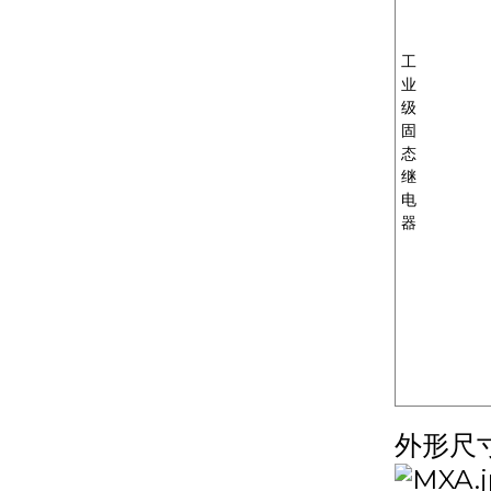
MXR-1 V38□A
工
业
MXR-1 L38□A
级
固
态
继
MXR-1 U38□A
电
器
MXR-1 D22□D
外形尺