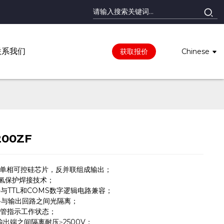
联系我们
获取报价
Chinese
200ZF
只单相可控硅芯片，反并联组成输出；
充氢保护焊接技术；
与TTL和COMS数字逻辑电路兼容；
路与输出回路之间光隔离；
极管指示工作状态；
输出端之间隔离耐压≥2500V；