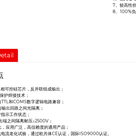
7、较高性
8、100%
etail
点
单相可控硅芯片，反并联组成输出；
氢保护焊接技术；
TTL和COMS数字逻辑电路兼容；
与输出回路之间光隔离；
管指示工作状态；
出端之间隔离耐压≥2500V；
比，应用广泛，高信赖度的通用产品；
载电流老化试验，通过欧共体CE认证，国际ISO9000认证。