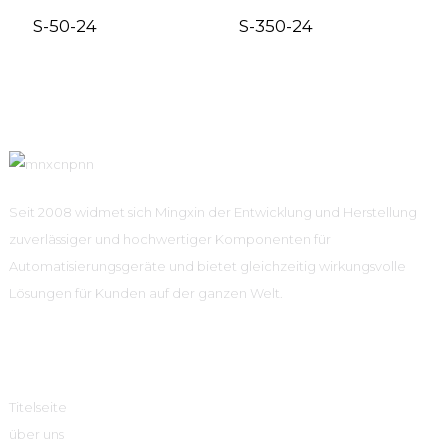
S-50-24
S-350-24
Seit 2008 widmet sich Mingxin der Entwicklung und Herstellung
zuverlässiger und hochwertiger Komponenten für
Automatisierungsgeräte und bietet gleichzeitig wirkungsvolle
Lösungen für Kunden auf der ganzen Welt.
Schnelle Links
Titelseite
über uns