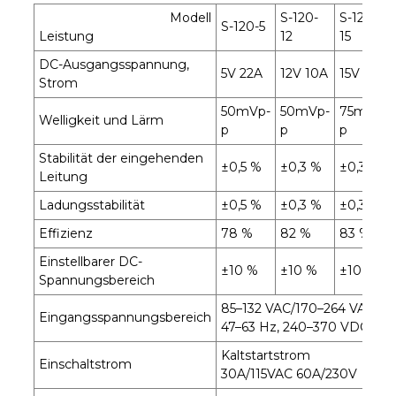
Modell
S-120-
S-120-
S-120-5
Leistung
12
15
DC-Ausgangsspannung,
5V 22A
12V 10A
15V 8A
Strom
50mVp-
50mVp-
75mVp-
Welligkeit und Lärm
p
p
p
Stabilität der eingehenden
±0,5 %
±0,3 %
±0,3 %
Leitung
Ladungsstabilität
±0,5 %
±0,3 %
±0,3 %
Effizienz
78 %
82 %
83 %
Einstellbarer DC-
±10 %
±10 %
±10 %
Spannungsbereich
85–132 VAC/170–264 VAC
Eingangsspannungsbereich
47–63 Hz, 240–370 VDC, wäh
Kaltstartstrom
Einschaltstrom
30A/115VAC 60A/230V