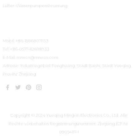
Lüfter-Wasserpumpensteuerung
Kontaktinformationen
Mobil: +86-15868071133
Tel: +86-0577-62698933
E-Mail: mnxcn@mnxcn.com
Adresse: Industriegebiet Fenghuang, Stadt Baishi, Stadt Yueqing,
Provinz Zhejiang
Copyright © 2024 Yueqing Mingxin Electronics Co., Ltd. Alle
Rechte vorbehalten
Registrierungsnummer: Zhejiang ICP Nr.
09054117-1