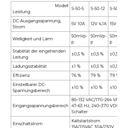
Modell
S-50-5
S-50-12
S-50-15
Leistung
DC-Ausgangsspannung,
5V 10A
12V 4,1A
15V 3,3A
Strom
50mVp-
50mVp-
50mVp-
Welligkeit und Lärm
p
p
p
Stabilität der eingehenden
±0,5 %
±0,5 %
±0,5 %
Leitung
Ladungsstabilität
±1 %
±0,5 %
±0,5 %
Effizienz
76 %
79 %
79 %
Einstellbarer DC-
±10 %
±10 %
±10 %
Spannungsbereich
85–132 VAC/170–264 VAC
Eingangsspannungsbereich
47–63 Hz, 240–370 VDC, wäh
Schalter
Kaltstartstrom
Einschaltstrom
15A/115VAC 30A/230V