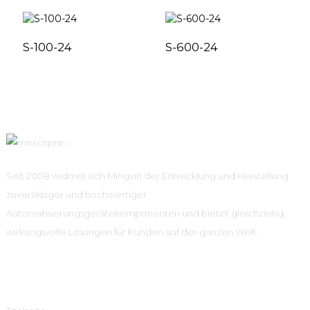
S-100-24
S-600-24
Seit 2008 widmet sich Mingxin der Entwicklung und Herstellung
zuverlässiger und hochwertiger
Automatisierungsgerätekomponenten und bietet gleichzeitig
wirkungsvolle Lösungen für Kunden auf der ganzen Welt.
Schnelle Links