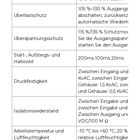
105 %–130 % Ausgangsleist
Überlastschutz
abschalten, zurücksetzen:
automatische Wiederherste
115 %/135 % Schutzmodus: S
Überspannungsschutz
Sie die Ausgangsspannung 
starten Sie den Ausgang ne
Start-, Aufstiegs- und
200ms 100ms 20ms
Haltezeit
Zwischen Eingang und Ausga
KvAC, zwischen Eingang un
Druckfestigkeit
Gehäuse: 1,5 KvAC, zwische
und Gehäuse: 0,5 KvAC eine
Zwischen Eingabe und Ausg
zwischen Eingabe und Shell,
Isolationswiderstand
Zwischen Ausgang und Geh
VDC/100 M Ω
Arbeitstemperatur und
-10 °C bis +60 °C, 20 % bis 
Luftfeuchtigkeit
relative Luftfeuchtigkeit