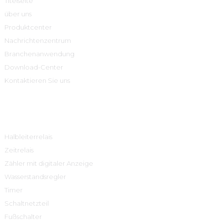
Titelseite
über uns
Produktcenter
Nachrichtenzentrum
Branchenanwendung
Download-Center
Kontaktieren Sie uns
Produktcenter
Halbleiterrelais
Zeitrelais
Zähler mit digitaler Anzeige
Wasserstandsregler
Timer
Schaltnetzteil
Fußschalter