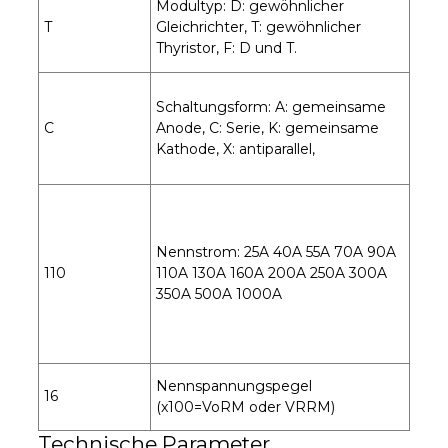
Modultyp: D: gewöhnlicher
T
Gleichrichter, T: gewöhnlicher
Thyristor, F: D und T.
Schaltungsform: A: gemeinsame
C
Anode, C: Serie, K: gemeinsame
Kathode, X: antiparallel,
Nennstrom: 25A 40A 55A 70A 90A
110
110A 130A 160A 200A 250A 300A
350A 500A 1000A
Nennspannungspegel
16
(x100=VoRM oder VRRM)
Technische Parameter