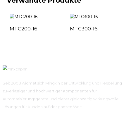
Verwandte Produkte
MTC200-16
MTC300-16
Seit 2008 widmet sich Mingxin der Entwicklung und Herstellung
zuverlässiger und hochwertiger Komponenten für
Automatisierungsgeräte und bietet gleichzeitig wirkungsvolle
Lösungen für Kunden auf der ganzen Welt.
Schnelle Links