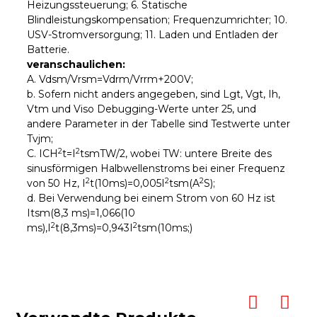
Heizungssteuerung; 6. Statische
Blindleistungskompensation; Frequenzumrichter; 10.
USV-Stromversorgung; 11. Laden und Entladen der
Batterie.
veranschaulichen:
A. Vdsm/Vrsm=Vdrm/Vrrm+200V;
b. Sofern nicht anders angegeben, sind Lgt, Vgt, Ih,
Vtm und Viso Debugging-Werte unter 25, und
andere Parameter in der Tabelle sind Testwerte unter
Tvjm;
2
2
C. ICH
t=I
tsmTW/2, wobei TW: untere Breite des
sinusförmigen Halbwellenstroms bei einer Frequenz
2
2
2
von 50 Hz, I
t(10ms)=0,005I
tsm(A
S);
d. Bei Verwendung bei einem Strom von 60 Hz ist
Itsm(8,3 ms)=1,066(10
2
2
ms),I
t(8,3ms)=0,943I
tsm(10ms;)