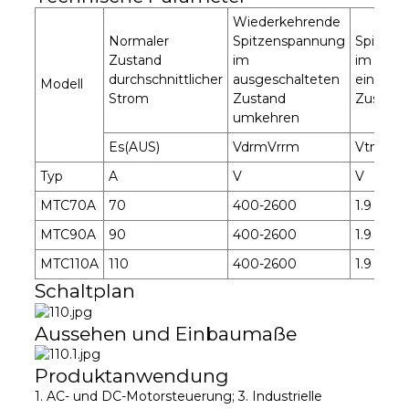
Wiederkehrende
Normaler
Spitzenspannung
Spitzen
Zustand
im
im
durchschnittlicher
ausgeschalteten
eingesc
Modell
Strom
Zustand
Zustand
umkehren
Es(AUS)
VdrmVrrm
Vtm
Typ
A
V
V
MTC70A
70
400-2600
1.9
MTC90A
90
400-2600
1.9
MTC110A
110
400-2600
1.9
Schaltplan
Aussehen und Einbaumaße
Produktanwendung
1. AC- und DC-Motorsteuerung; 3. Industrielle