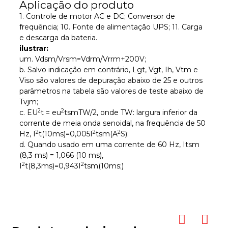
Aplicação do produto
1. Controle de motor AC e DC; Conversor de
frequência; 10. Fonte de alimentação UPS; 11. Carga
e descarga da bateria.
ilustrar:
um. Vdsm/Vrsm=Vdrm/Vrrm+200V;
b. Salvo indicação em contrário, Lgt, Vgt, Ih, Vtm e
Viso são valores de depuração abaixo de 25 e outros
parâmetros na tabela são valores de teste abaixo de
Tvjm;
2
2
c. EU
t = eu
tsmTW/2, onde TW: largura inferior da
corrente de meia onda senoidal, na frequência de 50
2
2
2
Hz, I
t(10ms)=0,005I
tsm(A
S);
d. Quando usado em uma corrente de 60 Hz, Itsm
(8,3 ms) = 1,066 (10 ms),
2
2
I
t(8,3ms)=0,943I
tsm(10ms;)