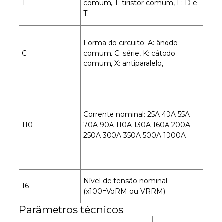
T
comum, T: tiristor comum, F: D e
T.
Forma do circuito: A: ânodo
C
comum, C: série, K: cátodo
comum, X: antiparalelo,
Corrente nominal: 25A 40A 55A
110
70A 90A 110A 130A 160A 200A
250A 300A 350A 500A 1000A
Nível de tensão nominal
16
(x100=VoRM ou VRRM)
Parâmetros técnicos