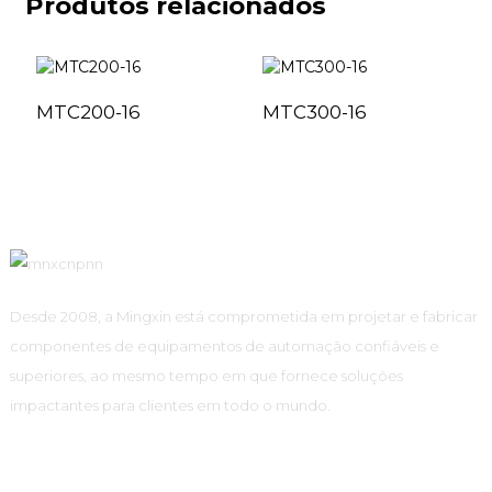
Produtos relacionados
MTC200-16
MTC300-16
Desde 2008, a Mingxin está comprometida em projetar e fabricar
componentes de equipamentos de automação confiáveis ​​e
superiores, ao mesmo tempo em que fornece soluções
impactantes para clientes em todo o mundo.
Links Rápidos