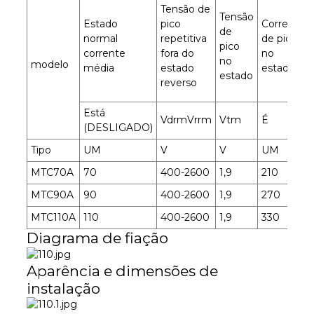
Tensão de
Tensão
Estado
pico
Corrente
de
normal
repetitiva
de pico
pico
corrente
fora do
no
no
modelo
média
estado
estado
estado
reverso
Está
VdrmVrrm
Vtm
É
(DESLIGADO)
Tipo
UM
V
V
UM
MTC70A
70
400-2600
1,9
210
MTC90A
90
400-2600
1,9
270
MTC110A
110
400-2600
1,9
330
Diagrama de fiação
Aparência e dimensões de
instalação