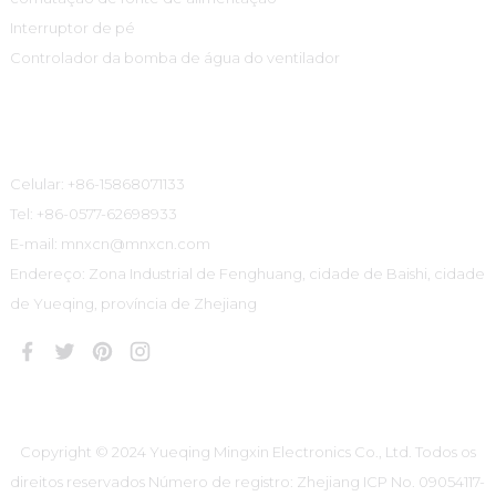
Interruptor de pé
Controlador da bomba de água do ventilador
Informações De Contato
Celular: +86-15868071133
Tel: +86-0577-62698933
E-mail: mnxcn@mnxcn.com
Endereço: Zona Industrial de Fenghuang, cidade de Baishi, cidade
de Yueqing, província de Zhejiang
Copyright © 2024 Yueqing Mingxin Electronics Co., Ltd. Todos os
direitos reservados
Número de registro: Zhejiang ICP No. 09054117-