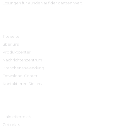
Lösungen für Kunden auf der ganzen Welt.
Schnelle Links
Titelseite
über uns
Produktcenter
Nachrichtenzentrum
Branchenanwendung
Download-Center
Kontaktieren Sie uns
Produktcenter
Halbleiterrelais
Zeitrelais