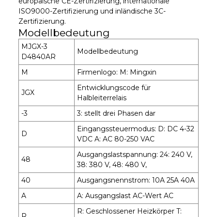
europäische CE-Zertifizierung, internationale
ISO9000-Zertifizierung und inländische 3C-
Zertifizierung.
Modellbedeutung
MJGX-3
Modellbedeutung
D4840AR
M
Firmenlogo: M: Mingxin
Entwicklungscode für
JGX
Halbleiterrelais
-3
3: stellt drei Phasen dar
Eingangssteuermodus: D: DC 4-32
D
VDC A: AC 80-250 VAC
Ausgangslastspannung: 24: 240 V,
48
38: 380 V, 48: 480 V,
40
Ausgangsnennstrom: 10A 25A 40A
A
A: Ausgangslast AC-Wert AC
R: Geschlossener Heizkörper T:
R