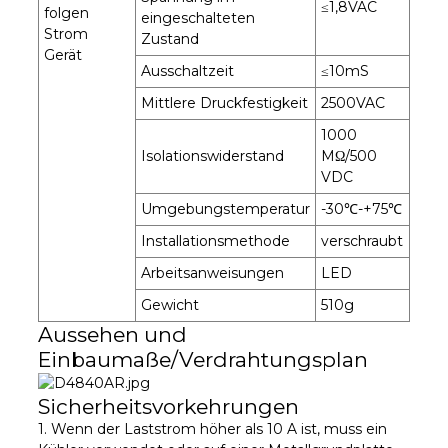
≤1,8VAC
folgen
eingeschalteten
Strom
Zustand
Gerät
Ausschaltzeit
≤10mS
Mittlere Druckfestigkeit
2500VAC
1000
Isolationswiderstand
MΩ/500
VDC
Umgebungstemperatur
-30℃-+75℃
Installationsmethode
verschraubt
Arbeitsanweisungen
LED
Gewicht
510g
Aussehen und
Einbaumaße/Verdrahtungsplan
Sicherheitsvorkehrungen
1. Wenn der Laststrom höher als 10 A ist, muss ein