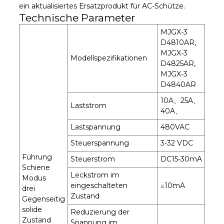
ein aktualisiertes Ersatzprodukt für AC-Schütze.
Technische Parameter
MJGX-3
D4810AR,
MJGX-3
Modellspezifikationen
D4825AR,
MJGX-3
D4840AR
10A、25A、
Laststrom
40A、
Lastspannung
480VAC
Steuerspannung
3-32 VDC
Führung
Steuerstrom
DC15-30mA
Schiene
Leckstrom im
Modus
eingeschalteten
≤10mA
drei
Zustand
Gegenseitig
solide
Reduzierung der
Zustand
Spannung im