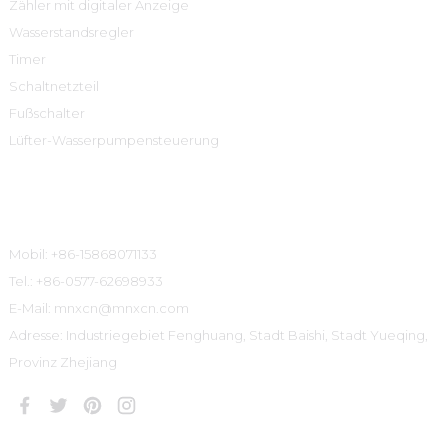
Zähler mit digitaler Anzeige
Wasserstandsregler
Timer
Schaltnetzteil
Fußschalter
Lüfter-Wasserpumpensteuerung
Kontaktinformationen
Mobil: +86-15868071133
Tel.: +86-0577-62698933
E-Mail: mnxcn@mnxcn.com
Adresse: Industriegebiet Fenghuang, Stadt Baishi, Stadt Yueqing,
Provinz Zhejiang