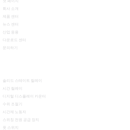
첫 페이지
회사 소개
제품 센터
뉴스 센터
산업 응용
다운로드 센터
문의하기
제품 센터
솔리드 스테이트 릴레이
시간 릴레이
디지털 디스플레이 카운터
수위 조절기
시간제 노동자
스위칭 전원 공급 장치
풋 스위치