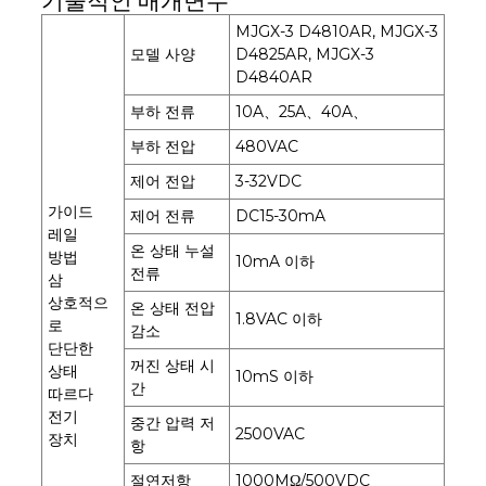
기술적인 매개변수
MJGX-3 D4810AR, MJGX-3
모델 사양
D4825AR, MJGX-3
D4840AR
부하 전류
10A、25A、40A、
부하 전압
480VAC
제어 전압
3-32VDC
가이드
제어 전류
DC15-30mA
레일
온 상태 누설
방법
10mA 이하
전류
삼
상호적으
온 상태 전압
1.8VAC 이하
로
감소
단단한
꺼진 상태 시
상태
10mS 이하
간
따르다
전기
중간 압력 저
2500VAC
장치
항
절연저항
1000MΩ/500VDC