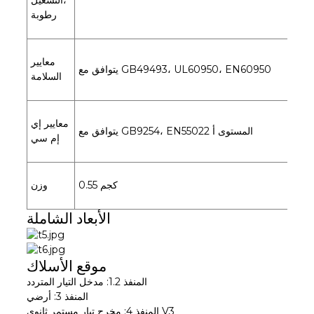
رطوبة
معايير
يتوافق مع GB49493، UL60950، EN60950
السلامة
معايير إي
يتوافق مع GB9254، EN55022 المستوى أ
إم سي
0.55 كجم
وزن
الأبعاد الشاملة
موقع الأسلاك
المنفذ 1.2: مدخل التيار المتردد
المنفذ 3: أرضي
المنفذ 4: مخرج تيار مستمر ثانوي V3