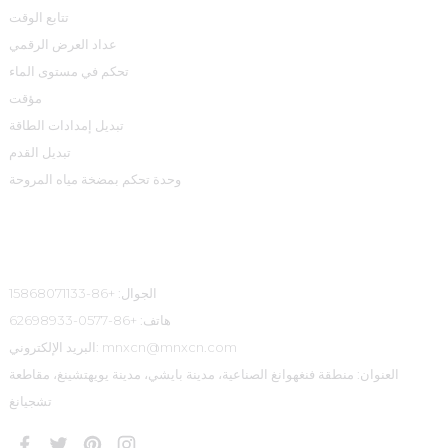
تتابع الوقت
عداد العرض الرقمي
تحكم في مستوى الماء
مؤقت
تبديل إمدادات الطاقة
تبديل القدم
وحدة تحكم بمضخة مياه المروحة
معلومات الاتصال
الجوال: +86-15868071133
هاتف: +86-0577-62698933
البريد الإلكتروني: mnxcn@mnxcn.com
العنوان: منطقة فنغهوانغ الصناعية، مدينة بايشي، مدينة يويهتشينغ، مقاطعة
تشجيانغ