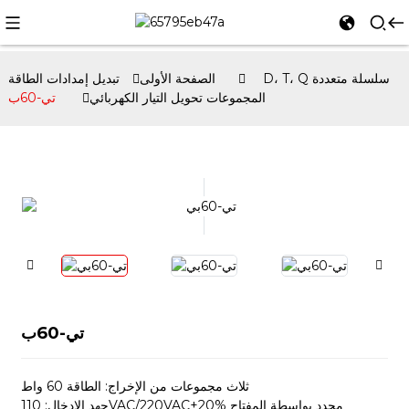
D، T، Q سلسلة متعددة
الصفحة الأولى
تبديل إمدادات الطاقة
المجموعات تحويل التيار الكهربائي
تي-60ب
تي-60ب
ثلاث مجموعات من الإخراج: الطاقة 60 واط
جهد الإدخال: 110VAC/220VAC±20% محدد بواسطة المفتاح