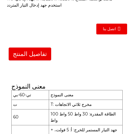
استخدم جهد إدخال التيار المتردد
اتصل بنا
تفاصيل المنتج
معنى النموذج
معنى النموذج
تي-60-بي
T: مخرج ثلاثي الاتجاهات
ت
الطاقة المقدرة: 30 واط 50 واط 100
60
واط
جهد التيار المستمر للخرج: أ: 5 فولت، +