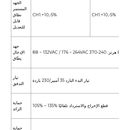
الجهد
المستمر
CH1:+10,-5%
CH1:+10,-5%
نطاق
قابل
للتعديل
جهد
الإدخال
نِطَاق
تيار
تيار البدء البارد 35 أمبير/230 ياردة
التدفق
حماية
105% ~ 135% قطع الإخراج والاسترداد تلقائيًا
الزائد
حماية