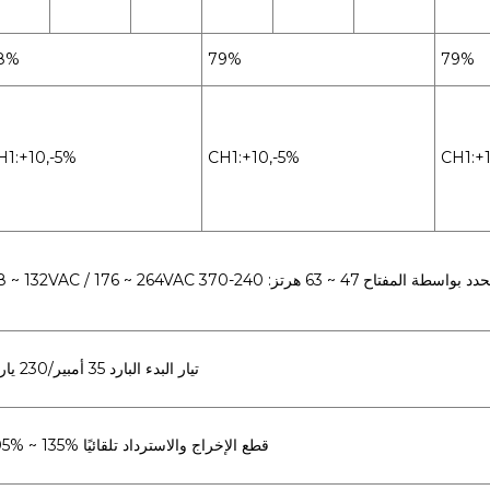
8%
79%
79%
H1:+10,-5%
CH1:+10,-5%
CH1:+
تيار البدء البارد 35 أمبير/230 ياردة
105% ~ 135% قطع الإخراج والاسترداد تلقائيًا