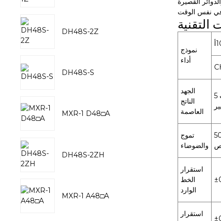
 التقنية
DH48S-2Z
نموذج
أداء
C
DH48S-S
الجهد
5 فولت
الناتج
العاصمة
MXR-1 D48□A
5
تموج
والضوضاء
DH48S-2ZH
استقرار
±
الخط
الوارد
MXR-1 A48□A
استقرار
±