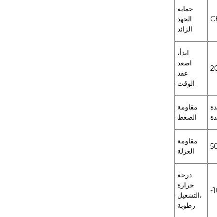
حماية
الجهد
الزائد
ابدأ،
اصعد
عقد
الوقت
ار متردد لمدة
مقاومة
دة
الضغط
مقاومة
العزلة
درجة
حرارة
التشغيل،
رطوبة