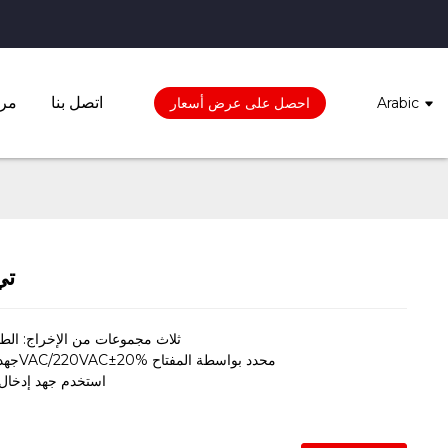
اتصل بنا
مرك
Arabic
احصل على عرض أسعار
تي-0
ثلاث مجموعات من الإخراج: الطاقة 100
جهد الإدخال: 110VAC/220VAC±20% محدد بواسطة المفتاح
استخدم جهد إدخال ا