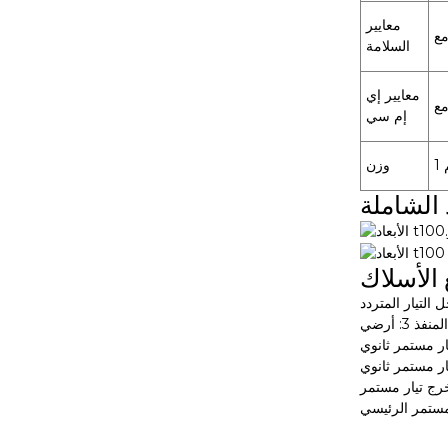
معايير
السلامة
معايير إي
إم سي
وزن
د الشاملة
الأسلاك
المنفذ 3: أرضي