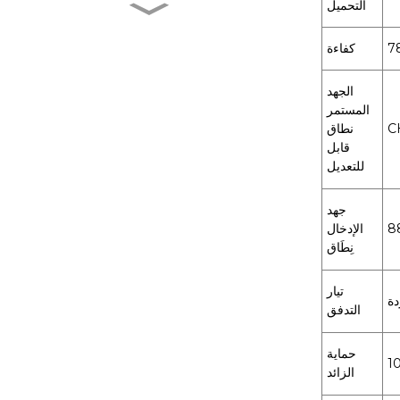
التحميل
MXR-1 V38□A
7
كفاءة
الجهد
MXR-1 L38□A
المستمر
C
نطاق
قابل
للتعديل
MXR-1 U38□A
جهد
الإدخال
نِطَاق
MXR-1 D22□D
تيار
التدفق
حماية
الزائد