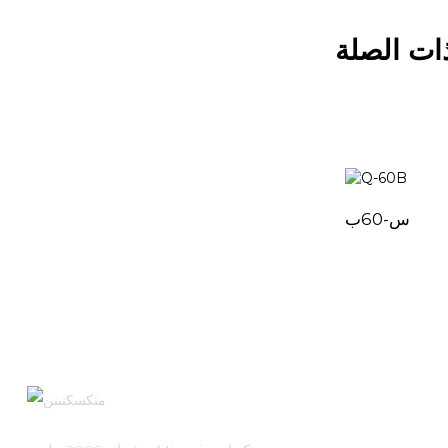
ات الصلة
س-60ب