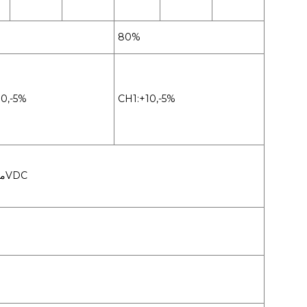
80%
10,-5%
CH1:+10,-5%
88 ~ 132VAC / 176 ~ 264VAC محدد بواسطة المفتاح 47 ~ 63 هرتز: 240-370VDC