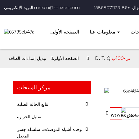
+86-15868071133
البريد الإلكتروني:mnxcn@mnxcn.com
جات
معلومات عنا
الصفحة الأولى
تي-100ب
الصفحة الأولى
تبديل إمدادات الطاقة
مركز المنتجات
تتابع الحالة الصلبة
تقليل الحرارة
وحدة أشباه الموصلات، سلسلة جسر
المعدل