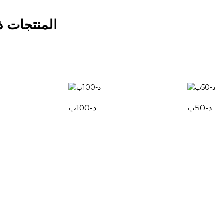
المنتجات ذ
د-50ب
د-100ب
مركز المنتجات
روابط سريعة