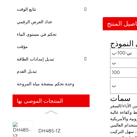
تتابع الوقت
عداد العرض الرقمي
اصيل المنتج
تحكم في مستوى الماء
النموذج
مؤقت
تي-100-ب
تبديل إمدادات الطاقة
ت
تبديل القدم
100
وحدة تحكم بمضخة مياه المروحة
ب
سمات
المنتجات الموصى بها
ن الأداء/السعر
 وكفاءة عالية
بية والأمريكية
استخدام العالمي
DH48S-1Z
 سهل التركيب