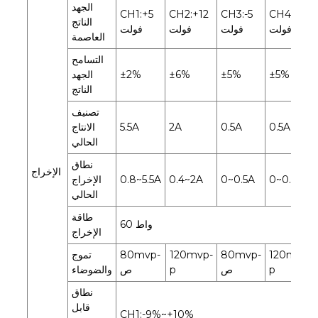
الجهد
CH1:+5
CH2:+12
CH3:-5
CH4:-12
الناتج
فولت
فولت
فولت
فولت
العاصمة
التسامح
±5%
±5%
±6%
±2%
الجهد
الناتج
تصنيف
0.5A
0.5A
2A
5.5A
الانتاج
الحالي
نطاق
الإخراج
0~0.5A
0~0.5A
0.4~2A
0.8~5.5A
الإخراج
الحالي
طاقة
60 واط
الإخراج
120mvp-
80mvp-
120mvp-
80mvp-
تموج
p
ص
p
ص
والضوضاء
نطاق
قابل
CH1:-9%~+10%