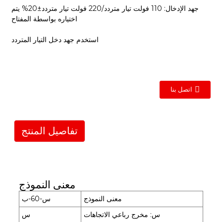
جهد الإدخال: 110 فولت تيار متردد/220 فولت تيار متردد±20% يتم
اختياره بواسطة المفتاح
استخدم جهد دخل التيار المتردد
اتصل بنا
تفاصيل المنتج
معنى النموذج
معنى النموذج
س-60-ب
س: مخرج رباعي الاتجاهات
س