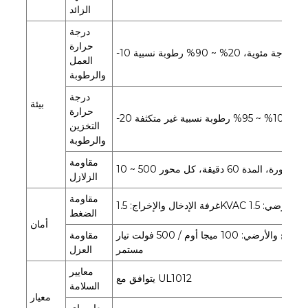
الزائد
درجة
حرارة
ة
العمل
والرطوبة
درجة
بيئة
حرارة
التخزين
والرطوبة
مقاومة
الزلازل
مقاومة
الضغط
أمان
بين الإدخال والإخراج، الإدخال والأرضي، الإخراج والأرضي: 100 ميجا أوم / 500 فولت تيار
مقاومة
مستمر
العزل
معايير
يتوافق مع UL1012
السلامة
معيار
معايير إي