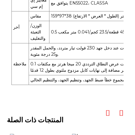
يتوافق مع EN55022، CLASSA
إم سي
1*97*38 مللي متر (الطول * العرض * الارتفاع)
مقاس
الوزن/
آخر
0.5 كجم/45 قطعة/23.5 كجم/0.041 متر مكعب
التعبئة
والتغليف
ما لم ينص على خلاف ذلك، يتم قياس جميع المعلمات عند دخل جهد 230 فولت تيار متردد، والحمل المقدر
و25 درجة مئوية.
تم قياس جهد التموج والضوضاء على راسم ذبذبات عرض النطاق الترددي 20 ميجا هرتز مع مكثفات 0.1
ملاحظة
المنتجات ذات الصلة