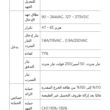
للتعديل
الجهد
نطاق جهد
90 ~ 264VAC، 127 ~ 373VDC
الإدخال
47 ~ 63 هرتز
تكرار
تيار إدخال
1.8A/115VAC，0.9A/230VAC
التيار
المتردد
يدخل
71%
كفاءة
تيار
التدفق
تيار
التسرب
الخرج المقدرة
حماية
الزائد
فى تلقائيًا بعد إزالة ظروف التحميل غير الطبيعية
خصائص
الحماية
حماية
CH1:115%~135%
الجهد