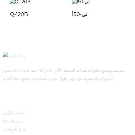
تي-50أ
Q-120B
منذ عام 2008، تلتزم Mingxin بتصميم وتصنيع مكونات معدات التشغيل الآلي
الموثوقة والمتفوقة مع توفير حلول مؤثرة للعملاء في جميع أنحاء العالم.
روابط سريعة
الصفحة الأولى
معلومات عنا
مركز المنتجات