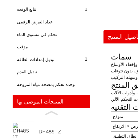
تتابع الوقت
عداد العرض الرقمي
تحكم في مستوى الماء
اصيل المنتج
مؤقت
سمات
تبديل إمدادات الطاقة
ق، بدون نتوءات
تبديل القدم
وسهلة التركيب
ق المنتج
وحدة تحكم بمضخة مياه المروحة
دوات الآلات CNC
المنتجات الموصى بها
 التقنية
نموذج
رض × الارتفاع
DH48S-1Z
نطاق التطبيق