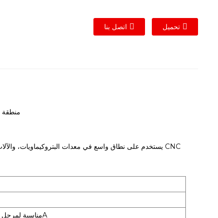
تحميل
اتصل بنا
منطقة كب
يستخدم على نطاق واسع في معدات البتروكيماويات، والآلات الصيد
مناسبة لمرحل الحالة الصلبة أحادي الطور 10-40A