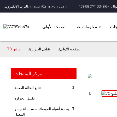
+86-15868071133
البريد الإلكتروني:mnxcn@mnxcn.com
جات
معلومات عنا
الصفحة الأولى
الصفحة الأولى
تقليل الحرارة
دبليو-70
مركز المنتجات
تتابع الحالة الصلبة
تقليل الحرارة
وحدة أشباه الموصلات، سلسلة جسر
المعدل