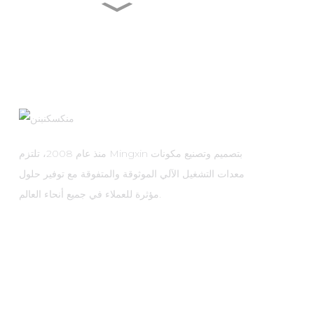
MXR-1 V38□A
MXR-1 L38□A
MXR-1 U38□A
منذ عام 2008، تلتزم Mingxin بتصميم وتصنيع مكونات
معدات التشغيل الآلي الموثوقة والمتفوقة مع توفير حلول
مؤثرة للعملاء في جميع أنحاء العالم.
MXR-1 D22□D