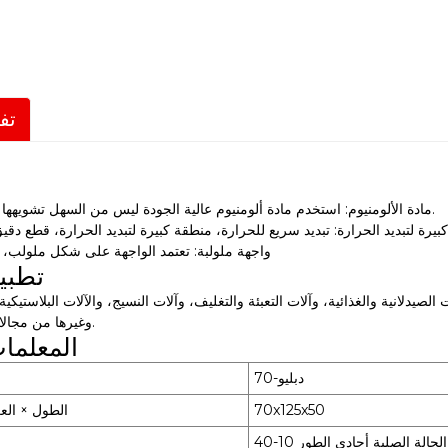
تف
مادة الألومنيوم: استخدم مادة ألومنيوم عالية الجودة ليس من السهل تشويهها وإخفاء الأوساخ.
يرة لتبديد الحرارة: تبديد سريع للحرارة، منطقة كبيرة لتبديد الحرارة، قطع دقي
واجهة ملولبة: تعتمد الواجهة على شكل ملولب، 
تطبي
لانية والغذائية، وآلات التعبئة والتغليف، وآلات النسيج، والآلات البلاستيكية، وأ
وغيرها من مجالات التحكم الآلي.
المعلمات
دبليو-70
70x125x50
الطول × الع