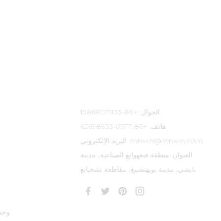
معلومات الاتصال
الجوال: +86-15868071133
هاتف: +86-0577-62698933
البريد الإلكتروني: mnxcn@mnxcn.com
العنوان: منطقة فنغهوانغ الصناعية، مدينة
بايشي، مدينة يويهتشينغ، مقاطعة تشجيانغ
وحد