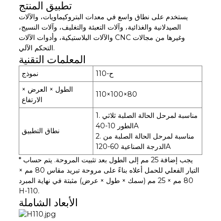
تطبيق المنتج
يستخدم على نطاق واسع في معدات البتروكيماويات، والآلات
الصيدلانية والغذائية، وآلات التعبئة والتغليف، وآلات النسيج،
والآلات البلاستيكية، وأدوات الآلات CNC وغيرها من مجالات
التحكم الآلي.
المعلمات التقنية
ح-110
نموذج
الطول × العرض ×
110×100×80
الارتفاع
1. مناسبة لمرحل الحالة الصلبة ثلاثي
الطور 10-40A
نطاق التطبيق
2. مناسبة لمرحل الحالة الصلبة من
الدرجة الصناعية 60-120A
* يجب إضافة 25 مم إلى الطول بعد تثبيت المروحة. يتم حساب
التيار الفعلي للحمل أعلاه بناءً على مروحة تبريد مقاس 80 مم ×
80 مم × 25 مم (سمك × طول × عرض) مثبتة في نهاية المبرد
H-110.
الأبعاد الشاملة