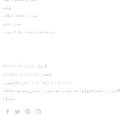
مؤقت
تبديل إمدادات الطاقة
تبديل القدم
وحدة تحكم بمضخة مياه المروحة
معلومات الاتصال
الجوال: +86-15868071133
هاتف: +86-0577-62698933
البريد الإلكتروني: mnxcn@mnxcn.com
العنوان: منطقة فنغهوانغ الصناعية، مدينة بايشي، مدينة يويهتشينغ، مقاطعة
تشجيانغ