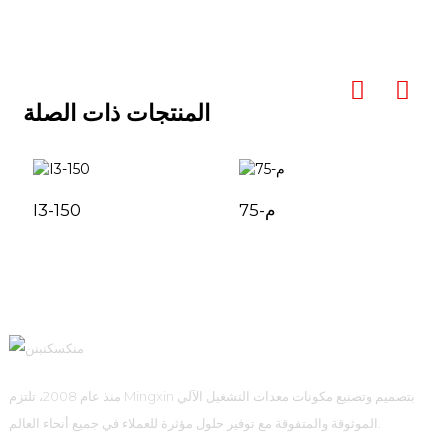
المنتجات ذات الصلة
م-75
I3-150
منذ عام 2008، تلتزم Mingxin بتصميم وتصنيع مكونات معدات التشغيل الآلي
الموثوقة والمتفوقة مع توفير حلول مؤثرة للعملاء في جميع أنحاء العالم.