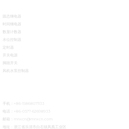
产品中心
固态继电器
时间继电器
数显计数器
水位控制器
定时器
开关电源
脚踏开关
风机水泵控制器
联系方式
手机：+86-15868071133
电话：+86-0577-62698933
邮箱：mnxcn@mnxcn.com
地址：浙江省乐清市白石镇凤凰工业区