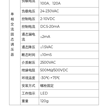
负载电流
100A、120A
负载电压
24-230VAC
单
控制电压
2-10VDC
相
交
控制电流
DC:5-20mA
流
固
通态漏电
≤2mA
态
流
调
通态降压
≤1.5VAC
压
器
断态时间
≤10mS
介质耐压
2500VAC
绝缘电阻
500MΩ/500VDC
环境温度
-30℃-+75℃
安装方式
螺栓固定
工作指示
LED
重量
120g