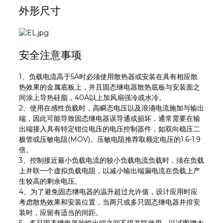
外形尺寸
安全注意事项
1、负载电流高于5A时必须使用散热器或安装在具有相应散
热效果的金属底板上，并且固态继电器散热底板与安装面之
间涂上导热硅脂，40A以上加风扇强冷或水冷。
2、使用在感性负载时，高瞬态电压以及浪涌电流施加与输出
端，因此可能导致固态继电器误导通或损坏，通常需要在输
出端接入具有特定钳位电压的电压控制器件，如双向稳压二
极管或压敏电阻(MOV)。压敏电阻推荐取额定电压的1.6-1.9
倍。
3、控制接近最小负载电流的较小负载电流负载时，须在负载
上并联一个虚拟负载电阻，以减小输出端漏电流在负载上产
生较高的剩余电压。
4、为了避免固态继电器的温升超过允许值，设计应用时应
考虑散热效果和安装位置，当两只或多只固态继电器并排安
装时，应留有适当的间距。
5、多只固态继电器的输出端之间不得并联使用，以试图增大