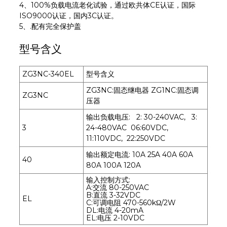
4、100%负载电流老化试验，通过欧共体CE认证，国际
ISO9000认证，国内3C认证。
5、.配有完全保护盖
型号含义
ZG3NC-340EL
型号含义
ZG3NC:固态继电器 ZG1NC:固态调
ZG3NC
压器
输出负载电压: 2: 30-240VAC, 3:
3
24-480VAC 06:60VDC,
11:110VDC, 22:250VDC
输出额定电流: 10A 25A 40A 60A
40
80A 100A 120A
输入控制方式:
A:交流 80-250VAC
B:直流 3-32VDC
EL
C:可调电阻 470-560kΩ/2W
DL:电流 4-20mA
EL:电压 2-10VDC