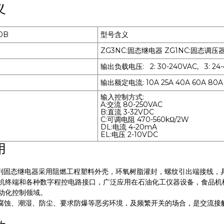
义
0B
型号含义
ZG3NC:固态继电器 ZG1NC:固态调压
输出负载电压: 2: 30-240VAC, 3: 24-4
输出额定电流: 10A 25A 40A 60A 80A 
输入控制方式:
A:交流 80-250VAC
B:直流 3-32VDC
C:可调电阻 470-560kΩ/2W
DL:电流 4-20mA
EL:电压 2-10VDC
用
列固态继电器采用阻燃工程塑料外壳，环氧树脂灌封，螺纹引出端接线，
机终端和各种数字程控电路接口，广泛应用在石油化工仪器设备，食品机
动化控制领域。
蚀、潮湿、防尘、要求防爆等恶劣环境，及频繁开关的场合，是交流接