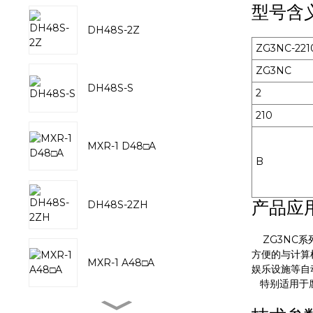
型号含
DH48S-2Z
ZG3NC-221
ZG3NC
DH48S-S
2
210
MXR-1 D48□A
B
产品应
DH48S-2ZH
ZG3NC系
方便的与计算
MXR-1 A48□A
娱乐设施等自
特别适用于腐