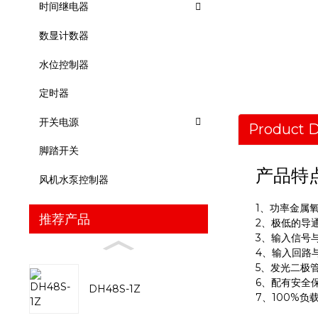
时间继电器
数显计数器
水位控制器
定时器
开关电源
Product D
脚踏开关
产品特
风机水泵控制器
1、功率金属氧
推荐产品
2、极低的导
3、输入信号
4、输入回路
5、发光二极
6、配有安全
DH48S-1Z
7、100%负