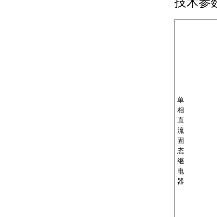
技术参
MXR-1 V38□A
MXR-1 L38□A
MXR-1 U38□A
单
相
直
MXR-1 D22□D
流
固
态
继
电
器