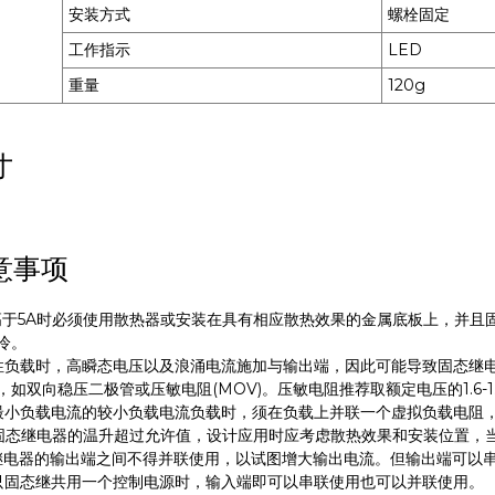
安装方式
螺栓固定
工作指示
LED
重量
120g
寸
意事项
高于5A时必须使用散热器或安装在具有相应散热效果的金属底板上，并且
冷。
性负载时，高瞬态电压以及浪涌电流施加与输出端，因此可能导致固态继
如双向稳压二极管或压敏电阻(MOV)。压敏电阻推荐取额定电压的1.6-1
最小负载电流的较小负载电流负载时，须在负载上并联一个虚拟负载电阻
固态继电器的温升超过允许值，设计应用时应考虑散热效果和安装位置，
继电器的输出端之间不得并联使用，以试图增大输出电流。但输出端可以
只固态继共用一个控制电源时，输入端即可以串联使用也可以并联使用。