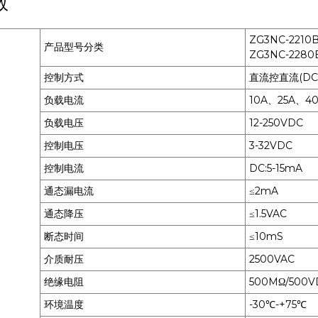
数
ZG3NC-2210
产品型号分类
ZG3NC-2280
控制方式
直流控直流(DC-
负载电流
10A、25A、4
负载电压
12-250VDC
控制电压
3-32VDC
控制电流
DC:5-15mA
通态漏电流
≤2mA
通态降压
≤1.5VAC
断态时间
≤10mS
介质耐压
2500VAC
绝缘电阻
500MΩ/500V
环境温度
-30℃-+75℃