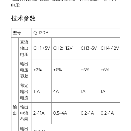
电压;
技术参数
型号
Q-120B
Q-1
直流
输出
CH1:+5V
CH2:+12V
CH3:-5V
CH4:-12V
CH1
电压
输出
电压
±2%
±6%
±6%
±6%
±2%
容差
额定
输出
11A
4A
1A
1A
8A
电流
输
输出
出
电流
2~11A
0.5~4A
0.2~1A
0.2~1A
2~8
范围
输出