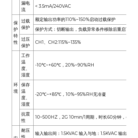
漏电
< 3.5mA/240VAC
流
额定输出功率的110%~150%启动过载保护
过载
保
保护
护
保护方式：切断输出，负载异常条件移除后重启可恢
特
过压
性
CH1、CH2:115%~135%
保护
工作
温
-10℃~+60℃，20%~90%RH
度、
湿度
环
保存
境
温
-20℃~+85℃，10%~95%RH无冷凝
度、
湿度
抗震
10~500HZ，2G 10min/1周期，时长60分钟，各轴
性
耐压
输入输出间：1.5KVAC 输入与地：1.5KVAC 输出与地：
性