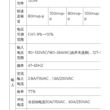
120W
124
功率
纹波
100mvp-
80mvp-
100mvp-
80m
及噪
80mvp-p
p
p
p
p
音
电压
可调
CH1:-9%~+10%
范围
输入
电压
90~132VAC/180~264VAC(由开关选择)，127~373V
范围
频率
47~63HZ
交流
输入
2.8A/115VAC，1.6A/230VAC
输
电流
入
效率
77%
77
冲击
冷启动电流30A/115VAC，60A/230VAC
电流