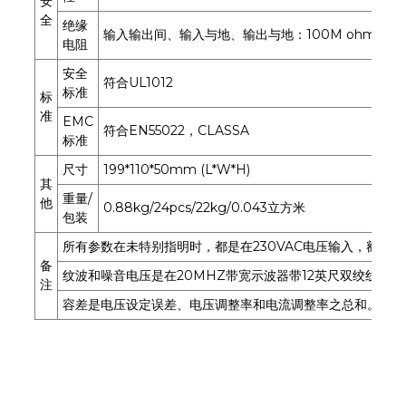
安
全
绝缘
输入输出间、输入与地、输出与地：100M ohms/50
电阻
安全
符合UL1012
标准
标
准
EMC
符合EN55022，CLASSA
标准
尺寸
199*110*50mm (L*W*H)
其
重量/
他
0.88kg/24pcs/22kg/0.043立方米
包装
所有参数在未特别指明时，都是在230VAC电压输入，额定负
备
纹波和噪音电压是在20MHZ带宽示波器带12英尺双绞线末端加
注
容差是电压设定误差、电压调整率和电流调整率之总和。