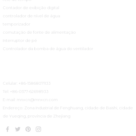
Contador de exibição digital
controlador de nível de água
temporizador
comutação de fonte de alimentação
Interruptor de pé
Controlador da bomba de água do ventilador
Informações De Contato
Celular: +86-15868071133
Tel: +86-0577-62698933
E-mail: mnxcn@mnxcn.com
Endereço: Zona Industrial de Fenghuang, cidade de Baishi, cidade
de Yueqing, província de Zhejiang