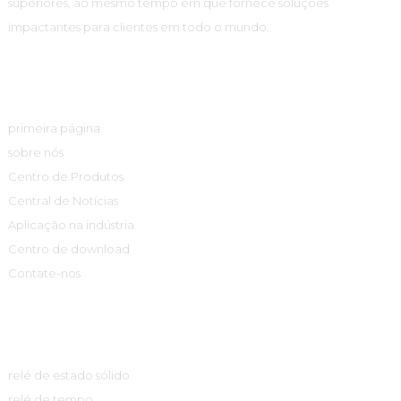
superiores, ao mesmo tempo em que fornece soluções
impactantes para clientes em todo o mundo.
Links Rápidos
primeira página
sobre nós
Centro de Produtos
Central de Notícias
Aplicação na indústria
Centro de download
Contate-nos
Centro De Produtos
relé de estado sólido
relé de tempo