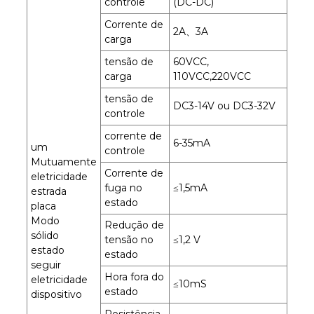
controle
(DC-DC)
Corrente de
2A、3A
carga
tensão de
60VCC,
carga
110VCC,220VCC
tensão de
DC3-14V ou DC3-32V
controle
corrente de
6-35mA
um
controle
Mutuamente
Corrente de
eletricidade
fuga no
≤1,5mA
estrada
estado
placa
Modo
Redução de
sólido
tensão no
≤1,2 V
estado
estado
seguir
Hora fora do
eletricidade
≤10mS
estado
dispositivo