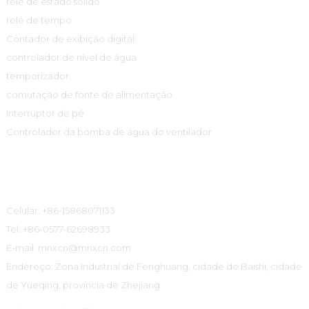
relé de estado sólido
relé de tempo
Contador de exibição digital
controlador de nível de água
temporizador
comutação de fonte de alimentação
Interruptor de pé
Controlador da bomba de água do ventilador
Informações De Contato
Celular: +86-15868071133
Tel: +86-0577-62698933
E-mail: mnxcn@mnxcn.com
Endereço: Zona Industrial de Fenghuang, cidade de Baishi, cidade
de Yueqing, província de Zhejiang