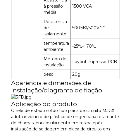
Resistência
à pressão
1500 VCA
média
Resistência
de
500MΩ/500VCC
isolamento
temperatura
-25℃-+70℃
ambiente
Método de
Layout impresso PCB
instalação
peso
20g
Aparência e dimensões de
instalação/diagrama de fiação
Aplicação do produto
O relé de estado sólido tipo placa de circuito MJGX
adota invólucro de plástico de engenharia retardante
de chamas, encapsulamento em resina epóxi,
instalação de soldagem em placa de circuito em