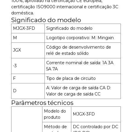
100%, aprovado na certificação CE europeia,
certificação ISO9000 internacional e certificação 3C
doméstica.
Significado do modelo
MJGX-3FD
Significado do modelo
M
Logotipo corporativo: M: Mingxin
Código de desenvolvimento de
JGX
relé de estado sólido
Corrente nominal de saída: 1A 3A
-3
5A 7A
F
Tipo de placa de circuito
A: Valor de carga de saída CA D:
D
Valor de carga de saída CC
Parâmetros técnicos
Modelo do
MJGX-3FD
produto
Método de
DC controlado por DC