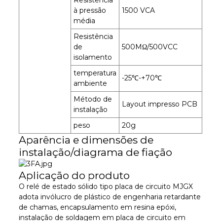
Resistência
à pressão
1500 VCA
média
Resistência
de
500MΩ/500VCC
isolamento
temperatura
-25℃-+70℃
ambiente
Método de
Layout impresso PCB
instalação
peso
20g
Aparência e dimensões de
instalação/diagrama de fiação
Aplicação do produto
O relé de estado sólido tipo placa de circuito MJGX
adota invólucro de plástico de engenharia retardante
de chamas, encapsulamento em resina epóxi,
instalação de soldagem em placa de circuito em