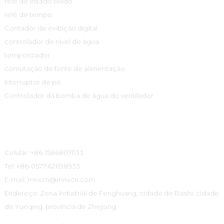
relé de estado sólido
relé de tempo
Contador de exibição digital
controlador de nível de água
temporizador
comutação de fonte de alimentação
Interruptor de pé
Controlador da bomba de água do ventilador
Informações De Contato
Celular: +86-15868071133
Tel: +86-0577-62698933
E-mail: mnxcn@mnxcn.com
Endereço: Zona Industrial de Fenghuang, cidade de Baishi, cidade
de Yueqing, província de Zhejiang