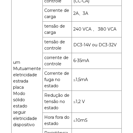
controle
(CC-CA)
Corrente de
2A、3A
carga
tensão de
240 VCA 、 380 VCA
carga
tensão de
DC3-14V ou DC3-32V
controle
corrente de
6-35mA
um
controle
Mutuamente
Corrente de
eletricidade
fuga no
≤1,5mA
estrada
estado
placa
Modo
Redução de
sólido
tensão no
≤1,2 V
estado
estado
seguir
Hora fora do
eletricidade
≤10mS
estado
dispositivo