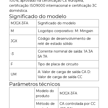
100%, aprovado na certificação CE europeia,
certificação ISO9000 internacional e certificação 3C
doméstica.
Significado do modelo
MJGX-3FA
Significado do modelo
M
Logotipo corporativo: M: Mingxin
Código de desenvolvimento de
JGX
relé de estado sólido
Corrente nominal de saída: 1A 3A
-3
5A 7A
F
Tipo de placa de circuito
A: Valor de carga de saída CA D:
UM
Valor de carga de saída CC
Parâmetros técnicos
Modelo do
MJGX-3FA
produto
Método de
CA controlada por CC