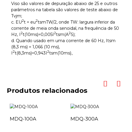
Viso são valores de depuração abaixo de 25 e outros
parâmetros na tabela são valores de teste abaixo de
Tvjm;
2
2
c. EU
t = eu
tsmTW/2, onde TW: largura inferior da
corrente de meia onda senoidal, na frequência de 50
2
2
2
Hz, I
t(10ms)=0,005I
tsm(A
S);
d. Quando usado em uma corrente de 60 Hz, Itsm
(8,3 ms) = 1,066 (10 ms),
2
2
I
t(8,3ms)=0,943I
tsm(10ms)。
Produtos relacionados
MDQ-100A
MDQ-300A