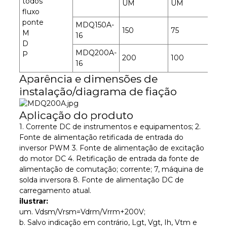
todos
UM
UM
fluxo
ponte
MDQ150A-
150
75
M
16
D
MDQ200A-
P
200
100
16
Aparência e dimensões de
instalação/diagrama de fiação
Aplicação do produto
1. Corrente DC de instrumentos e equipamentos; 2.
Fonte de alimentação retificada de entrada do
inversor PWM 3. Fonte de alimentação de excitação
do motor DC 4. Retificação de entrada da fonte de
alimentação de comutação; corrente; 7, máquina de
solda inversora 8. Fonte de alimentação DC de
carregamento atual.
ilustrar:
um. Vdsm/Vrsm=Vdrm/Vrrm+200V;
b. Salvo indicação em contrário, Lgt, Vgt, Ih, Vtm e