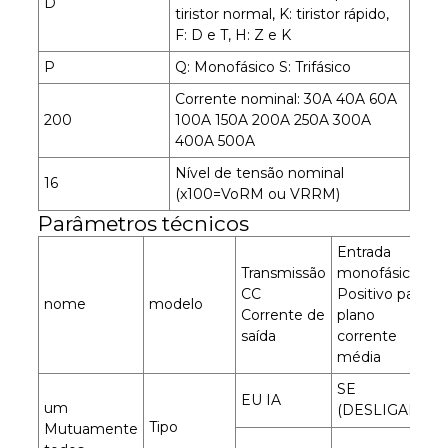
D
tiristor normal, K: tiristor rápido,
F: D e T, H: Z e K
P
Q: Monofásico S: Trifásico
Corrente nominal: 30A 40A 60A
200
100A 150A 200A 250A 300A
400A 500A
Nível de tensão nominal
16
(x100=VoRM ou VRRM)
Parâmetros técnicos
Entrada
Transmissão
monofásica
CC
Positivo para
nome
modelo
Corrente de
plano
saída
corrente
média
SE
EU IA
um
(DESLIGADO)
Tipo
Mutuamente