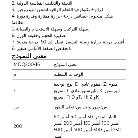
2. التعبئة والتغليف القياسية الدولية.
3. فراغ + تكنولوجيا اللحام الواقية لشحن الهيدروجين.
4. هيكل ملحوم، خصائص درجة حرارة ممتازة وقدرة دورة
الطاقة؛
5. سهلة التركيب وسهلة الاستخدام والصيانة.
6. صغيرة الحجم وخفيفة الوزن.
7. أقصى درجة حرارة وصلة التشغيل تصل إلى 150 درجة مئوية؛
8. انخفاض الضغط الأمامي صغير.
معنى النموذج
معنى النموذج
MDQ200-16
الوحدات النمطية
م
نوع الوحدة: D: مقوم عادي، Z: مقوم
سريع، T: ثايرستور عادي، K: ثايرستور
د
سريع، F: D وT، H: Z وK
س: طور واحد س: ​​ثلاثي الطور
س
التيار المقدر: 30 أمبير 40 أمبير 60
أمبير 100 أمبير 150 أمبير 200 أمبير
200
250 أمبير 300 أمبير 400 أمبير 500
أمبير