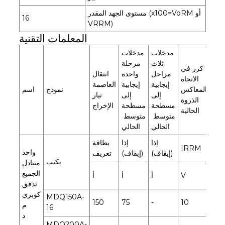
مستوى الجهد المقدر (x100=VoRM أو
16
VRRM)
المعلمات التقنية
مدخلات
مدخلات
ثلاث
مرحلة
 في
كرر في
مراحل
واحدة
انتقال
تجاه
الاتجاه
إيجابية
إيجابية
العاصمة
اكس
المعاكس
نموذج
اسم
إلى
إلى
تيار
روة
الذروة
مسطحة
مسطحة
الإخراج
لجهد
الحالية
متوسط ​​
متوسط ​​
الحالي
الحالي
إذا
إذا
بطاقة
IRRM
VR
واحد
(إيقاف)
(إيقاف)
تعريف
يكتب
متبادل
الجميع
أماه
V
أ
أ
أ
تدفق
كوبري
MDQ150A-
600
150
75
-
10
م
16
20
د
MDQ200A-
600