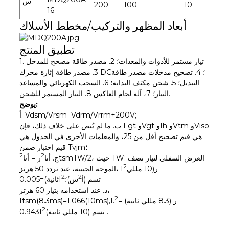
س
200
100
-
10
16
20
أبعاد المظهر والتركيب/مخطط الأسلاك
تطبيق المنتج
1. تيار مستمر للأدوات والمعدات؛ 2. مصدر طاقة مصحح للمدخل
3. مصدر طاقة إثارة محرك DC؛ 4. تصحيح مدخلات مصدر طاقة
التبديل؛ 5. شحن مكثف البداية؛ 6. السحب الكهربائي والمساعد
التيار؛ 7، آلة لحام العاكس 8. التيار المستمر للشحن.
يوضح:
أ. Vdsm/Vrsm=Vdrm/Vrrm+200V;
ب. ما لم يُنص على خلاف ذلك، فإن Lgt وVgt وIh وVtm وViso
هي قيم تصحيح أقل من 25، والمعلمات الأخرى في الجدول هي
قيم اختبار ضمن Tvjm؛
2
2
tsmTW/2، حيث TW: العرض السفلي لتيار نصف
ج. أنا
ر = أنا
2
ر(10 مللي
الموجة الجيبية، عند تردد 50 هرتز، I
2
2
تسم (أ
س)؛
ثانية)=0.005I
د. عند استخدامه بتيار 60 هرتز،
2
ر (8.3 مللي ثانية) =
Itsm(8.3ms)=1.066(10ms),I.
2
تسم (10 مللي ثانية) .
0.943I