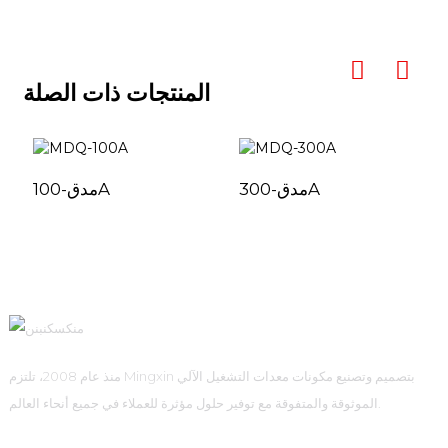
المنتجات ذات الصلة
مدق-300A
مدق-100A
منذ عام 2008، تلتزم Mingxin بتصميم وتصنيع مكونات معدات التشغيل الآلي
الموثوقة والمتفوقة مع توفير حلول مؤثرة للعملاء في جميع أنحاء العالم.