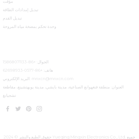
مؤقت
تبديل إمدادات الطاقة
تبديل القدم
وحدة تحكم بمضخة مياه المروحة
معلومات الاتصال
الجوال: +86-15868071133
هاتف: +86-0577-62698933
البريد الإلكتروني: mnxcn@mnxcn.com
العنوان: منطقة فنغهوانغ الصناعية، مدينة بايشي، مدينة يويهتشينغ، مقاطعة
تشجيانغ
حقوق الطبع والنشر © 2024 Yueqing Mingxin Electronics Co., Ltd. جميع