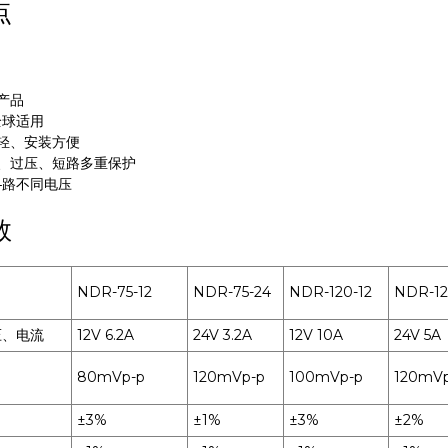
点
产品
全球适用
轻、安装方便
、过压、短路多重保护
4路不同电压
数
NDR-75-12
NDR-75-24
NDR-120-12
NDR-12
压、电流
12V 6.2A
24V 3.2A
12V 10A
24V 5A
80mVp-p
120mVp-p
100mVp-p
120mVp
±3%
±1%
±3%
±2%