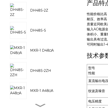
产品特
DH48S-2Z
性能价格比高
耐压、效率高
质量近同欧美
输入AC电源
DH48S-S
体积小、重量
输出具有过流
可同时输出1-
MXR-1 D48□A
技术参
型号
DH48S-2ZH
性能
直流输出电
MXR-1 A48□A
纹波及噪音
电压精度