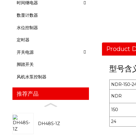
时间继电器
数显计数器
水位控制器
定时器
Product D
开关电源
脚踏开关
型号含
风机水泵控制器
NDR-150-2
推荐产品
NDR
150
24
DH48S-1Z