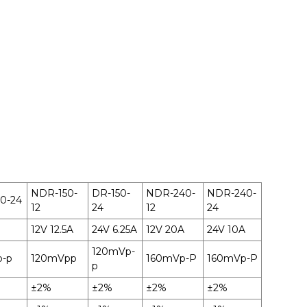
NDR-150-
DR-150-
NDR-240-
NDR-240-
0-24
12
24
12
24
12V 12.5A
24V 6.25A
12V 20A
24V 10A
120mVp-
-p
120mVpp
160mVp-P
160mVp-P
p
±2%
±2%
±2%
±2%