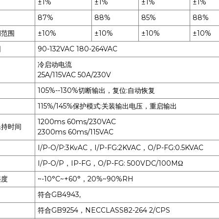
±1%
±1%
±1%
±1%
87%
88%
85%
88%
调范围
±10%
±10%
±10%
±10%
围
90-132VAC 180-264VAC
冷启动电流
25A/115VAC 50A/230V
105%--130%切断输出，复位:自动恢复
115%/145%保护模式:关装输出电压，重启输出
1200ms 60ms/230VAC
保持时间
2300ms 60ms/115VAC
I/P-O/P:3KvAC，I/P-FG:2KVAC，O/P-FG:0.5KVAC
I/P-O/P，IP-FG，O/P-FG: 500VDC/100MΩ
湿度
~-10°C~+60°，20%~90%RH
符合GB4943,
符合GB9254，NECCLASS82-264 2/CPS