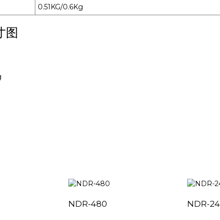
0.51KG/0.6Kg
寸图
NDR-480
NDR-24