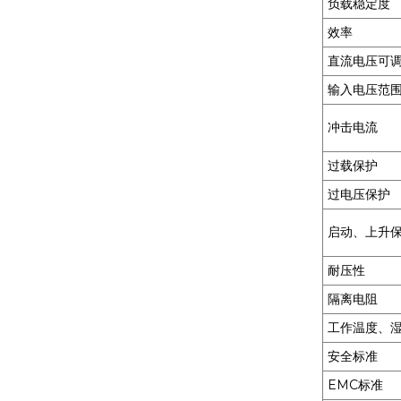
负载稳定度
MXR-1 V38□A
效率
直流电压可
MXR-1 L38□A
输入电压范
冲击电流
MXR-1 U38□A
过载保护
过电压保护
启动、上升
MXR-1 D22□D
耐压性
隔离电阻
工作温度、
安全标准
EMC标准