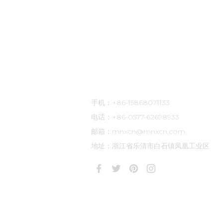
联系方式
手机：+86-15868071133
电话：+86-0577-62698933
邮箱：mnxcn@mnxcn.com
地址：浙江省乐清市白石镇凤凰工业区