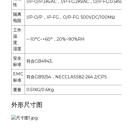
I/P-O/P:3KvAC，I/P-FG:2KVAC，O/P-FG:0.5KVAC
性
隔离
I/P-O/P，IP-FG，O/P-FG: 500VDC/100MΩ
电阻
工作
温
~-10°C~+60°，20%~90%RH
度、
湿度
安全
符合GB4943,
标准
EMC
符合GB9254，NECCLASS82-264 2/CPS
标准
重量
0.51KG/0.6Kg
外形尺寸图