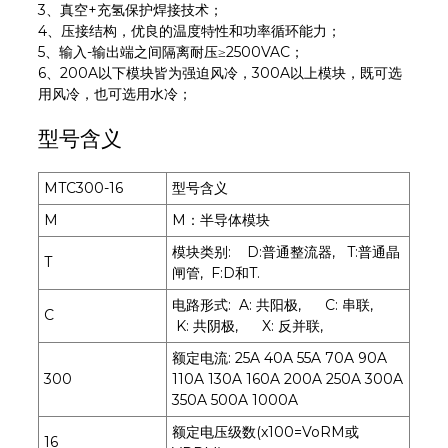
3、真空+充氢保护焊接技术；
4、压接结构，优良的温度特性和功率循环能力；
5、输入-输出端之间隔离耐压≥2500VAC；
6、200A以下模块皆为强迫风冷，300A以上模块，既可选
用风冷，也可选用水冷；
型号含义
MTC300-16
型号含义
M
M：半导体模块
模块类别: D:普通整流器, T:普通晶
T
闸管, F:D和T.
电路形式: A: 共阳极, C: 串联,
C
K: 共阴极, X: 反并联,
额定电流: 25A 40A 55A 70A 90A
300
110A 130A 160A 200A 250A 300A
350A 500A 1000A
额定电压级数(x100=VoRM或
16