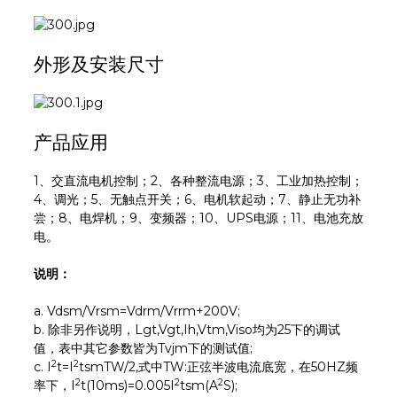
外形及安装尺寸
产品应用
1、交直流电机控制；2、各种整流电源；3、工业加热控制；
4、调光；5、无触点开关；6、电机软起动；7、静止无功补
尝；8、电焊机；9、变频器；10、UPS电源；11、电池充放
电。
说明：
a. Vdsm/Vrsm=Vdrm/Vrrm+200V;
b. 除非另作说明，Lgt,Vgt,Ih,Vtm,Viso均为25下的调试
值，表中其它参数皆为Tvjm下的测试值;
2
2
c. I
t=I
tsmTW/2,式中TW:正弦半波电流底宽，在50HZ频
2
2
2
率下，I
t(10ms)=0.005I
tsm(A
S);