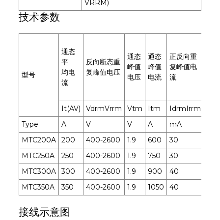
VRRM)
技术参数
通态
触
通态
通态
正反向重
平
反向断态重
发
峰值
峰值
复峰值电
均电
复峰值电压
电
型号
电压
电流
流
流
流
It(AV)
VdrmVrrm
Vtm
Itm
IdrmIrrm
Igt
Type
A
V
V
A
mA
mA
MTC200A
200
400-2600
1.9
600
30
180
MTC250A
250
400-2600
1.9
750
30
180
MTC300A
300
400-2600
1.9
900
40
180
MTC350A
350
400-2600
1.9
1050
40
180
接线示意图