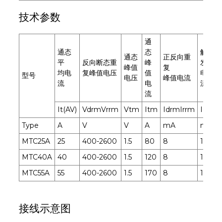
技术参数
通
通态
态
触
通态
正反向重
平
反向断态重
峰
发
峰值
复
均电
复峰值电压
值
电
型号
电压
峰值电流
流
电
流
流
It(AV)
VdrmVrrm
Vtm
Itm
IdrmIrrm
Igt
Type
A
V
V
A
mA
mA
MTC25A
25
400-2600
1.5
80
8
100
2
MTC40A
40
400-2600
1.5
120
8
100
2
MTC55A
55
400-2600
1.5
170
8
100
2
接线示意图