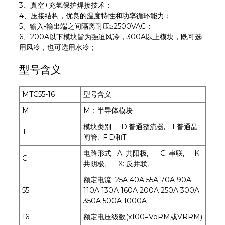
3、真空+充氢保护焊接技术；
4、压接结构，优良的温度特性和功率循环能力；
5、输入-输出端之间隔离耐压≥2500VAC；
6、200A以下模块皆为强迫风冷，300A以上模块，既可选
用风冷，也可选用水冷；
型号含义
MTC55-16
型号含义
M
M：半导体模块
模块类别: D:普通整流器, T:普通晶
T
闸管, F:D和T.
电路形式: A: 共阳极, C: 串联, K:
C
共阴极, X: 反并联,
额定电流: 25A 40A 55A 70A 90A
55
110A 130A 160A 200A 250A 300A
350A 500A 1000A
16
额定电压级数(x100=VoRM或VRRM)