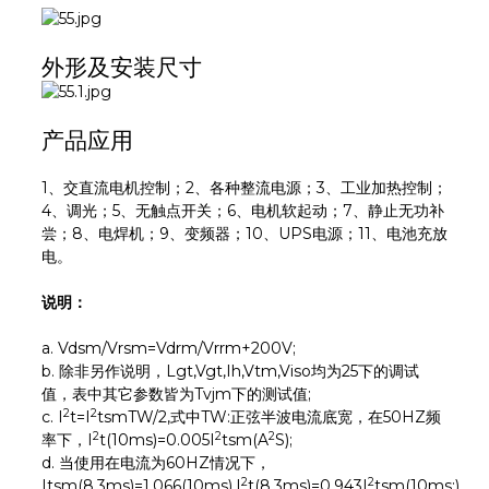
外形及安装尺寸
产品应用
1、交直流电机控制；2、各种整流电源；3、工业加热控制；
4、调光；5、无触点开关；6、电机软起动；7、静止无功补
尝；8、电焊机；9、变频器；10、UPS电源；11、电池充放
电。
说明：
a. Vdsm/Vrsm=Vdrm/Vrrm+200V;
b. 除非另作说明，Lgt,Vgt,Ih,Vtm,Viso均为25下的调试
值，表中其它参数皆为Tvjm下的测试值;
2
2
c. I
t=I
tsmTW/2,式中TW:正弦半波电流底宽，在50HZ频
2
2
2
率下，I
t(10ms)=0.005I
tsm(A
S);
d. 当使用在电流为60HZ情况下，
2
2
Itsm(8.3ms)=1.066(10ms),I
t(8.3ms)=0.943I
tsm(10ms;)