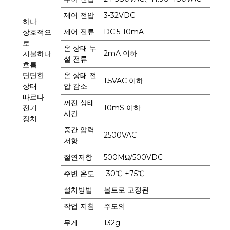
제어 전압
3-32VDC
하나
제어 전류
DC:5-10mA
상호적으
로
온 상태 누
2mA 이하
지불하다
설 전류
흐름
단단한
온 상태 전
1.5VAC 이하
상태
압 감소
따르다
꺼진 상태
전기
10mS 이하
시간
장치
중간 압력
2500VAC
저항
절연저항
500MΩ/500VDC
주변 온도
-30℃-+75℃
설치방법
볼트로 고정된
작업 지침
주도의
무게
132g