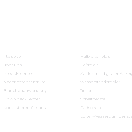
Schnelle Links
Produktcenter
Titelseite
Halbleiterrelais
über uns
Zeitrelais
Produktcenter
Zähler mit digitaler Anze
Nachrichtenzentrum
Wasserstandsregler
Branchenanwendung
Timer
Download-Center
Schaltnetzteil
Kontaktieren Sie uns
Fußschalter
Lüfter-Wasserpumpenst