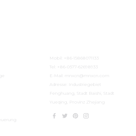
Kontaktinformationen
Mobil: +86-15868071133
Tel: +86-0577-62698933
ige
E-Mail: mnxcn@mnxcn.com
Adresse: Industriegebiet
Fenghuang, Stadt Baishi, Stadt
Yueqing, Provinz Zhejiang
euerung