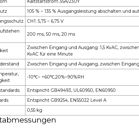
trom
Kaltstartstrom 35A/230Y
hutz
105 % ~ 135 % Ausgangsleistung abschalten und au
ungsschutz
CH1: 5,75 ~ 6,75 V
aufstehen
200 ms, 50 ms, 20 ms
Zwischen Eingang und Ausgang: 1,5 KvAC, zwische
keit
KvAC für eine Minute
iderstand
Zwischen Eingang und Ausgang, zwischen Eingan
mperatur,
-10℃~ +60℃,20%~90%RH
gkeit
standards
Entspricht GB49493, UL60950, EN60950
ards
Entspricht GB9254, EN55022 Level A
0,55 kg
tabmessungen