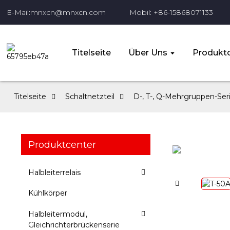
E-Mail:mnxcn@mnxcn.com
Mobil: +86-15868071133
Titelseite
Über Uns
Produktc
Titelseite
Schaltnetzteil
D-, T-, Q-Mehrgruppen-Seri
Produktcenter
Halbleiterrelais
Kühlkörper
Halbleitermodul,
Gleichrichterbrückenserie