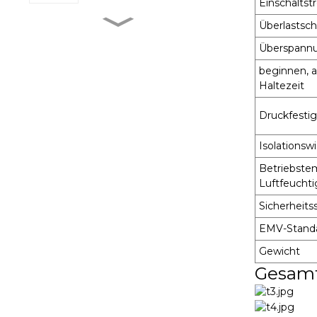
Einschalts
Überlastsc
MXR-1 V38□A
Überspann
beginnen, 
Haltezeit
MXR-1 L38□A
Druckfestig
Isolationsw
MXR-1 U38□A
Betriebste
Luftfeuchti
Sicherheits
MXR-1 D22□D
EMV-Stand
Gewicht
Gesam