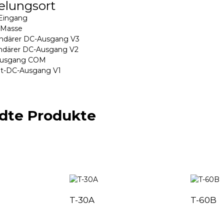
elungsort
-Eingang
: Masse
undärer DC-Ausgang V3
undärer DC-Ausgang V2
-Ausgang COM
pt-DC-Ausgang V1
dte Produkte
T-30A
T-60B