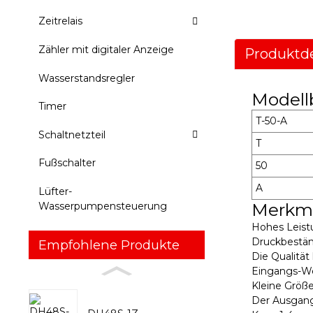
Zeitrelais
Zähler mit digitaler Anzeige
Produktde
Wasserstandsregler
Modell
Timer
T-50-A
Schaltnetzteil
T
Fußschalter
50
A
Lüfter-
Merkm
Wasserpumpensteuerung
Hohes Leistu
Druckbestän
Empfohlene Produkte
Die Qualitä
Eingangs-We
Kleine Größe
Der Ausgang