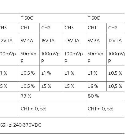
T-50C
T-50D
CH3
CH1
CH2
CH3
CH1
CH2
C
12V 1A
5V 4A
15V 1A
-15V 1A
5V 3A
12V 1A
24
100mVp-
50mVp-
100mVp-
100mVp-
50mVp-
100mVp-
1
p
p
p
p
p
p
p
1 %
±0,5 %
±1 %
±1 %
±1 %
±0,5 %
±1
±5 %
±0,5 %
±5 %
±5 %
±6 %
±0,5 %
±5
79 %
80 %
CH1:+10,-5%
CH1:+10,-5%
7~63Hz: 240-370VDC