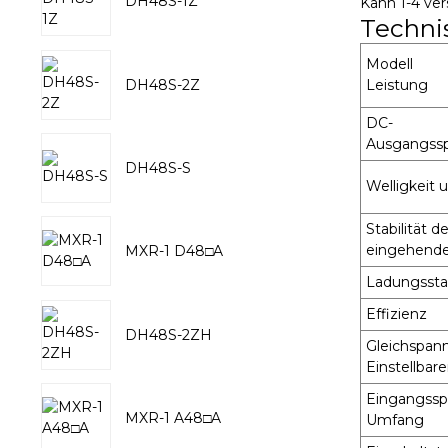
DH48S-1Z
Kann 1-4 ve
Techni
Modell
DH48S-2Z
Leistung
DC-
Ausgangss
DH48S-S
Welligkeit 
Stabilität de
eingehende
MXR-1 D48□A
Ladungsstab
Effizienz
DH48S-2ZH
Gleichspan
Einstellbar
Eingangss
MXR-1 A48□A
Umfang