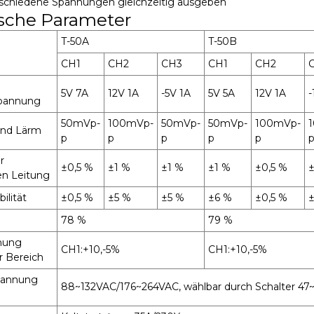
rschiedene Spannungen gleichzeitig ausgeben
sche Parameter
T-50A
T-50B
CH1
CH2
CH3
CH1
CH2
5V 7A
12V 1A
-5V 1A
5V 5A
12V 1A
-
pannung
50mVp-
100mVp-
50mVp-
50mVp-
100mVp-
und Lärm
p
p
p
p
p
r
±0,5 %
±1 %
±1 %
±1 %
±0,5 %
±
n Leitung
ilität
±0,5 %
±5 %
±5 %
±6 %
±0,5 %
78 %
79 %
nung
CH1:+10,-5%
CH1:+10,-5%
er Bereich
pannung
88~132VAC/176~264VAC, wählbar durch Schalter 4