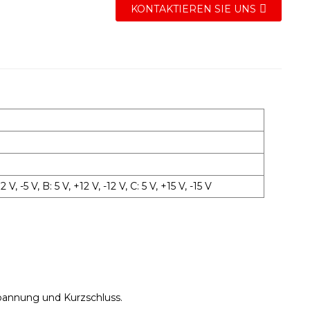
KONTAKTIEREN SIE UNS
 -5 V, B: 5 V, +12 V, -12 V, C: 5 V, +15 V, -15 V
pannung und Kurzschluss.