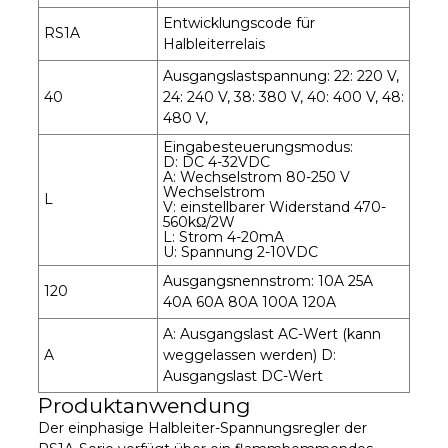
Entwicklungscode für
RS1A
Halbleiterrelais
Ausgangslastspannung: 22: 220 V,
40
24: 240 V, 38: 380 V, 40: 400 V, 48:
480 V,
Eingabesteuerungsmodus:
D: DC 4-32VDC
A: Wechselstrom 80-250 V
Wechselstrom
L
V: einstellbarer Widerstand 470-
560kΩ/2W
L: Strom 4-20mA
U: Spannung 2-10VDC
Ausgangsnennstrom: 10A 25A
120
40A 60A 80A 100A 120A
A: Ausgangslast AC-Wert (kann
A
weggelassen werden) D:
Ausgangslast DC-Wert
Produktanwendung
Der einphasige Halbleiter-Spannungsregler der