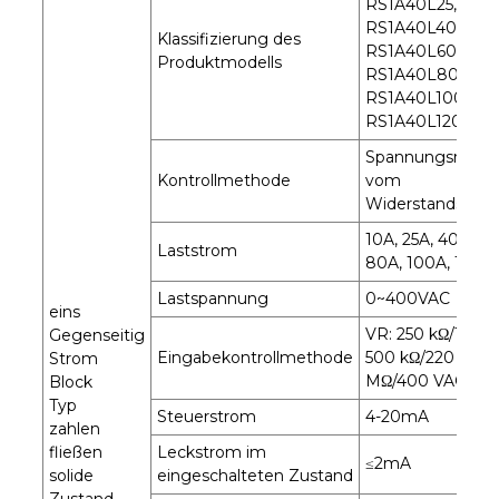
RS1A40L25,
RS1A40L40,
Klassifizierung des
RS1A40L60,
Produktmodells
RS1A40L80,
RS1A40L100,
RS1A40L120
Spannungsregler
Kontrollmethode
vom
Widerstandstyp
10A, 25A, 40A, 60
Laststrom
80A, 100A, 120A
Lastspannung
0~400VAC
eins
VR: 250 kΩ/110 V
Gegenseitig
Eingabekontrollmethode
500 kΩ/220 VAC, 
Strom
MΩ/400 VAC
Block
Typ
Steuerstrom
4-20mA
zahlen
fließen
Leckstrom im
≤2mA
solide
eingeschalteten Zustand