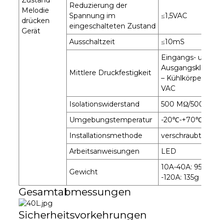
Zustand
Reduzierung der
Melodie
Spannung im
≤1,5VAC
drücken
eingeschalteten Zustand
Gerät
Ausschaltzeit
≤10mS
Eingangs- und
Ausgangsklemm
Mittlere Druckfestigkeit
– Kühlkörper 250
VAC
Isolationswiderstand
500 MΩ/500 VD
Umgebungstemperatur
-20℃-+70℃
Installationsmethode
verschraubt
Arbeitsanweisungen
LED
10A-40A: 95g, 6
Gewicht
-120A: 135g
Gesamtabmessungen
Sicherheitsvorkehrungen