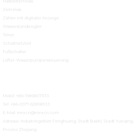
Halbleiterrelais
Zeitrelais
Zähler mit digitaler Anzeige
Wasserstandsregler
Timer
Schaltnetzteil
Fußschalter
Lüfter-Wasserpumpensteuerung
Kontaktinformationen
Mobil: +86-15868071133
Tel: +86-0577-62698933
E-Mail: mnxcn@mnxcn.com
Adresse: Industriegebiet Fenghuang, Stadt Baishi, Stadt Yueqing,
Provinz Zhejiang