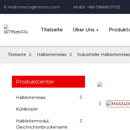
E-Mail:mnxcn@mnxcn.com
Mobil: +86-15868071133
Titelseite
Über Uns
Produktc
Titelseite
Halbleiterrelais
Industrielle Halbleiterrelai
Produktcenter
Halbleiterrelais
Kühlkörper
Halbleitermodul,
Gleichrichterbrückenserie