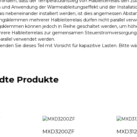
hindern, dass der Temperaturanstieg von Halbleiterrelais den zul
n und Anwendung der Wärmeableitungseffekt und der Installati
lais nebeneinander installiert werden, ist dies angemessen Absta
angsklemmen mehrerer Halbleiterrelais dürfen nicht parallel v
sklemmen können jedoch in Reihe geschaltet werden, um höh
rere Halbleiterrelais zur gemeinsamen Steuerstromversorgun
arallel verwendet werden.
enden Sie dieses Teil mit Vorsicht für kapazitive Lasten. Bitte wähl
dte Produkte
MXD3200ZF
MXD312