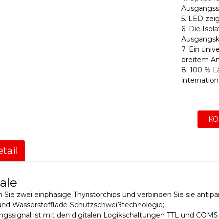
Ausgangssc
5. LED zeig
6. Die Iso
Ausgangsk
7. Ein univ
breitem An
8. 100 % L
internatio
KO
tail
ale
 Sie zwei einphasige Thyristorchips und verbinden Sie sie antipa
und Wasserstofflade-Schutzschweißtechnologie;
ngssignal ist mit den digitalen Logikschaltungen TTL und COMS