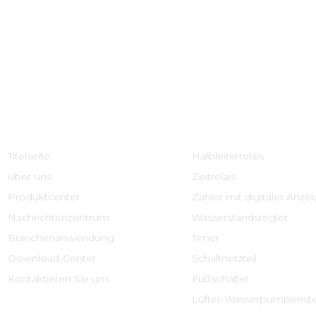
Schnelle Links
Produktcenter
Titelseite
Halbleiterrelais
über uns
Zeitrelais
Produktcenter
Zähler mit digitaler Anze
Nachrichtenzentrum
Wasserstandsregler
Branchenanwendung
Timer
Download-Center
Schaltnetzteil
Kontaktieren Sie uns
Fußschalter
Lüfter-Wasserpumpenst