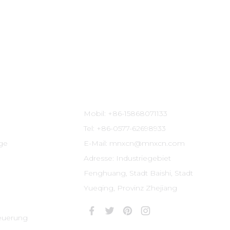
Kontaktinformationen
Mobil: +86-15868071133
Tel: +86-0577-62698933
ige
E-Mail: mnxcn@mnxcn.com
Adresse: Industriegebiet
Fenghuang, Stadt Baishi, Stadt
Yueqing, Provinz Zhejiang
euerung