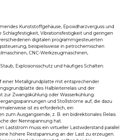
hemmendes Kunststoffgehäuse, Epoxidharzverguss und
Schlagfestigkeit, Vibrationsfestigkeit und geringen
 verschiedenen digitalen programmgesteuerten
gssteuerung, beispielsweise in petrochemischen
xtilmaschinen, CNC-Werkzeugmaschinen,
Staub, Explosionsschutz und häufiges Schalten.
uf einer Metallgrundplatte mit entsprechender
gsgrundplatte des Halbleiterrelais und der
ient zur Zwangskühlung oder Wasserkühlung.
bergangsspannungen und Stoßströme auf, die dazu
malerweise ist es erforderlich, ein
um Ausgangsende, z. B. ein bidirektionales Relais
9-fache der Nennspannung hat.
 Laststrom muss ein virtueller Lastwiderstand parallel
eine höhere Restspannung an der Last zu erzeugen.