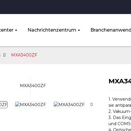
enter
Nachrichtenzentrum
Branchenanwen
s
MXA3400ZF
MXA3
1. Verwend
sie antipar
2. Vakuum-
3. Das Ein
und COMS 
4. Optisch