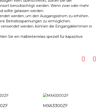
ässigen Wert überschreitet, sollten bei der
onsort berücksichtigt werden. Wenn zwei oder mehr
nd sollte gelassen werden.
erwendet werden, um den Ausgangsstrom zu erhöhen.
ere Betriebsspannungen zu ermöglichen.
g verwendet werden, können die Eingangsklemmen in
en Sie ein Halbleiterrelais speziell für kapazitive
0ZF
MXA3300ZF
MX