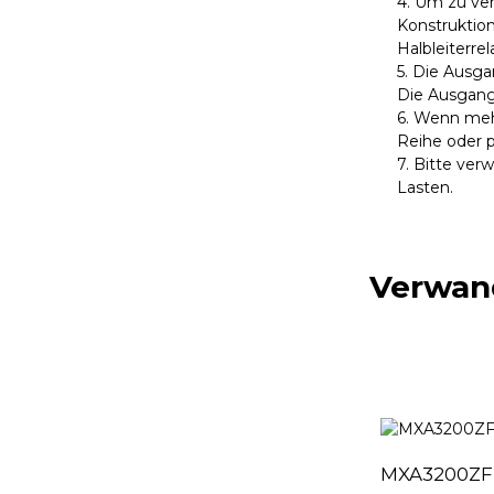
4. Um zu ver
Konstruktio
Halbleiterre
5. Die Ausg
Die Ausgang
6. Wenn meh
Reihe oder p
7. Bitte verw
Lasten.
Verwan
MXA3200ZF