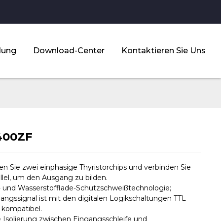
dung
Download-Center
Kontaktieren Sie Uns
400ZF
en Sie zwei einphasige Thyristorchips und verbinden Sie
allel, um den Ausgang zu bilden.
 und Wasserstofflade-Schutzschweißtechnologie;
gangssignal ist mit den digitalen Logikschaltungen TTL
kompatibel.
e Isolierung zwischen Eingangsschleife und