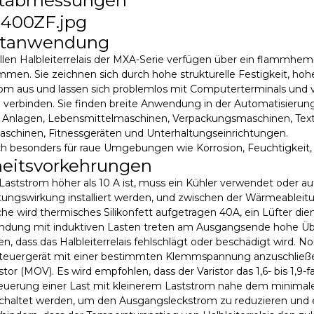
ktanwendung
iellen Halbleiterrelais der MXA-Serie verfügen über ein flamm
en. Sie zeichnen sich durch hohe strukturelle Festigkeit, hohe 
om aus und lassen sich problemlos mit Computerterminals und
 verbinden. Sie finden breite Anwendung in der Automatisierun
 Anlagen, Lebensmittelmaschinen, Verpackungsmaschinen, Te
aschinen, Fitnessgeräten und Unterhaltungseinrichtungen.
ch besonders für raue Umgebungen wie Korrosion, Feuchtigkeit, 
heitsvorkehrungen
Laststrom höher als 10 A ist, muss ein Kühler verwendet oder a
ngswirkung installiert werden, und zwischen der Wärmeableitun
he wird thermisches Silikonfett aufgetragen 40A, ein Lüfter d
endung mit induktiven Lasten treten am Ausgangsende hohe Ü
n, dass das Halbleiterrelais fehlschlägt oder beschädigt wird. Nor
euergerät mit einer bestimmten Klemmspannung anzuschließen z
istor (MOV). Es wird empfohlen, dass der Varistor das 1,6- bis 1,
teuerung einer Last mit kleinerem Laststrom nahe dem minimalen
schaltet werden, um den Ausgangsleckstrom zu reduzieren und 