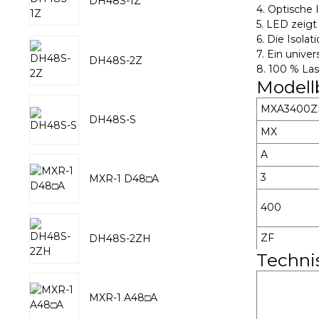
DH48S-1Z
4. Optische 
5. LED zeigt
6. Die Isol
7. Ein unive
DH48S-2Z
8. 100 % Las
Modell
MXA3400Z
DH48S-S
MX
A
3
MXR-1 D48□A
400
ZF
DH48S-2ZH
Techni
MXR-1 A48□A