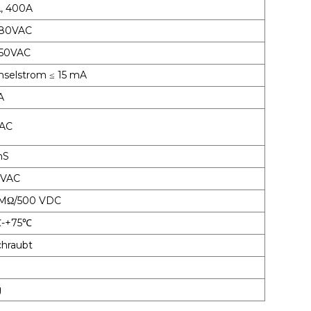
, 400A
480VAC
50VAC
selstrom ≤ 15 mA
A
VAC
mS
0VAC
 MΩ/500 VDC
℃-+75℃
chraubt
g