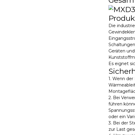
Produ
Die industr
Gewindeklemm
Eingangsstr
Schaltungen
Geräten und
Kunststoffm
Es eignet si
Sicher
1. Wenn der 
Wärmeableitu
Montagefläc
2. Bei Verw
führen könne
Spannungsst
oder ein Var
3. Bei der S
zur Last ge