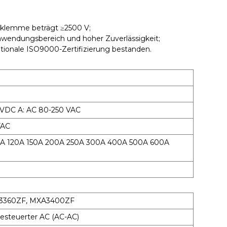
sklemme beträgt ≥2500 V;
Anwendungsbereich und hoher Zuverlässigkeit;
ationale ISO9000-Zertifizierung bestanden.
 VDC A: AC 80-250 VAC
VAC
A 120A 150A 200A 250A 300A 400A 500A 600A
3360ZF, MXA3400ZF
esteuerter AC (AC-AC)