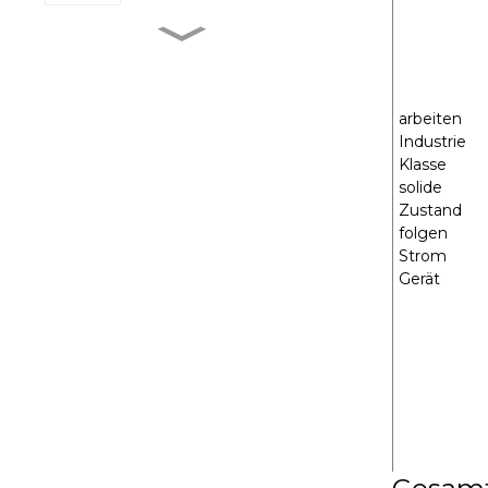
MXR-1 V38□A
arbeiten
Industrie
MXR-1 L38□A
Klasse
solide
Zustand
folgen
MXR-1 U38□A
Strom
Gerät
MXR-1 D22□D
Gesam