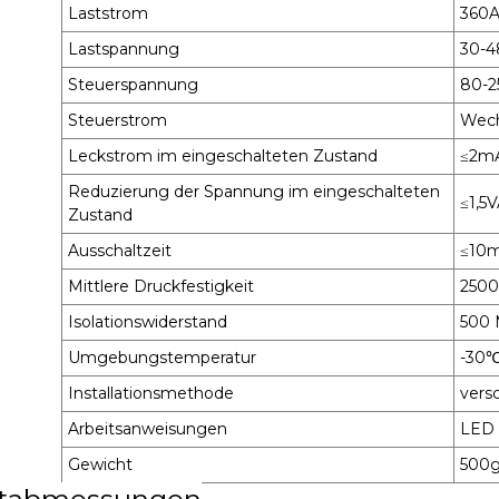
Laststrom
360A
Lastspannung
30-
Steuerspannung
80-2
Steuerstrom
Wech
Leckstrom im eingeschalteten Zustand
≤2m
Reduzierung der Spannung im eingeschalteten
≤1,5
Zustand
Ausschaltzeit
≤10
Mittlere Druckfestigkeit
250
Isolationswiderstand
500
Umgebungstemperatur
-30
Installationsmethode
vers
Arbeitsanweisungen
LED
Gewicht
500
tabmessungen