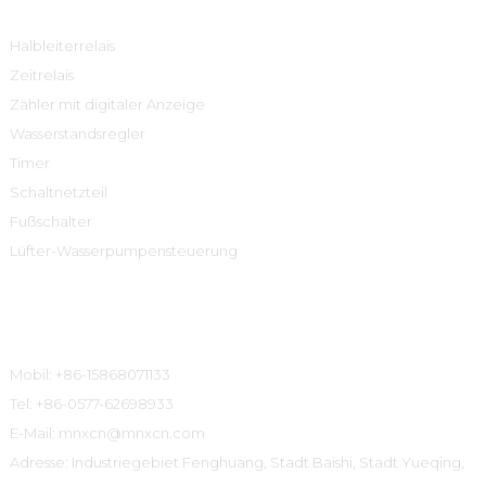
Halbleiterrelais
Zeitrelais
Zähler mit digitaler Anzeige
Wasserstandsregler
Timer
Schaltnetzteil
Fußschalter
Lüfter-Wasserpumpensteuerung
Kontaktinformationen
Mobil: +86-15868071133
Tel: +86-0577-62698933
E-Mail: mnxcn@mnxcn.com
Adresse: Industriegebiet Fenghuang, Stadt Baishi, Stadt Yueqing,