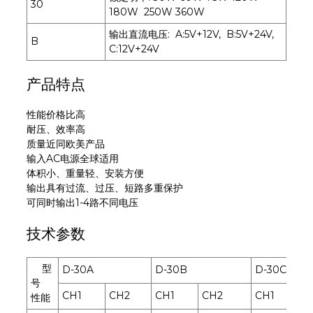
30
180W 250W 360W
输出直流电压: A:5V+12V, B:5V+24V,
B
C:12V+24V
产品特点
性能价格比高
耐压、效率高
质量近同欧美产品
输入AC电源全球适用
体积小、重量轻、安装方便
输出具有过流、过压、短路多重保护
可同时输出1-4路不同电压
技术参数
型
D-30A
D-30B
D-30C
号
CH1
CH2
CH1
CH2
CH1
C
性能