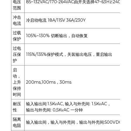
电压
85~132VAC/170-264VAC由开关选择47~63Hz:240-37
范围
冲击
冷启动电流 18A/115V 36A/230Y
电流
过载
105%~130% 切断输出，自动恢复
保护
过电
压保
115%/135%保护模式，关装输出电压，重启输出
护
启
动，
上升
200ms,100ms，30ms
保持
时间
耐压
输入输出间:1.5KvAC, 输入与外壳间: 1.5KvAC，
性
输出与外壳间: 0,5KvAC 一分钟
隔离
输入输出间，输入与外壳间，输出与外壳间:500VDC/10
电阻