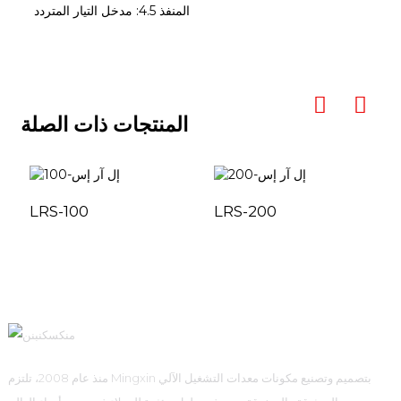
المنفذ 4.5: مدخل التيار المتردد
المنتجات ذات الصلة
LRS-100
LRS-200
منذ عام 2008، تلتزم Mingxin بتصميم وتصنيع مكونات معدات التشغيل الآلي