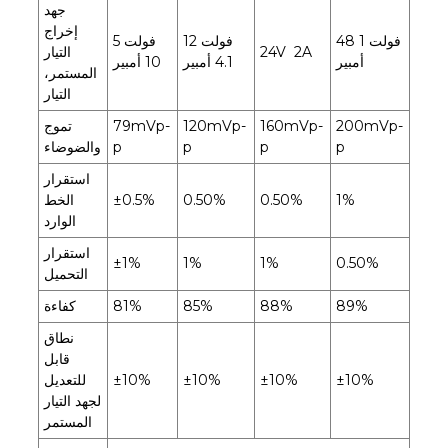
جهد
إخراج
48 فولت 1
12 فولت
5 فولت
24V 2A
التيار
أمبير
4.1 أمبير
10 أمبير
المستمر،
التيار
200mVp-
160mVp-
120mVp-
79mVp-
تموج
p
p
p
p
والضوضاء
استقرار
1%
0.50%
0.50%
±0.5%
الخط
الوارد
استقرار
±1%
1%
1%
0.50%
التحميل
89%
88%
85%
81%
كفاءة
نطاق
قابل
±10%
±10%
±10%
±10%
للتعديل
لجهد التيار
المستمر