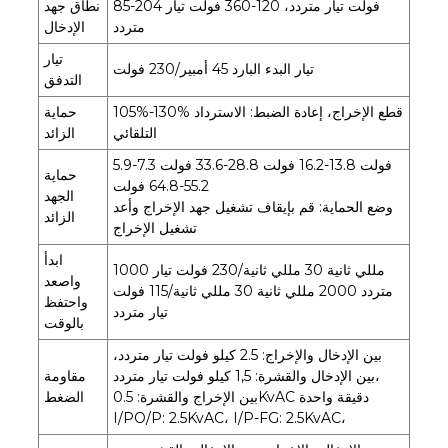
85-204 فولت تيار متردد، 120-360 فولت تيار
نطاق جهد
متردد
الإدخال
تيار
تيار البدء البارد 45 أمبير/230 فولت
التدفق
105%-130% قطع الإخراج، إعادة الضبط: الاسترداد
حماية
التلقائي
الزائد
5.9-7.3 فولت 13.8-16.2 فولت 28.8-33.6 فولت
حماية
55.2-64.8 فولت
الجهد
وضع الحماية: قم بإيقاف تشغيل جهد الإخراج وأعد
الزائد
تشغيل الإخراج
ابدأ
1000 مللي ثانية 30 مللي ثانية/230 فولت تيار
واصعد
متردد 2000 مللي ثانية 30 مللي ثانية/115 فولت
واحتفظ
تيار متردد
بالوقت
بين الإدخال والإخراج: 2.5 كيلو فولت تيار متردد،
بين الإدخال والقشرة: 1,5 كيلو فولت تيار متردد،
مقاومة
بين الإخراج والقشرة: 0.5KvAC دقيقة واحدة
الضغط
I/PO/P: 2.5KvAC، I/P-FG: 2.5KvAC،