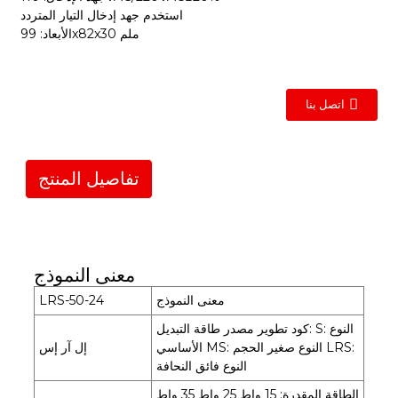
استخدم جهد إدخال التيار المتردد
الأبعاد: 99x82x30 ملم
اتصل بنا
تفاصيل المنتج
معنى النموذج
معنى النموذج
LRS-50-24
كود تطوير مصدر طاقة التبديل: S: النوع
الأساسي MS: النوع صغير الحجم LRS:
إل آر إس
النوع فائق النحافة
الطاقة المقدرة: 15 واط 25 واط 35 واط