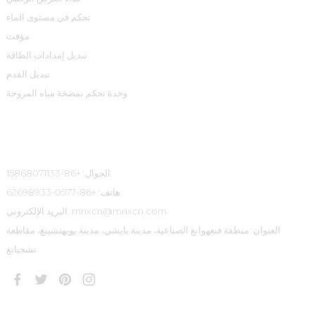
تحكم في مستوى الماء
مؤقت
تبديل إمدادات الطاقة
تبديل القدم
وحدة تحكم بمضخة مياه المروحة
معلومات الاتصال
الجوال: +86-15868071133
هاتف: +86-0577-62698933
البريد الإلكتروني: mnxcn@mnxcn.com
العنوان: منطقة فنغهوانغ الصناعية، مدينة بايشي، مدينة يويهتشينغ، مقاطعة
تشجيانغ