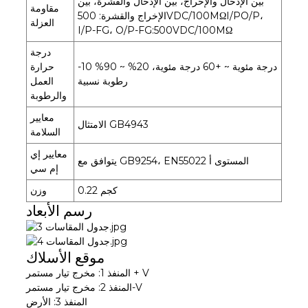
بين الإدخال والإخراج، بين الإدخال والقشرة، بين
مقاومة
الإخراج والقشرة: 500VDC/100MΩI/PO/P،
العزلة
I/P-FG، O/P-FG:500VDC/100MΩ
درجة
-10 درجة مئوية ~ +60 درجة مئوية، 20% ~ 90%
حرارة
رطوبة نسبية
العمل
والرطوبة
معايير
الامتثال GB4943
السلامة
معايير إي
يتوافق مع GB9254، EN55022 المستوى أ
إم سي
0.22 كجم
وزن
رسم الأبعاد
موقع الأسلاك
المنفذ 1: مخرج تيار مستمر + V
المنفذ 2: مخرج تيار مستمر-V
المنفذ 3: الأرض