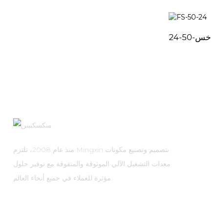
خس-50-24
منذ عام 2008، تلتزم Mingxin بتصميم وتصنيع مكونات
معدات التشغيل الآلي الموثوقة والمتفوقة مع توفير حلول
مؤثرة للعملاء في جميع أنحاء العالم.