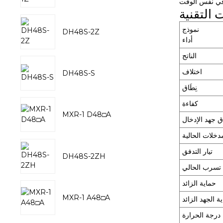
 التقنية
نموذج
DH48S-2Z
أداء
الناتج
اختلاف
DH48S-S
نِطَاق
كفاءة
MXR-1 D48□A
ق جهد الإدخال
دخلات الحالية
تيار التدفق
DH48S-2ZH
تسرب الحالي
حماية الزائد
MXR-1 A48□A
ة الجهد الزائد
 درجة الحرارة