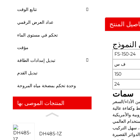
تتابع الوقت
عداد العرض الرقمي
اصيل المنتج
تحكم في مستوى الماء
النموذج
مؤقت
FS-150-24
تبديل إمدادات الطاقة
ف س
تبديل القدم
150
24
وحدة تحكم بمضخة مياه المروحة
سمات
ن الأداء/السعر
المنتجات الموصى بها
 وكفاءة عالية
بية والأمريكية
استخدام العالمي
 سهل التركيب
DH48S-1Z