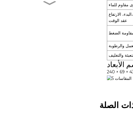
 مقاوم للماء
MXR-1 V38□A
البدء، الارتفاع،
عقد الوقت
قاومة الضغط
MXR-1 L38□A
عمل والرطوبة
تعبئة والتغليف
MXR-1 U38□A
 الأبعاد
MXR-1 D22□D
ات الصلة