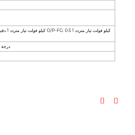
~-10 درجة مئوية ~ +0