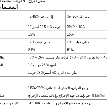
يمكن إخراج 1-4 فولتات مختلفة في نفس الوقت
المعلمات
إل بي في-150-15
إل بي في-150-12
15V0 ~ 10A
12 فولت 0 ~ 12.5 أمبير
±5%
±5%
120 مللي فولت
120 مللي فولت
81%
81%
نطا
1.6 أمبير/230 فولت
الم
تيار البدء البارد 40 أمبير/230 فولت
115%/135% وضع الفواق، الاسترداد التلقائي
حماي
≥85 درجة مئوية قطع الإخراج واستعادته تلقائيًا
أكثر من حماية