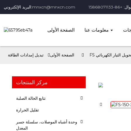
+86-15868071133
البريد الإلكتروني:mnxcn@mnxcn.com
جات
معلومات عنا
الصفحة الأولى
حويل التيار الكهربائي
الصفحة الأولى
تبديل إمدادات الطاقة
مركز المنتجات
تتابع الحالة الصلبة
تقليل الحرارة
وحدة أشباه الموصلات، سلسلة جسر
المعدل