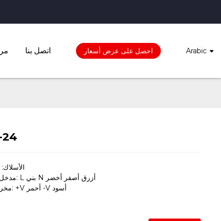
اتصل بنا
مرك
Arabic
احصل على عرض أسعار
-24
الأسلاك: سل
مدخل التيار المتردد: L بني N أزرق أصفر أخضر
مخرج تيار مستمر: +V أحمر -V أسود