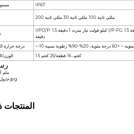
IP67
مستوى
200 مللي ثانية 100 مللي ثانية 30 مللي ثانية
I/PO/P: 1.5 كيلو فولت تيار متردد 1 دقيقة I/P-FG: 1.5 كيلو فولت تيار متردد 1 دقيقة O/P-FG: 0.5 كيلو فولت تيار متردد 1
م
دقيقة
6 درجة مئوية، 20%-90% رطوبة نسبية
درجة حرارة ال
1.5 كجم، 16 قطعة/25 كجم
الوزن/ال
رسم
240 × 69 × 43 ملم
المنتجات ذ