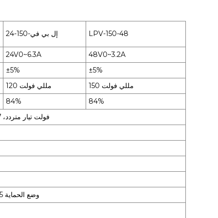
LPV-150-48
إل بي في-150-24
24V0~6.3A
48V0~3.2A
±5%
±5%
150 مللي فولت
120 مللي فولت
84%
84%
170 ~ 264 فولت تيار متردد، 47 ~ 63 هرتز، 240 ~ 370 فولت تيار مستمر
وضع الحماية 115%/135%: قم بإيقاف جهد الإخراج وإعادة تشغيل الإخراج