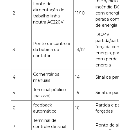
Início/início de
Fonte de
incêndio DC24V
alimentação de
2
11/10
com energia,
trabalho linha
parada com perd
neutra AC220V
de energia
DC24V
partida/partida
Ponto de controle
forçada com
3
da bobina do
13/12
energia, parada
contator
com perda de
energia
Comentários
4
14
Sinal de partida/
manuais
Terminal público
5
15
Sinal de parada/j
(passivo)
feedback
Partida e parada
6
16
automático
forçadas
Terminal de
Ponto de sinal d
7
controle de sinal