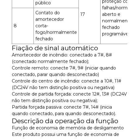
proteção contra
público
falhas/normalme
Contato do
17
aberto e
amortecedor
normalmente
8
corta-
fechado
fogo/normalmente
programável
fechado
Fiação de sinal automático
Amortecedor de incêndio: conectado a 7#, 8#
(conectado normalmente fechado);
Controle remoto: conecte 7#, 9# (iniciar quando
conectado, parar quando desconectado)
Controle do centro de incêndio: conecte a 10#, 11#
(DC24V não tem distinção positiva ou negativa)
Controle de partida forçada: conecte 12#, 13# (DC24V
não tem distinção positiva ou negativa);
Partida forçada passiva: conecte 7#, 14# (inicia
quando conectado, para quando desconectado).
Descrição da operação da função
Função de economia de memória de desligamento
Este produto possui uma função de economia de