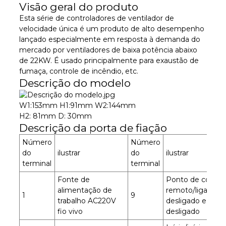
Visão geral do produto
Esta série de controladores de ventilador de
velocidade única é um produto de alto desempenho
lançado especialmente em resposta à demanda do
mercado por ventiladores de baixa potência abaixo
de 22KW. É usado principalmente para exaustão de
fumaça, controle de incêndio, etc.
Descrição do modelo
W1:153mm H1:91mm W2:144mm
H2: 81mm D: 30mm
Descrição da porta de fiação
Número
Número
do
ilustrar
do
ilustrar
terminal
terminal
Fonte de
Ponto de contro
alimentação de
remoto/ligado,
1
9
trabalho AC220V
desligado e
fio vivo
desligado