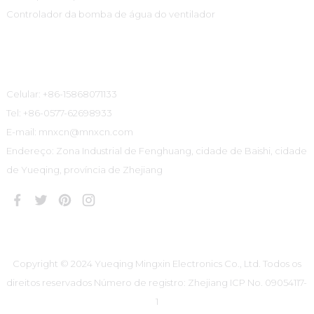
Controlador da bomba de água do ventilador
Informações De Contato
Celular: +86-15868071133
Tel: +86-0577-62698933
E-mail: mnxcn@mnxcn.com
Endereço: Zona Industrial de Fenghuang, cidade de Baishi, cidade
de Yueqing, província de Zhejiang
Copyright © 2024 Yueqing Mingxin Electronics Co., Ltd. Todos os
direitos reservados
Número de registro: Zhejiang ICP No. 09054117-
1