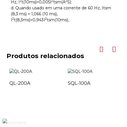
2
2
2
Hz, I
t(10ms)=0,005I
tsm(A
S);
d. Quando usado em uma corrente de 60 Hz, Itsm
(8,3 ms) = 1,066 (10 ms),
2
2
I
t(8,3ms)=0,943I
tsm(10ms)。
Produtos relacionados
QL-200A
SQL-100A