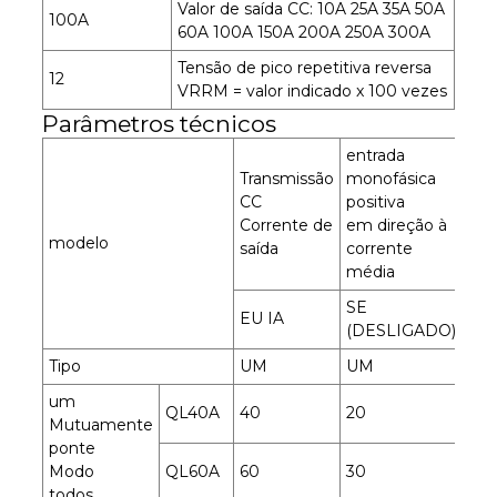
Valor de saída CC: 10A 25A 35A 50A
100A
60A 100A 150A 200A 250A 300A
Tensão de pico repetitiva reversa
12
VRRM = valor indicado x 100 vezes
Parâmetros técnicos
entrada
Transmissão
monofásica
Ent
CC
positiva
rev
Corrente de
em direção à
Ten
modelo
saída
corrente
de 
média
SE
EU IA
VR
(DESLIGADO)
Tipo
UM
UM
V
um
100
QL40A
40
20
Mutuamente
160
ponte
100
Modo
QL60A
60
30
160
todos