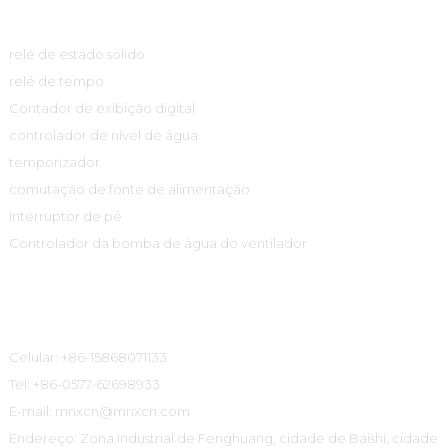
Centro De Produtos
relé de estado sólido
relé de tempo
Contador de exibição digital
controlador de nível de água
temporizador
comutação de fonte de alimentação
Interruptor de pé
Controlador da bomba de água do ventilador
Informações De Contato
Celular: +86-15868071133
Tel: +86-0577-62698933
E-mail: mnxcn@mnxcn.com
Endereço: Zona Industrial de Fenghuang, cidade de Baishi, cidade