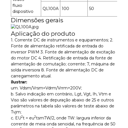
fluxo
100
QL100A
100
50
dispositivo
160
Dimensões gerais
Aplicação do produto
1. Corrente DC de instrumentos e equipamentos; 2.
Fonte de alimentação retificada de entrada do
inversor PWM 3. Fonte de alimentação de excitação
do motor DC 4. Retificação de entrada da fonte de
alimentação de comutação; corrente; 7, máquina de
solda inversora 8. Fonte de alimentação DC de
carregamento atual.
ilustrar:
um. Vdsm/Vrsm=Vdrm/Vrrm+200V;
b. Salvo indicação em contrário, Lgt, Vgt, Ih, Vtm e
Viso são valores de depuração abaixo de 25 e outros
parâmetros na tabela são valores de teste abaixo de
Tvjm;
2
2
c. EU
t = eu
tsmTW/2, onde TW: largura inferior da
corrente de meia onda senoidal, na frequência de 50