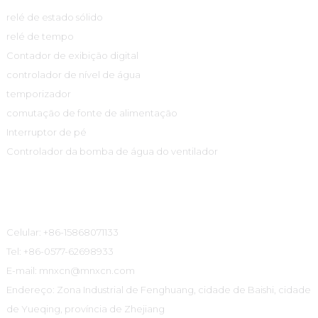
relé de estado sólido
relé de tempo
Contador de exibição digital
controlador de nível de água
temporizador
comutação de fonte de alimentação
Interruptor de pé
Controlador da bomba de água do ventilador
Informações De Contato
Celular: +86-15868071133
Tel: +86-0577-62698933
E-mail: mnxcn@mnxcn.com
Endereço: Zona Industrial de Fenghuang, cidade de Baishi, cidade
de Yueqing, província de Zhejiang