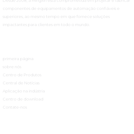
Desde 2008, a Mingxin está comprometida em projetar e fabricar
componentes de equipamentos de automação confiáveis ​​e
superiores, ao mesmo tempo em que fornece soluções
impactantes para clientes em todo o mundo.
Links Rápidos
primeira página
sobre nós
Centro de Produtos
Central de Notícias
Aplicação na indústria
Centro de download
Contate-nos
Centro De Produtos