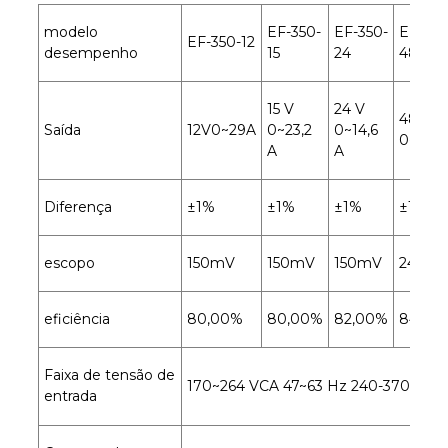
modelo
EF-350-
EF-350-
EF-350
EF-350-12
desempenho
15
24
48
15 V
24 V
48 V
Saída
12V0~29A
0~23,2
0~14,6
0~7,3 
A
A
Diferença
±1%
±1%
±1%
±1%
escopo
150mV
150mV
150mV
240m
eficiência
80,00%
80,00%
82,00%
84,00
Faixa de tensão de
170~264 VCA 47~63 Hz 240-370 VCC
entrada