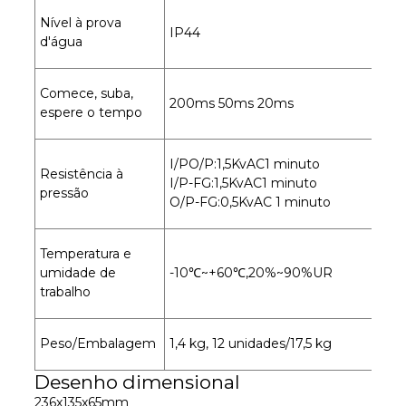
Nível à prova
IP44
d'água
Comece, suba,
200ms 50ms 20ms
espere o tempo
I/PO/P:1,5KvAC1 minuto
Resistência à
I/P-FG:1,5KvAC1 minuto
pressão
O/P-FG:0,5KvAC 1 minuto
Temperatura e
umidade de
-10℃~+60℃,20%~90%UR
trabalho
Peso/Embalagem
1,4 kg, 12 unidades/17,5 kg
Desenho dimensional
236x135x65mm