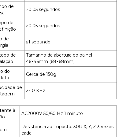
mpo de
≥0,05 segundos
sa
mpo de
≥0,05 segundos
efinição
lo de
≥1 segundo
rgia
odo de
Tamanho da abertura do painel
talação
46×46mm (68×68mm)
o do
Cerca de 150g
duto
ocidade de
2-10 KHz
ntagem
tente à
AC2000V 50/60 Hz 1 minuto
são
Resistência ao impacto: 30G X, Y, Z 3 vezes
cto
cada