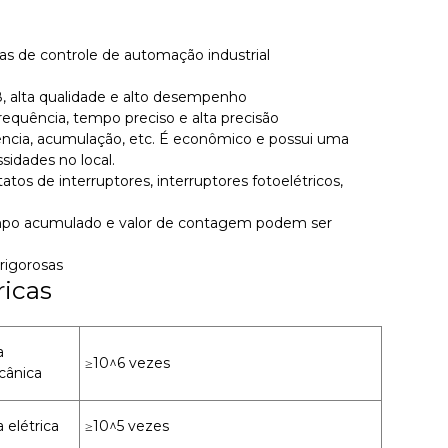
mas de controle de automação industrial
, alta qualidade e alto desempenho
frequência, tempo preciso e alta precisão
ência, acumulação, etc. É econômico e possui uma
idades no local.
tos de interruptores, interruptores fotoelétricos,
e tempo acumulado e valor de contagem podem ser
rigorosas
ricas
a
≥10^6 vezes
ânica
a elétrica
≥10^5 vezes