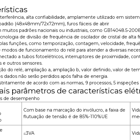
rísticas
nterferência, alta confiabilidade, amplamente utilizado em siste
adrão (48x48mm/72x72mm), furos fáceis de abrir
 muitos padrões nacionais ou industriais, como GB14048.5-2008
nologia de divisão de frequência de oscilador de cristal de alta 
iplas funções, como temporização, contagem, velocidade, frequ
 modos de funcionamento do relé para atender a diversas necess
ectado a tubos fotoelétricos, interruptores de proximidade, conta
s e outros sensores.
ção do relé, ampliação a, ampliação b, valor definido, valor d
os dados não serão perdidos após falha de energia.
tritamente de acordo com as normas, 9 processos, 5 inspeções 
ais parâmetros de características elét
os de desempenho
Com base na marcação do invólucro, a faixa de
Vid
o
flutuação de tensão é de 85%-110%UE
mec
o
e
≤3VA
Vid