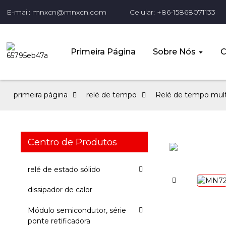
E-mail: mnxcn@mnxcn.com
Celular: +86-15868071133
Primeira Página
Sobre Nós
C
primeira página
relé de tempo
Relé de tempo mult
Centro de Produtos
relé de estado sólido
dissipador de calor
Módulo semicondutor, série
ponte retificadora