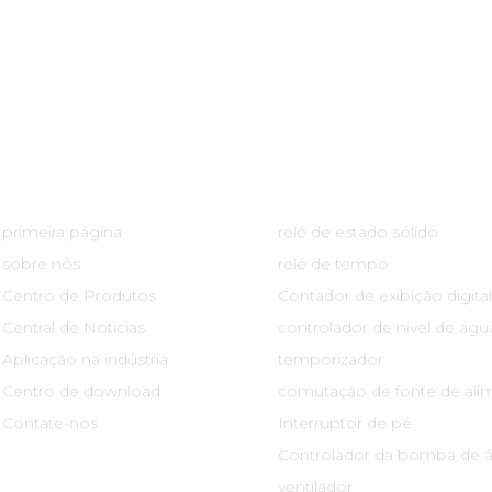
Links Rápidos
Centro De Produtos
primeira página
relé de estado sólido
sobre nós
relé de tempo
Centro de Produtos
Contador de exibição digital
Central de Notícias
controlador de nível de águ
Aplicação na indústria
temporizador
Centro de download
comutação de fonte de ali
Contate-nos
Interruptor de pé
Controlador da bomba de 
ventilador