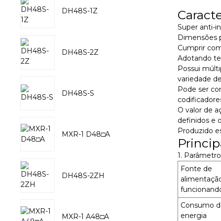
DH48S-1Z
Caracte
Super anti-i
Dimensões p
Cumprir com
DH48S-2Z
Adotando tec
Possui múlt
variedade de
Pode ser con
DH48S-S
codificadore
O valor de a
definidos e 
Produzido es
MXR-1 D48□A
Princip
1. Parâmetr
Fonte de
DH48S-2ZH
alimentaçã
funcionand
Consumo d
energia
MXR-1 A48□A