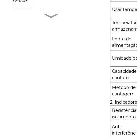
Usar tempe
Temperatur
MXR-1 V38□A
armazenam
Fonte de
alimentação 
MXR-1 L38□A
Umidade de
Capacidade
MXR-1 U38□A
contato
Método de
contagem
MXR-1 D22□D
2. Indicado
Resistência
isolamento
Anti-
interferênci