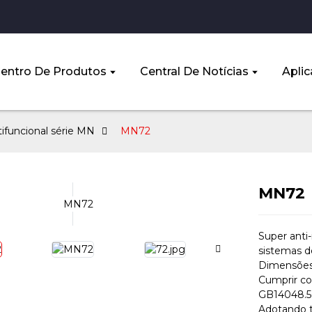
entro De Produtos
Central De Notícias
Aplic
ifuncional série MN
MN72
MN72
Super anti-
sistemas d
Dimensões 
Cumprir co
GB14048.5-
Adotando te