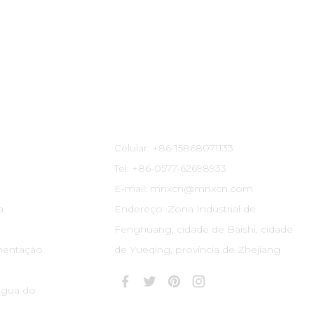
Informações De Contato
Celular: +86-15868071133
Tel: +86-0577-62698933
E-mail: mnxcn@mnxcn.com
a
Endereço: Zona Industrial de
Fenghuang, cidade de Baishi, cidade
mentação
de Yueqing, província de Zhejiang
água do