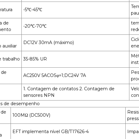
Te
ratura
-5℃-45℃
pau
a de
te
-20℃-70℃
ento
red
Cic
DC12V 30mA (máximo)
auxiliar
ene
Mét
 trabalho
35-85% UR
ins
 de
Pes
AC250V 5ACOSφ=1;DC24V 7A
pro
1. Contagem de contatos 2. Contagem de
Vel
sensores NPN
co
res de desempenho
 de
Resis
100MΩ (DC500V)
pres
EFT implementa nível GB/T17626-4
Impa
a