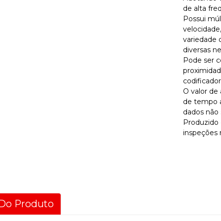
de alta fre
Possui múl
velocidade
variedade 
diversas ne
Pode ser c
proximidade
codificador
O valor de 
de tempo a
dados não 
Produzido 
inspeções 
Do Produto