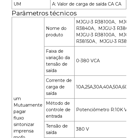
UM
A: Valor de carga de saída CA CA
Parâmetros técnicos
MJGU-3 R38100A、MJGU-3
Nome do
R3840A、MJGU-3 R3860A
produto
MJGU-3 R38100A、MJGU-3
R38150A、MJGU-3 R38200
Faixa de
variação da
0-380 VCA
tensão de
saída
Corrente de
carga de
10A,25A,30A,40A,50A,60A,8
saída
um
Método de
Mutuamente
controle de
Potenciômetro R:10K V:0-5
pagar
entrada
fluxo
sintonizar
Tensão de
380 V
imprensa
saída
mofo