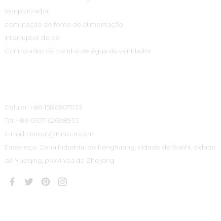
temporizador
comutação de fonte de alimentação
Interruptor de pé
Controlador da bomba de água do ventilador
Informações De Contato
Celular: +86-15868071133
Tel: +86-0577-62698933
E-mail: mnxcn@mnxcn.com
Endereço: Zona Industrial de Fenghuang, cidade de Baishi, cidade
de Yueqing, província de Zhejiang