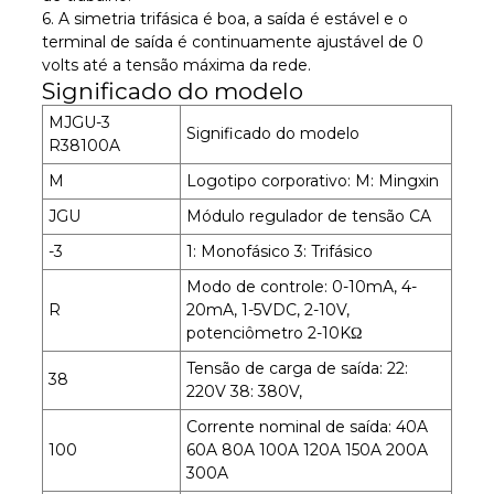
6. A simetria trifásica é boa, a saída é estável e o
terminal de saída é continuamente ajustável de 0
volts até a tensão máxima da rede.
Significado do modelo
MJGU-3
Significado do modelo
R38100A
M
Logotipo corporativo: M: Mingxin
JGU
Módulo regulador de tensão CA
-3
1: Monofásico 3: Trifásico
Modo de controle: 0-10mA, 4-
R
20mA, 1-5VDC, 2-10V,
potenciômetro 2-10KΩ
Tensão de carga de saída: 22:
38
220V 38: 380V,
Corrente nominal de saída: 40A
100
60A 80A 100A 120A 150A 200A
300A