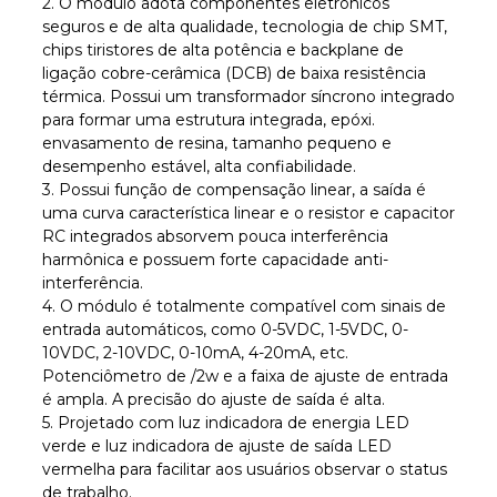
2. O módulo adota componentes eletrônicos
seguros e de alta qualidade, tecnologia de chip SMT,
chips tiristores de alta potência e backplane de
ligação cobre-cerâmica (DCB) de baixa resistência
térmica. Possui um transformador síncrono integrado
para formar uma estrutura integrada, epóxi.
envasamento de resina, tamanho pequeno e
desempenho estável, alta confiabilidade.
3. Possui função de compensação linear, a saída é
uma curva característica linear e o resistor e capacitor
RC integrados absorvem pouca interferência
harmônica e possuem forte capacidade anti-
interferência.
4. O módulo é totalmente compatível com sinais de
entrada automáticos, como 0-5VDC, 1-5VDC, 0-
10VDC, 2-10VDC, 0-10mA, 4-20mA, etc.
Potenciômetro de /2w e a faixa de ajuste de entrada
é ampla. A precisão do ajuste de saída é alta.
5. Projetado com luz indicadora de energia LED
verde e luz indicadora de ajuste de saída LED
vermelha para facilitar aos usuários observar o status
de trabalho.