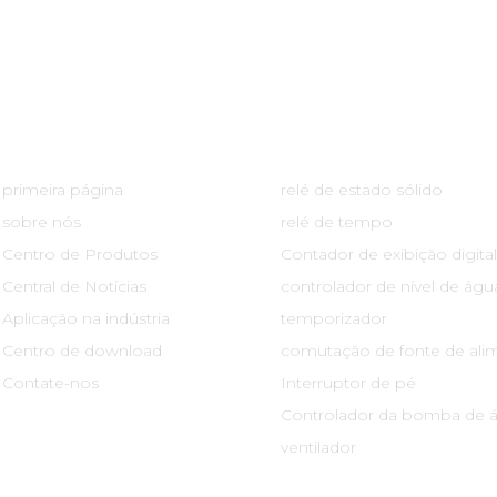
Links Rápidos
Centro De Produtos
primeira página
relé de estado sólido
sobre nós
relé de tempo
Centro de Produtos
Contador de exibição digital
Central de Notícias
controlador de nível de águ
Aplicação na indústria
temporizador
Centro de download
comutação de fonte de ali
Contate-nos
Interruptor de pé
Controlador da bomba de 
ventilador