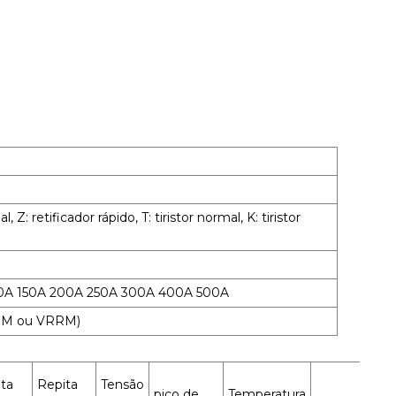
Z: retificador rápido, T: tiristor normal, K: tiristor
00A 150A 200A 250A 300A 400A 500A
oRM ou VRRM)
ta
Repita
Tensão
pico de
Temperatura