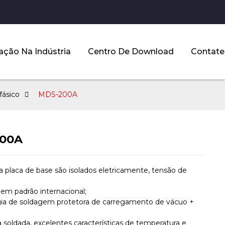
ação Na Indústria
Centro De Download
Contate
fásico
MDS-200A
00A
 a placa de base são isolados eletricamente, tensão de
em padrão internacional;
gia de soldagem protetora de carregamento de vácuo +
;
a soldada, excelentes características de temperatura e