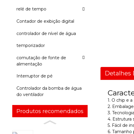
relé de tempo
Contador de exibição digital
controlador de nível de água
temporizador
comutação de fonte de
alimentação
Detalhes 
Interruptor de pé
Controlador da bomba de água
Caracte
do ventilador
1. O chip e 
2. Embalagem
Produtos recomendados
3. Tecnolog
4. Estrutura
5. Fácil de in
6. Tamanho 