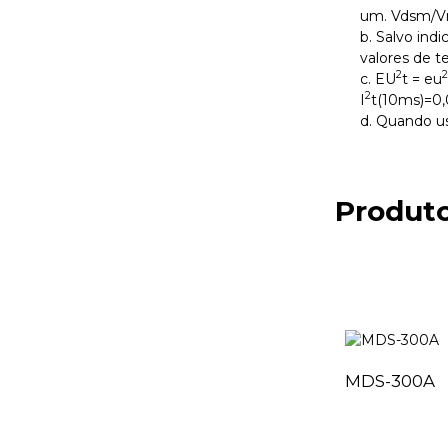
um. Vdsm/V
b. Salvo ind
valores de t
2
2
c. EU
t = eu
2
I
t(10ms)=0,
d. Quando us
Produto
MDS-300A