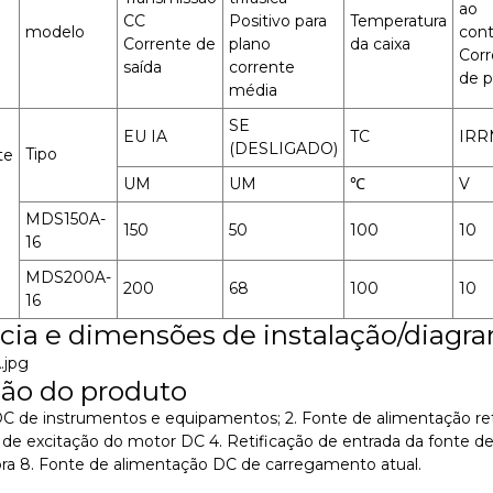
ao
CC
Positivo para
Temperatura
modelo
cont
Corrente de
plano
da caixa
Corr
saída
corrente
de p
média
SE
EU IA
TC
IRR
(DESLIGADO)
Tipo
te
UM
UM
℃
V
MDS150A-
150
50
100
10
16
MDS200A-
200
68
100
10
16
cia e dimensões de instalação/diagra
ção do produto
DC de instrumentos e equipamentos; 2. Fonte de alimentação re
de excitação do motor DC 4. Retificação de entrada da fonte d
ora 8. Fonte de alimentação DC de carregamento atual.