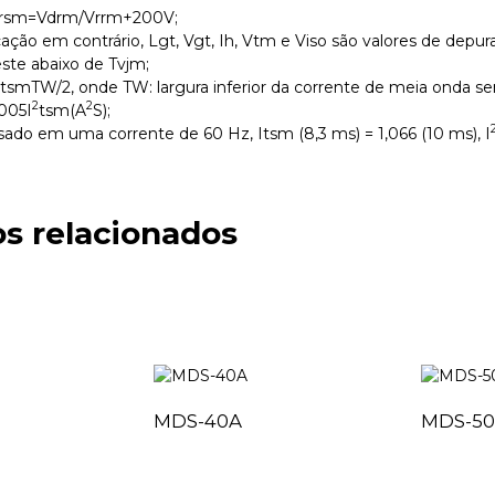
rsm=Vdrm/Vrrm+200V;
icação em contrário, Lgt, Vgt, Ih, Vtm e Viso são valores de depu
este abaixo de Tvjm;
tsmTW/2, onde TW: largura inferior da corrente de meia onda sen
2
2
005I
tsm(A
S);
ado em uma corrente de 60 Hz, Itsm (8,3 ms) = 1,066 (10 ms), I
s relacionados
MDS-40A
MDS-5