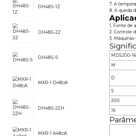
7. A tempera
DH48S-1Z
8. A queda d
Aplica
1. Fonte de 
2. Controle 
DH48S-2Z
3. Máquinas
Signif
MDS200-16
DH48S-S
M
D
MXR-1 D48□A
S
200
DH48S-2ZH
16
Parâme
MXR-1 A48□A