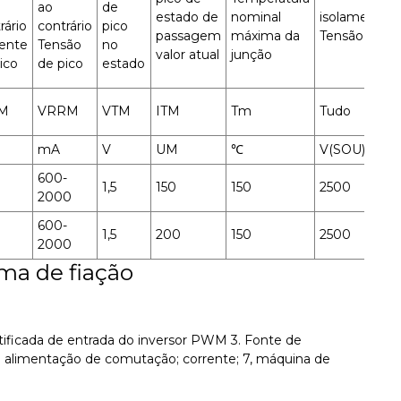
ao
de
estado de
nominal
isolamento
rário
contrário
pico
passagem
máxima da
Tensão
ente
Tensão
no
valor atual
junção
ico
de pico
estado
M
VRRM
VTM
ITM
Tm
Tudo
mA
V
UM
℃
V(SOU)
600-
1,5
150
150
2500
2000
600-
1,5
200
150
2500
2000
ma de fiação
tificada de entrada do inversor PWM 3. Fonte de
e alimentação de comutação; corrente; 7, máquina de