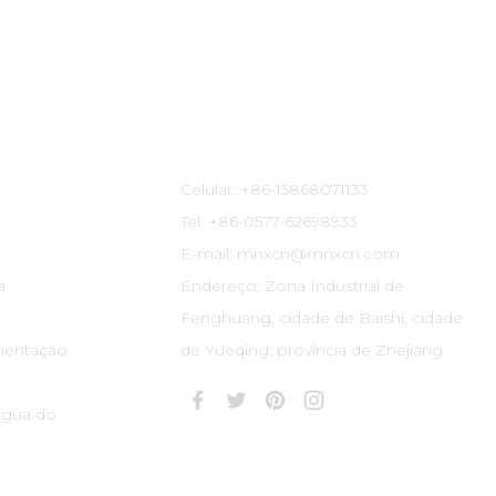
Informações De Contato
Celular: +86-15868071133
Tel: +86-0577-62698933
E-mail: mnxcn@mnxcn.com
a
Endereço: Zona Industrial de
Fenghuang, cidade de Baishi, cidade
mentação
de Yueqing, província de Zhejiang
água do