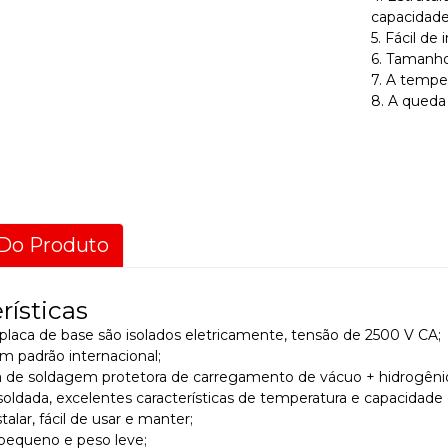
capacidade
5. Fácil de 
6. Tamanho
7. A tempe
8. A queda
Do Produto
rísticas
a placa de base são isolados eletricamente, tensão de 2500 V CA;
 padrão internacional;
ia de soldagem protetora de carregamento de vácuo + hidrogêni
 soldada, excelentes características de temperatura e capacidade 
stalar, fácil de usar e manter;
pequeno e peso leve;