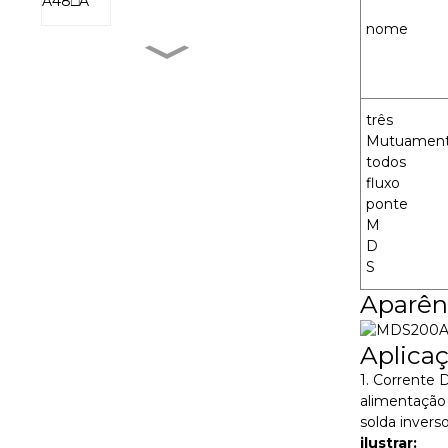
nome
MXR-1 V38□A
três
Mutuamen
MXR-1 L38□A
todos
fluxo
ponte
M
MXR-1 U38□A
D
S
Aparên
MXR-1 D22□D
Aplica
1. Corrente 
alimentação 
solda invers
ilustrar: