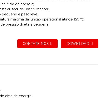
 de ciclo de energia;
instalar, fácil de usar e manter;
 pequeno e peso leve;
ratura máxima da junção operacional atinge 150 ℃;
 de pressão direta é pequena.
CONTATE-NOS
DOWNLOAD
o;
de ciclo de energia;