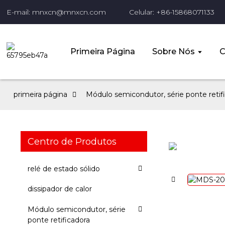
E-mail: mnxcn@mnxcn.com
Celular: +86-15868071133
Primeira Página
Sobre Nós
C
primeira página
Módulo semicondutor, série ponte retif
Centro de Produtos
relé de estado sólido
dissipador de calor
Módulo semicondutor, série
ponte retificadora