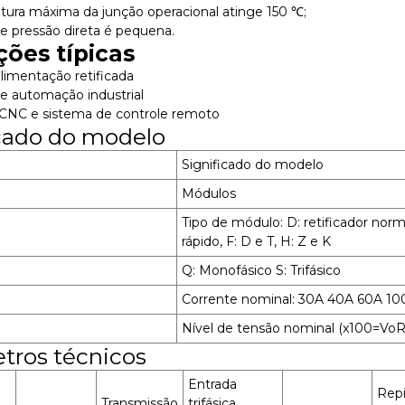
tura máxima da junção operacional atinge 150 ℃;
e pressão direta é pequena.
ções típicas
alimentação retificada
de automação industrial
 CNC e sistema de controle remoto
icado do modelo
Significado do modelo
Módulos
Tipo de módulo: D: retificador normal, 
rápido, F: D e T, H: Z e K
Q: Monofásico S: Trifásico
Corrente nominal: 30A 40A 60A 1
Nível de tensão nominal (x100=V
tros técnicos
Entrada
Repi
Transmissão
trifásica