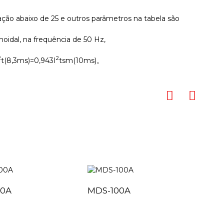
ração abaixo de 25 e outros parâmetros na tabela são
oidal, na frequência de 50 Hz,
2
2
t(8,3ms)=0,943I
tsm(10ms)。
00A
MDS-100A